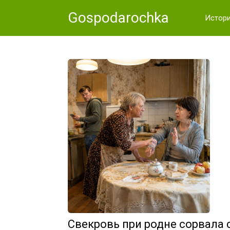
Skip
Gospodarochka
to
Истор
content
Свекровь при родне сорвала 