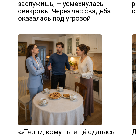
т
заслужишь, — усмехнулась
р
свекровь. Через час свадьба
с
оказалась под угрозой
«»Терпи, кому ты ещё сдалась
Д