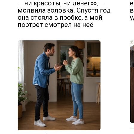
— ни красоты, ни денег»», —
е
молвила золовка. Спустя год
в
она стояла в пробке, а мой
у
портрет смотрел на неё
—