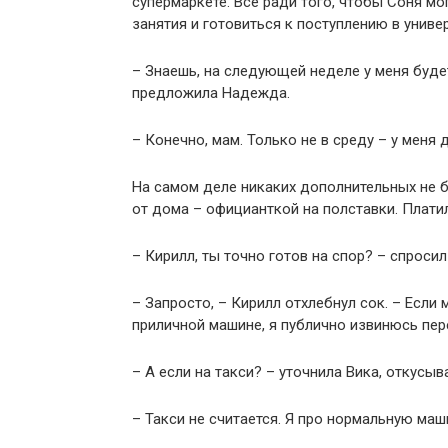
супермаркете. Всё ради того, чтобы Соня мо
занятия и готовиться к поступлению в универ
– Знаешь, на следующей неделе у меня буде
предложила Надежда.
– Конечно, мам. Только не в среду – у меня
На самом деле никаких дополнительных не б
от дома – официанткой на полставки. Платил
– Кирилл, ты точно готов на спор? – спроси
– Запросто, – Кирилл отхлебнул сок. – Если 
приличной машине, я публично извинюсь пер
– А если на такси? – уточнила Вика, откусыв
– Такси не считается. Я про нормальную маш