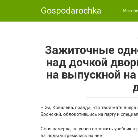
Skip
Gospodarochka
to
Истор
content
Зажиточные одно
над дочкой двор
на выпускной на
– Эй, Ковалева, правда, что твоя мать вчер
Бронский, облокотившись на парту и специал
Соня замерла, не успев положить учебник в 
взгляды устремились на неё.