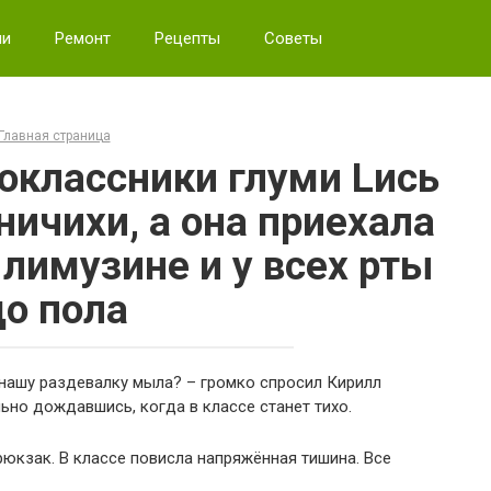
ии
Ремонт
Рецепты
Советы
Главная страница
классники глуми Lись
ничихи, а она приехала
 лимузине и у всех рты
до пола
а нашу раздевалку мыла? – громко спросил Кирилл
ьно дождавшись, когда в классе станет тихо.
рюкзак. В классе повисла напряжённая тишина. Все