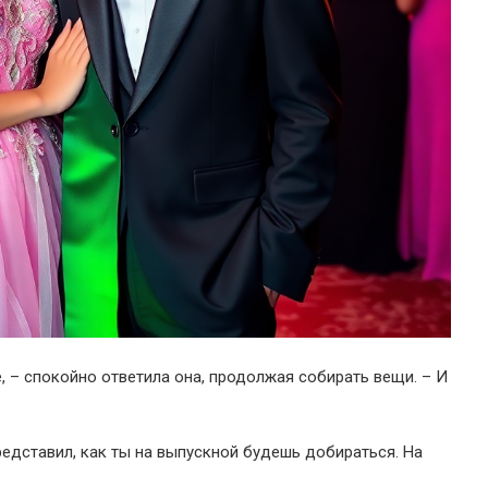
, – спокойно ответила она, продолжая собирать вещи. – И
редставил, как ты на выпускной будешь добираться. На