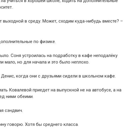
гла учиться в хорошей школе, ходить на дополнительные
ситет.
т выходной в среду. Может, сходим куда-нибудь вместе? –
 дополнительные по физике.
ыло. Соня устроилась на подработку в кафе неподалёку
и мало, но для начала и это было неплохо.
л Денис, когда они с друзьями сидели в школьном кафе.
мать Ковалевой приедет на выпускной не на автобусе, а на
ед ними обеими.
ая сэндвич.
ину говорю. Хотя бы среднего класса.