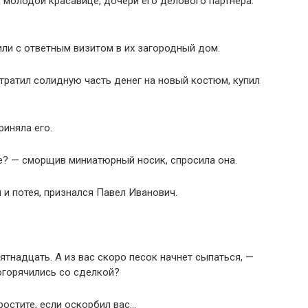
 молодой красавице, дочери его делового партнера.
или с ответным визитом в их загородный дом.
тратил солидную часть денег на новый костюм, купил
риняла его.
се? — сморщив миниатюрный носик, спросила она.
 и потея, признался Павел Иванович.
ятнадцать. А из вас скоро песок начнет сыпаться, —
погорячились со сделкой?
Простите, если оскорбил вас…