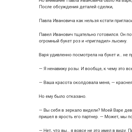
Но внимание Павла Ивановича было на Варе,
После обсуждения деталей сделки,
Павла Ивановича как нельзя кстати приглас
Павел Иванович тщательно готовился. Он по
огромный букет роз и «пригладил» лысину.
Варя удивленно посмотрела на букет и… не п
— Я ненавижу розы. И вообще, к чему это в
— Ваша красота околдовала меня, — краснея
Но ему было отказано.
— Вы себя в зеркало видели? Моей Варе дев
пришел в ярость его партнер. — Может, мы 
— Нет, что вы… я вовсе не это имел в виду. 