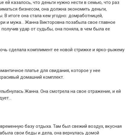
е ей казалось, что деньги нужно нести в семью, что раз
иматься бизнесом, она должна экономить деньги,
. В итоге она стала кем угодно: домработницей,
ери и мужа… Жанна Викторовна позабыла свое главное
получив удар от судьбы, она поняла, в чем была ее
дочь сделала комплимент ее новой стрижке и ярко-рыжему
мантичное платье для свидания, которое у нее
красивый домашний комплект.
улыбнулась Жанна. Она смотрела на свое отражение, и ей
дует…
овременную базу отдыха. Там был свежий воздух, вкусная
абыла свои беды и дела, она вернулась домой