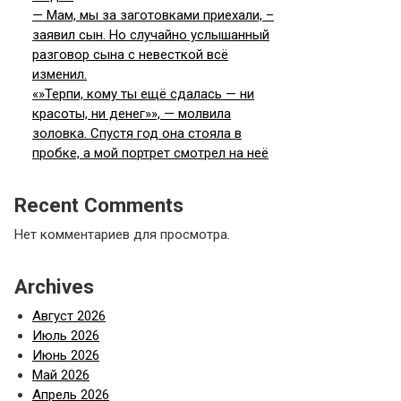
— Мам, мы за заготовками приехали, –
заявил сын. Но случайно услышанный
разговор сына с невесткой всё
изменил.
«»Терпи, кому ты ещё сдалась — ни
красоты, ни денег»», — молвила
золовка. Спустя год она стояла в
пробке, а мой портрет смотрел на неё
Recent Comments
Нет комментариев для просмотра.
Archives
Август 2026
Июль 2026
Июнь 2026
Май 2026
Апрель 2026