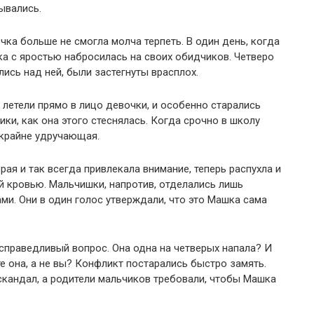
ывались.
чка больше не смогла молча терпеть. В один день, когда
ка с яростью набросилась на своих обидчиков. Четверо
ись над ней, были застегнуты врасплох.
летели прямо в лицо девочки, и особенно старались
ики, как она этого стеснялась. Когда срочно в школу
 крайне удручающая.
рая и так всегда привлекала внимание, теперь распухла и
й кровью. Мальчишки, напротив, отделались лишь
и. Они в один голос утверждали, что это Машка сама
 справедливый вопрос. Она одна на четверых напала? И
те она, а не вы? Конфликт постарались быстро замять.
скандал, а родители мальчиков требовали, чтобы Машка