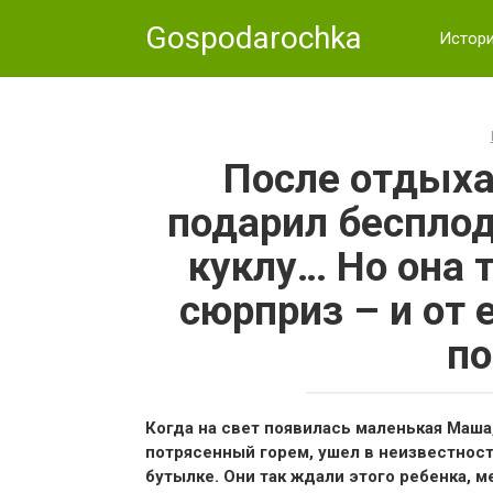
Skip
Gospodarochka
to
Истор
content
После отдыха
подарил беспло
куклу… Но она 
сюрприз – и от
по
Когда на свет появилась маленькая Маша,
потрясенный горем, ушел в неизвестност
бутылке. Они так ждали этого ребенка, 