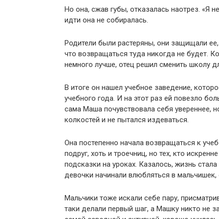
Но она, сжав губы, отказалась наотрез. «Я н
идти она не собиралась.
Родители были растеряны, они защищали ее, 
что возвращаться туда никогда не будет. Ко
немного лучше, отец решил сменить школу д
В итоге он нашел учебное заведение, котор
учебного года. И на этот раз ей повезло бол
сама Маша почувствовала себя увереннее, н
колкостей и не пытался издеваться.
Она постепенно начала возвращаться к уче
подруг, хоть и троечниц, но тех, кто искре
подсказки на уроках. Казалось, жизнь стала
девочки начинали влюбляться в мальчишек,
Мальчики тоже искали себе пару, присматрив
таки делали первый шаг, а Машку никто не з