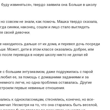
е буду извиняться», твердо заявила она. Больше в школу
но совсем не знали, как помочь. Машка твердо сказала,
гда синяки, наконец, сошли и лицо стало выглядеть
ля своей девочки.
ое находилось дальше от их дома, и перевел дочь посреди
ьше. Может, дети в этом классе оказались добрее, или
о после перевода в новую школу никто не делал ей
бе с большим энтузиазмом, даже подружилась с парой
нне любил ее, за помощь с домашними заданиями и за
 немного легче, но одна проблема оставалась. Другие
 строили первые невинные отношения.
ались к одноклассницам, стеснялись, конечно, но все-
амечал. Несмотря на то, что она старалась быть веселой,