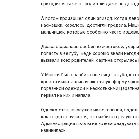
приходится тяжело, родители даже не догад
А потом произошел один эпизод, когда дево
насмешки, казалось, достигли предела, Маш
мальчишек, которые особенно часто издевал
Драка оказалась особенно жестокой, удары 
попасть в ее губу. Ведь хорошо знали негодн
вызвали всех родителей, картина открылась
У Машки было разбито все лицо, а губа, кото
кровоточила, заливая школьную форму ярко
порванной одеждой и несколькими царапинам
первая на них и напала.
Однако отец, выслушав их показания, задал
как тогда получается, что избита в результа
Администрация школы не хотела раздувать 
извинилась.