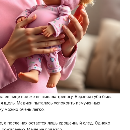
а ее лице все же вызывала тревогу. Верхняя губа была
ья щель. Медики пытались успокоить измученных
му можно очень легко.
е, а после них остается лишь крошечный след. Однако
К сожалению, Маше не повезло.