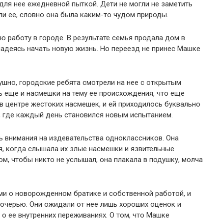
ля нее ежедневной пыткой. Дети не могли не заметить
ли ее, словно она была каким-то чудом природы.
ю работу в городе. В результате семья продала дом в
 надеясь начать новую жизнь. Но переезд не принес Машке
ушно, городские ребята смотрели на нее с открытым
 еще и насмешки на тему ее происхождения, что еще
 центре жестоких насмешек, и ей приходилось буквально
, где каждый день становился новым испытанием.
ь внимания на издевательства одноклассников. Она
я, когда слышала их злые насмешки и язвительные
м, чтобы никто не услышал, она плакала в подушку, молча
ми о новорожденном братике и собственной работой, и
 дочерью. Они ожидали от нее лишь хороших оценок и
 ее внутренних переживаниях. О том, что Машке