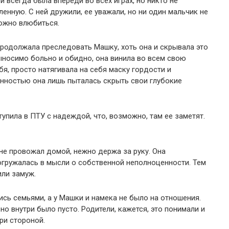
и всегда была впереди во всех играх, но никто не
енную. С ней дружили, ее уважали, но ни один мальчик не
можно влюбиться.
 продолжала преследовать Машку, хоть она и скрывала это
ыносимо больно и обидно, она винила во всем свою
бя, просто натягивала на себя маску гордости и
енностью она лишь пыталась скрыть свои глубокие
упила в ПТУ с надеждой, что, возможно, там ее заметят.
 не провожал домой, нежно держа за руку. Она
огружалась в мысли о собственной неполноценности. Тем
или замуж.
ись семьями, а у Машки и намека не было на отношения.
но внутри было пусто. Родители, кажется, это понимали и
ри стороной.