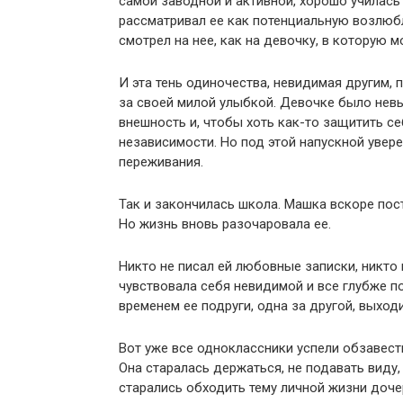
самой заводной и активной, хорошо училась 
рассматривал ее как потенциальную возлюбл
смотрел на нее, как на девочку, в которую 
И эта тень одиночества, невидимая другим,
за своей милой улыбкой. Девочке было нев
внешность и, чтобы хоть как-то защитить се
независимости. Но под этой напускной увер
переживания.
Так и закончилась школа. Машка вскоре пост
Но жизнь вновь разочаровала ее.
Никто не писал ей любовные записки, никто
чувствовала себя невидимой и все глубже п
временем ее подруги, одна за другой, выход
Вот уже все одноклассники успели обзавест
Она старалась держаться, не подавать виду, 
старались обходить тему личной жизни доче