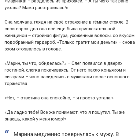
«Маринка! – раздалось из прихожей. – А ты чего так рано
уехала? Мама расстроилась!»
Она молчала, глядя на своё отражение в тёмном стекле. В
свои сорок два она всё ещё была привлекательной
женщиной – стройная фигура, ухоженные волосы, со вкусом
подобранный гардероб. «Только тратит мои деньги» – снова
эхом отозвалось в голове.
«Марин, ты что, обиделась?» – Олег появился в дверях
гостиной, слегка покачиваясь. От него пахло коньяком и
сигарами – явно засиделись с мужиками после основного
торжества.
«Нет, – ответила она спокойно, – я просто устала.»
«Да ладно тебе! Все же понимают, что я пошутил. Ты же
знаешь, какой у меня юмор!»
Марина медленно повернулась к мужу. В