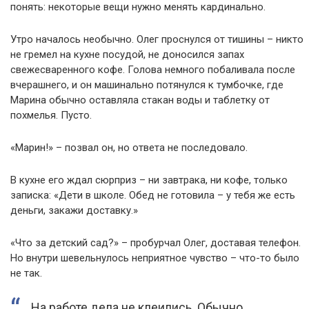
понять: некоторые вещи нужно менять кардинально.
Утро началось необычно. Олег проснулся от тишины – никто
не гремел на кухне посудой, не доносился запах
свежесваренного кофе. Голова немного побаливала после
вчерашнего, и он машинально потянулся к тумбочке, где
Марина обычно оставляла стакан воды и таблетку от
похмелья. Пусто.
«Марин!» – позвал он, но ответа не последовало.
В кухне его ждал сюрприз – ни завтрака, ни кофе, только
записка: «Дети в школе. Обед не готовила – у тебя же есть
деньги, закажи доставку.»
«Что за детский сад?» – пробурчал Олег, доставая телефон.
Но внутри шевельнулось неприятное чувство – что-то было
не так.
На работе дела не клеились. Обычно