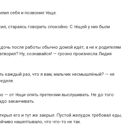
илил себя и позвонил тёще.
сил, стараясь говорить спокойно. С тёщей у них были
ь, дочь после работы обычно домой идёт, а не к родителям
натворил? Ну, сознавайся! — грозно произнесла Лидия
ать каждый раз, что я вам, мальчик несмышлёный? — не
ределе.
ло — от тёщи опять претензии выслушивать. Не до того
адо заканчивать.
ткрыл его и тут же закрыл. Пустой желудок требовал еды,
ойчиво нашептывало, что что-то не так.