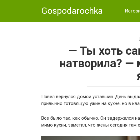
Skip
Gospodarochka
to
Истор
content
— Ты хоть с
натворила? — 
Павел вернулся домой уставший. День выдал
привычно готовящую ужин на кухне, но в ква
Все было так, как обычно. Он задержался на
мимо кухни, заметил, что жены сегодня там 