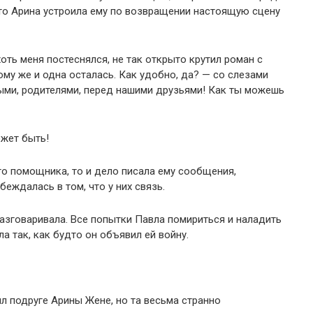
 то Арина устроила ему по возвращении настоящую сцену
хоть меня постеснялся, не так открыто крутил роман с
ому же и одна осталась. Как удобно, да? — со слезами
ыми, родителями, перед нашими друзьями! Как ты можешь
ожет быть!
го помощника, то и дело писала ему сообщения,
беждалась в том, что у них связь.
разговаривала. Все попытки Павла помириться и наладить
а так, как будто он объявил ей войну.
 подруге Арины Жене, но та весьма странно