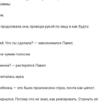
травмы.
уж.
 продолжала она, проведя рукой по лицу и как будто
ней. Что ты сделала? — заволновался Павел.
на чужим голосом.
менна? — растерялся Павел.
 читалась мука.
ребенка, — это было произнесено глухо, почти как шёпот.
рнулся. Потому что не знал, как реагировать. Стукнуть её