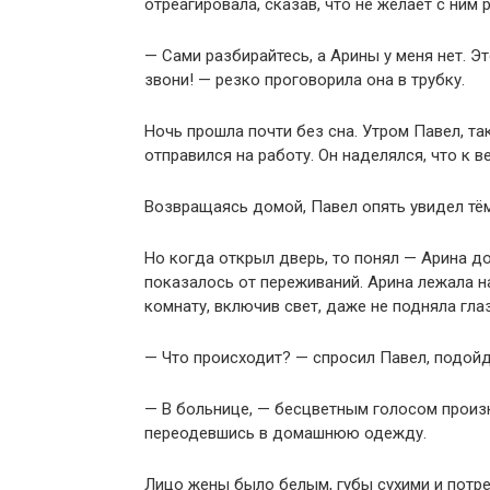
отреагировала, сказав, что не желает с ним 
— Сами разбирайтесь, а Арины у меня нет. Эт
звони! — резко проговорила она в трубку.
Ночь прошла почти без сна. Утром Павел, та
отправился на работу. Он наделялся, что к в
Возвращаясь домой, Павел опять увидел тём
Но когда открыл дверь, то понял — Арина до
показалось от переживаний. Арина лежала на
комнату, включив свет, даже не подняла глаз
— Что происходит? — спросил Павел, подойдя
— В больнице, — бесцветным голосом произн
переодевшись в домашнюю одежду.
Лицо жены было белым, губы сухими и потрес