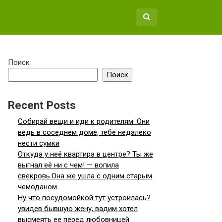
Поиск
Поиск
Recent Posts
Собирай вещи и иди к родителям. Они
ведь в соседнем доме, тебе недалеко
нести сумки
Откуда у неё квартира в центре? Ты же
выгнал её ни с чем! — вопила
свекровь.Она же ушла с одним старым
чемоданом
Ну что посудомойкой тут устроилась?
увидев бывшую жену, вадим хотел
высмеять ее перед любовницей