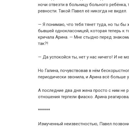
ночи отвезти в больницу больного ребёнка,
ревности. Такой Павел её никогда не видел.
— Я понимаю, что тебя тянет туда, но ты бы 
бывшей одноклассницей, которая теперь к т
кричала Арина. — Мне стыдно перед знаком
так?!
— Да успокойся ты, нет у нас ничего! И не м
Но Галина, почувствовав в нём бескорыстно
периодически звонила, и Арина всё больше у
А последние два дня жена просто с ним не 
отношения терпели фиаско. Арина реагировал
******
Измученный неизвестностью, Павел позвонил