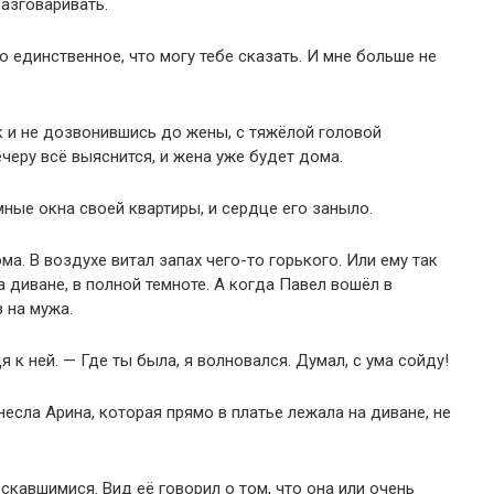
разговаривать.
о единственное, что могу тебе сказать. И мне больше не
к и не дозвонившись до жены, с тяжёлой головой
ечеру всё выяснится, и жена уже будет дома.
ные окна своей квартиры, и сердце его заныло.
ма. В воздухе витал запах чего-то горького. Или ему так
 диване, в полной темноте. А когда Павел вошёл в
 на мужа.
 к ней. — Где ты была, я волновался. Думал, с ума сойду!
есла Арина, которая прямо в платье лежала на диване, не
кавшимися. Вид её говорил о том, что она или очень