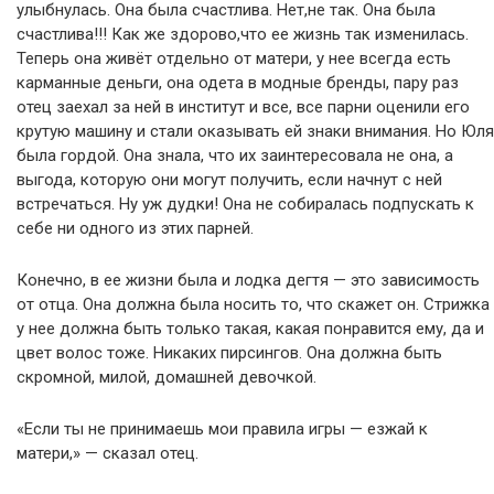
улыбнулась. Она была счастлива. Нет,не так. Она была
счастлива!!! Как же здорово,что ее жизнь так изменилась.
Теперь она живёт отдельно от матери, у нее всегда есть
карманные деньги, она одета в модные бренды, пару раз
отец заехал за ней в институт и все, все парни оценили его
крутую машину и стали оказывать ей знаки внимания. Но Юля
была гордой. Она знала, что их заинтересовала не она, а
выгода, которую они могут получить, если начнут с ней
встречаться. Ну уж дудки! Она не собиралась подпускать к
себе ни одного из этих парней.
Конечно, в ее жизни была и лодка дегтя — это зависимость
от отца. Она должна была носить то, что скажет он. Стрижка
у нее должна быть только такая, какая понравится ему, да и
цвет волос тоже. Никаких пирсингов. Она должна быть
скромной, милой, домашней девочкой.
«Если ты не принимаешь мои правила игры — езжай к
матери,» — сказал отец.