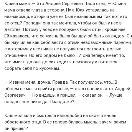
Юлина мама. — Это Андрей Сергеевич. Твой отец, — Юлина
мама отвела глаза в сторону. Ну а Юля уставилась на
незнакомца, который уже не был незнакомцем: так вот кто
ее отец? Господи, она так мечтала, чтобы он был у нее в
детстве. Потому у всех ее подружек были отцы, кроме нее.
Ей казалось, что ее жизнь была бы другой быть он рядом. Он
бы научил ее как себя вести с этими невозможными парнями,
с которыми у нее никак не получается построить долгих
отношений. Но его рядом не было….И она теперь имеет то,
что имеет: да она до сих ходит к психологу и пытается
собрать себя по кусочкам……
— Извини меня, дочка. Правда. Так получилось, что….В
общем не мог я прийти раньше, — стал говорить этот Андрей
Сергеевич. — Но видишь, я пришел, — сказал он. — Лучше
поздно, чем никогда. Правда же?
Юля молчала и смотрела изподлобья на своего вновь
обретенного отца. В ее голове билась мысль: зачем, зачем
он пришел?