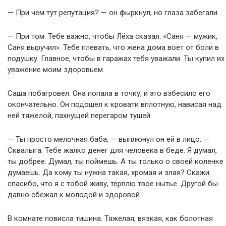
— При чем тут репутация? — он фыркнул, но глаза забегали.
— При том. Тебе важно, чтобы Лёха сказал: «Саня — мужик,
Саня выручил». Тебе плевать, что жена дома воет от боли в
подушку. Главное, чтобы в гаражах тебя уважали. Ты купил их
уважение моим здоровьем.
Саша побагровел. Она попала в точку, и это взбесило его
окончательно. Он подошел к кровати вплотную, нависая над
ней тяжелой, пахнущей перегаром тушей.
— Ты просто мелочная баба, — выплюнул он ей в лицо. —
Сквалыга. Тебе жалко денег для человека в беде. Я думал,
ты добрее. Думал, ты поймешь. А ты только о своей коленке
думаешь. Да кому ты нужна такая, хромая и злая? Скажи
спасибо, что я с тобой живу, терплю твое нытье. Другой бы
давно сбежал к молодой и здоровой.
В комнате повисла тишина. Тяжелая, вязкая, как болотная