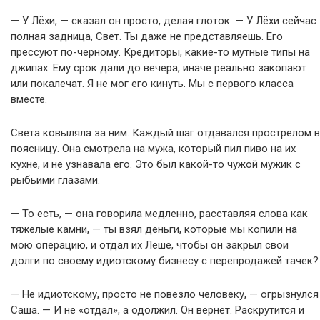
— У Лёхи, — сказал он просто, делая глоток. — У Лёхи сейчас
полная задница, Свет. Ты даже не представляешь. Его
прессуют по-черному. Кредиторы, какие-то мутные типы на
джипах. Ему срок дали до вечера, иначе реально закопают
или покалечат. Я не мог его кинуть. Мы с первого класса
вместе.
Света ковыляла за ним. Каждый шаг отдавался прострелом в
поясницу. Она смотрела на мужа, который пил пиво на их
кухне, и не узнавала его. Это был какой-то чужой мужик с
рыбьими глазами.
— То есть, — она говорила медленно, расставляя слова как
тяжелые камни, — ты взял деньги, которые мы копили на
мою операцию, и отдал их Лёше, чтобы он закрыл свои
долги по своему идиотскому бизнесу с перепродажей тачек?
— Не идиотскому, просто не повезло человеку, — огрызнулся
Саша. — И не «отдал», а одолжил. Он вернет. Раскрутится и