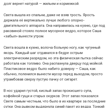
долг вернет натурой — жильем и кормежкой.
Света вышла из спальни, даже не взяв трость. Ярость
держала её вертикально лучше любого опорно-
двигательного аппарата. Она направилась на кухню, где под
раковиной стояло полное мусорное ведро, которое Саша
«забыл» вынести утром.
Света вошла в кухню, волоча больную ногу, как чугунный
якорь. Каждый шаг отдавался в бедре острым
электрическим разрядом, но эта физическая пытка сейчас
работала как топливо. Она распахнула дверцу под мойкой.
Пластиковое ведро было набито доверху — Саша, как
обычно, поленился вынести мусор перед выходом, просто
утрамбовав сверху пустую пачку от сигарет.
В нос ударил густой, кислый запах прокисшего супа,
кофейной гущи и старых окурков. Этот запах показался
Свете самым честным, что было в их квартире за последние
сутки. Она рывком выдернула синий пакет из ведра. Тонкий