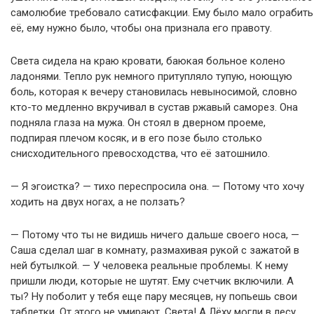
самолюбие требовало сатисфакции. Ему было мало ограбить
её, ему нужно было, чтобы она признала его правоту.
Света сидела на краю кровати, баюкая больное колено
ладонями. Тепло рук немного притупляло тупую, ноющую
боль, которая к вечеру становилась невыносимой, словно
кто-то медленно вкручивал в сустав ржавый саморез. Она
подняла глаза на мужа. Он стоял в дверном проеме,
подпирая плечом косяк, и в его позе было столько
снисходительного превосходства, что её затошнило.
— Я эгоистка? — тихо переспросила она. — Потому что хочу
ходить на двух ногах, а не ползать?
— Потому что ты не видишь ничего дальше своего носа, —
Саша сделал шаг в комнату, размахивая рукой с зажатой в
ней бутылкой. — У человека реальные проблемы. К нему
пришли люди, которые не шутят. Ему счетчик включили. А
ты? Ну поболит у тебя еще пару месяцев, ну попьешь свои
таблетки. От этого не умирают, Света! А Лёху могли в лесу