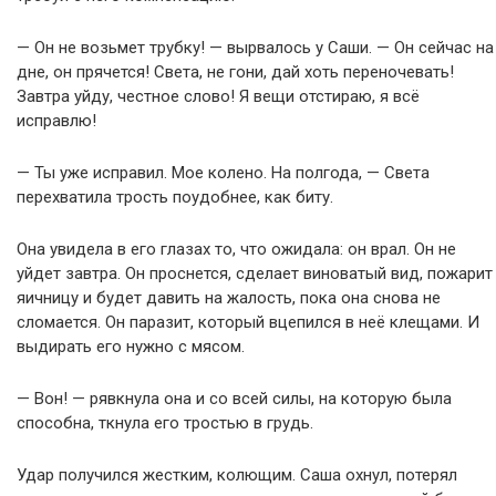
— Он не возьмет трубку! — вырвалось у Саши. — Он сейчас на
дне, он прячется! Света, не гони, дай хоть переночевать!
Завтра уйду, честное слово! Я вещи отстираю, я всё
исправлю!
— Ты уже исправил. Мое колено. На полгода, — Света
перехватила трость поудобнее, как биту.
Она увидела в его глазах то, что ожидала: он врал. Он не
уйдет завтра. Он проснется, сделает виноватый вид, пожарит
яичницу и будет давить на жалость, пока она снова не
сломается. Он паразит, который вцепился в неё клещами. И
выдирать его нужно с мясом.
— Вон! — рявкнула она и со всей силы, на которую была
способна, ткнула его тростью в грудь.
Удар получился жестким, колющим. Саша охнул, потерял