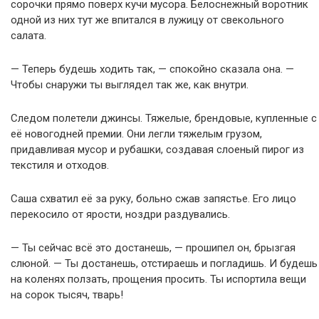
сорочки прямо поверх кучи мусора. Белоснежный воротник
одной из них тут же впитался в лужицу от свекольного
салата.
— Теперь будешь ходить так, — спокойно сказала она. —
Чтобы снаружи ты выглядел так же, как внутри.
Следом полетели джинсы. Тяжелые, брендовые, купленные с
её новогодней премии. Они легли тяжелым грузом,
придавливая мусор и рубашки, создавая слоеный пирог из
текстиля и отходов.
Саша схватил её за руку, больно сжав запястье. Его лицо
перекосило от ярости, ноздри раздувались.
— Ты сейчас всё это достанешь, — прошипел он, брызгая
слюной. — Ты достанешь, отстираешь и погладишь. И будешь
на коленях ползать, прощения просить. Ты испортила вещи
на сорок тысяч, тварь!