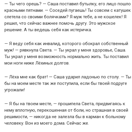
— Ты чего орешь? — Саша поставил бутылку, его лицо пошло
красными пятнами. — Соседей пугаешь! Ты совсем с катушек
слетела со своими болячками? Я муж тебе, а не кошелек! Я
решил, что сейчас важнее помочь другу. Это мужское
решение. А ты ведешь себя как истеричка.
— Я веду себя как инвалид, которого обокрал собственный
муж! — рявкнула Света. — Ты украл у меня здоровье, Саша.
Ты украл у меня возможность нормально жить. Ты поставил
мои ноги ниже Лёхиных долгов.
— Лёха мне как брат! — Саша ударил ладонью по столу. — Ты
бы на моем месте так же поступила, если бы твоей подруге
угрожали!
— Я бы на твоем месте, — прошипела Света, придвигаясь к
нему вплотную, перекошенная от боли, но страшная в своей
решимости, — никогда не залезла бы в карман к больному
человеку. Вон из моего дома. Сейчас же.