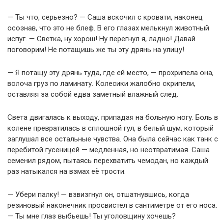
— Ты что, серьезно? — Саша вскочил с кровати, наконец
осознав, что это не блеф. В его глазах мелькнул животный
испуг. — Светка, ну хорош! Ну перегнул я, ладно! Давай
поговорим! Не потащишь же ты эту дрянь на улицу!
— Я потащу эту дрянь туда, где ей место, — прохрипела она,
волоча груз по ламинату. Колесики жалобно скрипели,
оставляя за собой едва заметный влажный след.
Света двигалась к выходу, припадая на больную ногу. Боль в
колене превратилась в сплошной гул, в белый шум, который
заглушал все остальные чувства. Она была сейчас как танк с
перебитой гусеницей — медленная, но неотвратимая. Саша
семенил рядом, пытаясь перехватить чемодан, но каждый
раз натыкался на взмах её трости.
— Убери палку! — взвизгнул он, отшатнувшись, когда
резиновый наконечник просвистел в сантиметре от его носа.
— Ты мне глаз выбьешь! Ты уголовщину хочешь?