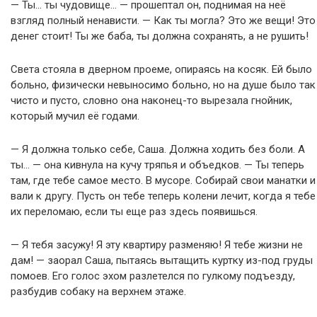
— Ты… ты чудовище… — прошептал он, поднимая на неё
взгляд полный ненависти. — Как ты могла? Это же вещи! Это
денег стоит! Ты же баба, ты должна сохранять, а не рушить!
Света стояла в дверном проеме, опираясь на косяк. Ей было
больно, физически невыносимо больно, но на душе было так
чисто и пусто, словно она наконец-то вырезала гнойник,
который мучил её годами.
— Я должна только себе, Саша. Должна ходить без боли. А
ты… — она кивнула на кучу тряпья и объедков. — Ты теперь
там, где тебе самое место. В мусоре. Собирай свои манатки и
вали к другу. Пусть он тебе теперь колени лечит, когда я тебе
их переломаю, если ты еще раз здесь появишься.
— Я тебя засужу! Я эту квартиру разменяю! Я тебе жизни не
дам! — заорал Саша, пытаясь вытащить куртку из-под груды
помоев. Его голос эхом разлетелся по гулкому подъезду,
разбудив собаку на верхнем этаже.