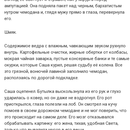
ампутацией. Она подняла пакет над черным, бархатистым
нутром чемодана и, глядя мужу прямо в глаза, перевернула
его.
Шмяк.
Содержимое ведра с влажным, чавкающим звуком рухнуло
внутрь. Картофельные очистки, жирные обертки от колбасы,
мокрая чайная заварка, пустые консервные банки и те самые
окурки, которые Саша курил, решая судьбу её колена. Все
это грязной, вонючей лавиной заполнило чемодан,
расползаясь по дорогой подкладке.
Саша оцепенел. Бутылка выскользнула из его рук и глухо
ударилась о ковер, но он даже не вздрогнул. Его рот
приоткрылся, глаза полезли на лоб. Он смотрел на кучу
помоев в своем дорожном чемодане и не мог поверить, что
это происходит на самом деле. Его мозг отказывался
обрабатывать картинку: его жена, тихая, удобная Света,
только что вывалила мусор в его вещи.