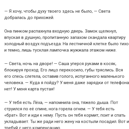
— Я хочу, чтобы духу твоего здесь не было, — Света
добралась до прихожей.
Она пинком распахнула входную дверь. Замок щелкнул,
впуская в душную, пропитанную запахом скандала квартиру
холодный воздух подъезда. На лестничной клетке было тихо
и темно, лишь тусклая лампочка жужжала этажом ниже.
— Света, ночь на дворе! — Саша уперся руками в косяк,
блокируя проход. Его лицо перекосило, губы тряслись. Вся
его спесь слетела, оставив голого, испуганного маленького
человека. — Куда я пойду? У меня даже зарядки от телефона
нет! У меня карта пустая!
— У тебя есть Лёха, — напомнила она, тяжело дыша. Пот
струился по её спине, нога горела огнем. — У тебя есть
«брат». Вот и иди к нему. Пусть он тебя кормит, поит и спать
укладывает. Ты же ради него жену на костыли посадил. Вот и
требуй с него компенсацию.