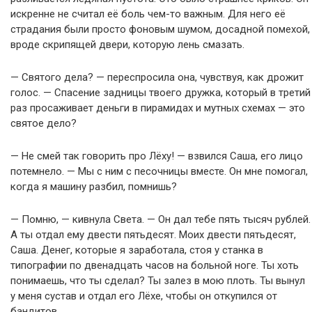
искренне не считал её боль чем-то важным. Для него её
страдания были просто фоновым шумом, досадной помехой,
вроде скрипящей двери, которую лень смазать.
— Святого дела? — переспросила она, чувствуя, как дрожит
голос. — Спасение задницы твоего дружка, который в третий
раз просаживает деньги в пирамидах и мутных схемах — это
святое дело?
— Не смей так говорить про Лёху! — взвился Саша, его лицо
потемнело. — Мы с ним с песочницы вместе. Он мне помогал,
когда я машину разбил, помнишь?
— Помню, — кивнула Света. — Он дал тебе пять тысяч рублей.
А ты отдал ему двести пятьдесят. Моих двести пятьдесят,
Саша. Денег, которые я заработала, стоя у станка в
типографии по двенадцать часов на больной ноге. Ты хоть
понимаешь, что ты сделал? Ты залез в мою плоть. Ты вынул
у меня сустав и отдал его Лёхе, чтобы он откупился от
бандитов.