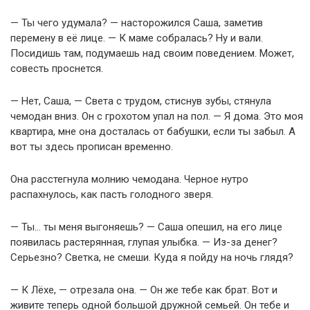
— Ты чего удумала? — насторожился Саша, заметив
перемену в её лице. — К маме собралась? Ну и вали.
Посидишь там, подумаешь над своим поведением. Может,
совесть проснется.
— Нет, Саша, — Света с трудом, стиснув зубы, стянула
чемодан вниз. Он с грохотом упал на пол. — Я дома. Это моя
квартира, мне она досталась от бабушки, если ты забыл. А
вот ты здесь прописан временно.
Она расстегнула молнию чемодана. Черное нутро
распахнулось, как пасть голодного зверя.
— Ты… ты меня выгоняешь? — Саша опешил, на его лице
появилась растерянная, глупая улыбка. — Из-за денег?
Серьезно? Светка, не смеши. Куда я пойду на ночь глядя?
— К Лёхе, — отрезала она. — Он же тебе как брат. Вот и
живите теперь одной большой дружной семьей. Он тебе и