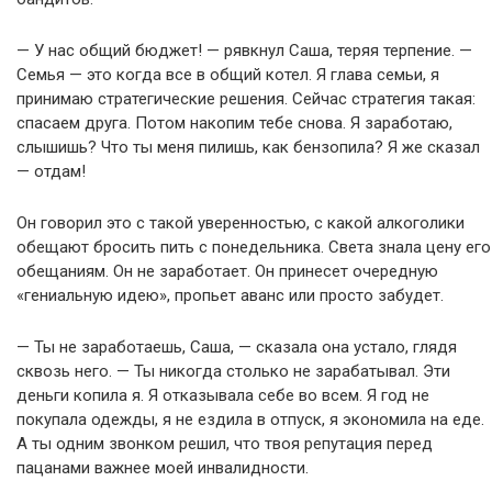
— У нас общий бюджет! — рявкнул Саша, теряя терпение. —
Семья — это когда все в общий котел. Я глава семьи, я
принимаю стратегические решения. Сейчас стратегия такая:
спасаем друга. Потом накопим тебе снова. Я заработаю,
слышишь? Что ты меня пилишь, как бензопила? Я же сказал
— отдам!
Он говорил это с такой уверенностью, с какой алкоголики
обещают бросить пить с понедельника. Света знала цену его
обещаниям. Он не заработает. Он принесет очередную
«гениальную идею», пропьет аванс или просто забудет.
— Ты не заработаешь, Саша, — сказала она устало, глядя
сквозь него. — Ты никогда столько не зарабатывал. Эти
деньги копила я. Я отказывала себе во всем. Я год не
покупала одежды, я не ездила в отпуск, я экономила на еде.
А ты одним звонком решил, что твоя репутация перед
пацанами важнее моей инвалидности.