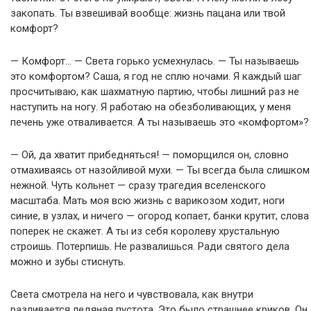
закопать. Ты взвешивай вообще: жизнь пацана или твой
комфорт?
— Комфорт… — Света горько усмехнулась. — Ты называешь
это комфортом? Саша, я год не сплю ночами. Я каждый шаг
просчитываю, как шахматную партию, чтобы лишний раз не
наступить на ногу. Я работаю на обезболивающих, у меня
печень уже отваливается. А ты называешь это «комфортом»?
— Ой, да хватит прибедняться! — поморщился он, словно
отмахиваясь от назойливой мухи. — Ты всегда была слишком
нежной. Чуть кольнет — сразу трагедия вселенского
масштаба. Мать моя всю жизнь с варикозом ходит, ноги
синие, в узлах, и ничего — огород копает, банки крутит, слова
поперек не скажет. А ты из себя королеву хрустальную
строишь. Потерпишь. Не развалишься. Ради святого дела
можно и зубы стиснуть.
Света смотрела на него и чувствовала, как внутри
разливается ледяная пустота. Это было страшнее криков. Он