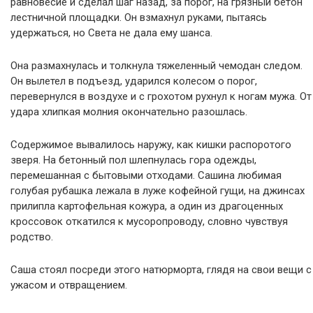
равновесие и сделал шаг назад, за порог, на грязный бетон
лестничной площадки. Он взмахнул руками, пытаясь
удержаться, но Света не дала ему шанса.
Она размахнулась и толкнула тяжеленный чемодан следом.
Он вылетел в подъезд, ударился колесом о порог,
перевернулся в воздухе и с грохотом рухнул к ногам мужа. От
удара хлипкая молния окончательно разошлась.
Содержимое вывалилось наружу, как кишки распоротого
зверя. На бетонный пол шлепнулась гора одежды,
перемешанная с бытовыми отходами. Сашина любимая
голубая рубашка лежала в луже кофейной гущи, на джинсах
прилипла картофельная кожура, а один из драгоценных
кроссовок откатился к мусоропроводу, словно чувствуя
родство.
Саша стоял посреди этого натюрморта, глядя на свои вещи с
ужасом и отвращением.