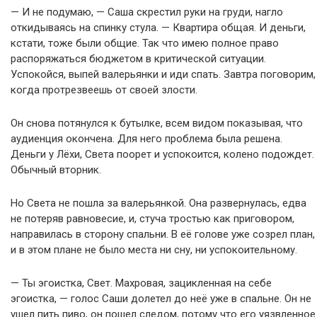
— И не подумаю, — Саша скрестил руки на груди, нагло
откидываясь на спинку стула. — Квартира общая. И деньги,
кстати, тоже были общие. Так что имею полное право
распоряжаться бюджетом в критической ситуации.
Успокойся, выпей валерьянки и иди спать. Завтра поговорим,
когда протрезвеешь от своей злости.
Он снова потянулся к бутылке, всем видом показывая, что
аудиенция окончена. Для него проблема была решена.
Деньги у Лёхи, Света поорет и успокоится, колено подождет.
Обычный вторник.
Но Света не пошла за валерьянкой. Она развернулась, едва
не потеряв равновесие, и, стуча тростью как приговором,
направилась в сторону спальни. В её голове уже созрел план,
и в этом плане не было места ни сну, ни успокоительному.
— Ты эгоистка, Свет. Махровая, зацикленная на себе
эгоистка, — голос Саши долетел до неё уже в спальне. Он не
ушел пить пиво, он пошел следом, потому что его уязвленное