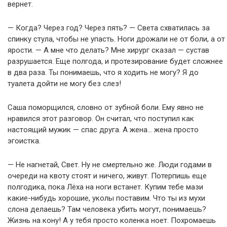
вернет.
— Когда? Через год? Через пять? — Света схватилась за
спинку стула, чтобы не упасть. Ноги дрожали не от боли, а от
ярости. — А мне что делать? Мне хирург сказал — сустав
разрушается. Еще полгода, и протезирование будет сложнее
в два раза. Ты понимаешь, что я ходить не могу? Я до
туалета дойти не могу без слез!
Саша поморщился, словно от зубной боли. Ему явно не
нравился этот разговор. Он считал, что поступил как
настоящий мужик — спас друга. А жена… жена просто
эгоистка.
— Не нагнетай, Свет. Ну не смертельно же. Люди годами в
очереди на квоту стоят и ничего, живут. Потерпишь еще
полгодика, пока Лёха на ноги встанет. Купим тебе мази
какие-нибудь хорошие, уколы поставим. Что ты из мухи
слона делаешь? Там человека убить могут, понимаешь?
Жизнь на кону! А у тебя просто коленка ноет. Похромаешь