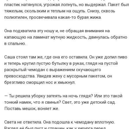
пластик натянулся, угрожая лопнуть, но выдержал. Пакет был
тяжелым, скользким и теплым на ощупь. Снизу, сквозь
полиэтилен, просвечивала какая-то бурая жижа.
Она подхватила эту ношу и, не обращая внимания на
капающую на ламинат мутную жидкость, двинулась обратно
в спальню.
Саша стоял там же, где она его оставила. Он уже допил пиво
и теперь крутил пустую бутылку в руках, глядя на пустой
раскрытый чемодан с выражением скучающего
превосходства. Увидев жену с мусорным пакетом, он
брезгливо сморщил нос и хмыкнул.
— Ты решила уборку затеять на ночь глядя? Или это такой
тонкий намек, что я свинья? Свет, это уже детский сад.
Поставь мешок, воняет же.
Света не ответила. Она подошла к чемодану вплотную.
Взгляд её был пуст и страшен, как у хирурга перед