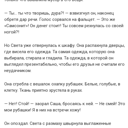
— Ты… ты что творишь, дура?! — взвизгнул он, наконец
обретя дар речи. Голос сорвался на фальцет. — Это же
«Самсонит»! Он денег стоит! Ты совсем рехнулась со своей
ногой?!
Но Света уже отвернулась к шкафу. Она распахнула дверцы,
где висела его одежда. Та самая одежда, которую она
выбирала, стирала и гладила. Та одежда, в которой он
выглядел презентабельно, чтобы его друзья не считали его
неудачником.
Она сгребла с вешалок охапку рубашек. Белые, голубые, в
клетку. Ткань приятно хрустела в руках.
— Нет! Стой! — заорал Саша, бросаясь к ней. — Не смей! Это
мои рубашки! Я в них на встречи хожу!
Он опоздал. Света с размаху швырнула выглаженные