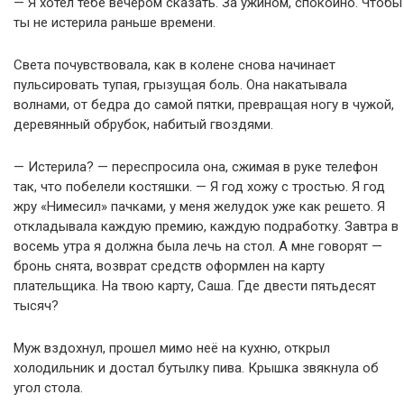
— Я хотел тебе вечером сказать. За ужином, спокойно. Чтобы
ты не истерила раньше времени.
Света почувствовала, как в колене снова начинает
пульсировать тупая, грызущая боль. Она накатывала
волнами, от бедра до самой пятки, превращая ногу в чужой,
деревянный обрубок, набитый гвоздями.
— Истерила? — переспросила она, сжимая в руке телефон
так, что побелели костяшки. — Я год хожу с тростью. Я год
жру «Нимесил» пачками, у меня желудок уже как решето. Я
откладывала каждую премию, каждую подработку. Завтра в
восемь утра я должна была лечь на стол. А мне говорят —
бронь снята, возврат средств оформлен на карту
плательщика. На твою карту, Саша. Где двести пятьдесят
тысяч?
Муж вздохнул, прошел мимо неё на кухню, открыл
холодильник и достал бутылку пива. Крышка звякнула об
угол стола.