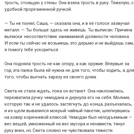
трость, стоящую у стены. Она взяла трость в руку. Тяжелую, с
удобной прорезиненной ручкой.
— Ты не понял, Саша, — сказала она, и в её голосе зазвучал
металл. — Ты больше здесь не живешь. Ты выписан. Причина
выписки: несоответствие занимаемой должности человека.
И если ты сейчас не возьмешь это дерьмо и не выйдешь сам,
я помогу тебе ускориться.
Она подняла трость не как опору, а как оружие. Впервые за
год эта палка была ей нужна не для того, чтобы ходить, а для
того, чтобы выгнать заразу из своего дома.
Света не стала ждать, пока он встанет. Она наклонилась,
перехватила ручку чемодана и дернула его на себя. Молния,
которую так и не удалось застегнуть до конца, разъехалась,
и из щели вывалился мокрый чайный пакетик, шлепнувшись
на ковер коричневой кляксой. Чемодан был неподъемным —
вес вещей, умноженный на вес мусора и ненависти, тянул
руку вниз, но Света словно не чувствовала тяжести.