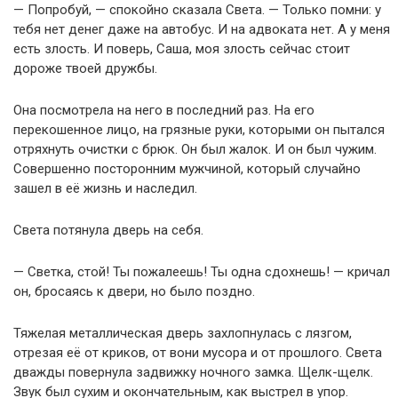
— Попробуй, — спокойно сказала Света. — Только помни: у
тебя нет денег даже на автобус. И на адвоката нет. А у меня
есть злость. И поверь, Саша, моя злость сейчас стоит
дороже твоей дружбы.
Она посмотрела на него в последний раз. На его
перекошенное лицо, на грязные руки, которыми он пытался
отряхнуть очистки с брюк. Он был жалок. И он был чужим.
Совершенно посторонним мужчиной, который случайно
зашел в её жизнь и наследил.
Света потянула дверь на себя.
— Светка, стой! Ты пожалеешь! Ты одна сдохнешь! — кричал
он, бросаясь к двери, но было поздно.
Тяжелая металлическая дверь захлопнулась с лязгом,
отрезая её от криков, от вони мусора и от прошлого. Света
дважды повернула задвижку ночного замка. Щелк-щелк.
Звук был сухим и окончательным, как выстрел в упор.