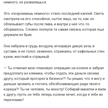
немного, не развалишься.
Это «похромаешь немного» стало последней каплей. Света
смотрела на его спокойное, сытое лицо, на то, как он
облизывает губы после пива, и внутри у неё что-то
оборвалось. Словно лопнула та самая связка, которая еще
держала их брак.
Она набрала в грудь воздуха, игнорируя дикую резь в
суставе, и её голос зазвенел, отражаясь от кафельных стен
кухни, жесткий и страшный:
— Ты отменил мою плановую операцию на колене и забрал
предоплату из клиники, чтобы отдать эти деньги своему
другу, который прогорел в бизнесе?! Ты решил, что я могу и
дальше хромать и глотать обезболивающие ради твоего
кореша?! Ты не человек, ты монстр! Собирай манатки и вали
к другу, пусть он тебе теперь колени лечит, когда я тебе их
переломаю!