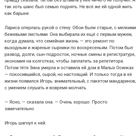
правду сказала. Ты бы без штампа у неё ничего не получил. А
так хоть шанс был семью поднять. Не всё же ей одной жить
как барыне.
Лариса оперлась рукой о стену. Обои были старые, с мелкими
бежевыми листьями. Она выбирала их ещё с первым мужем,
когда думала, что семейная жизнь — это ремонт по
выходным и жареные сырники по воскресеньям. Потом был
развод, долги, сын-подросток, ночные смены в регистратуре,
экономия на колготках, чтобы заплатить за репетитора.
Потом тётя Зина умерла и оставила ей дом в Малых Осинках
— покосившийся, сырой, но настоящий. И только тогда в её
жизни появился Игорь: внимательный, с пакетом мандаринов,
с умением слушать и вовремя молчать.
— Ясно, — сказала она. — Очень хорошо. Просто
замечательно.
Игорь шагнул к ней.