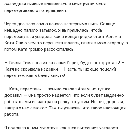
очередная личинка извивалась в моих руках, меня
передергивало от отвращения.
Через два часа спина начала нестерпимо ныть. Солнце
нещадно палило затылок. Я выпрямилась, чтобы
передохнуть, и увидела, как в конце грядки стоят Артем и
Катя. Они о чем-то перешептывались, глядя в мою сторону, а
потом Катя громко расхохоталась.
— Гляди, Тема, она их за лапки берет, будто это хрусталь! —
Катя не скрывала издевки. — Насть, ты их еще поцелуй
перед тем, как в банку кинуть!
— Кать, перестань, — лениво сказал Артем, но тут же
добавил: — Она просто надеется, что если будет медленно
работать, мы ее завтра на речку отпустим. Но нет, дорогая,
завтра у нас сенокос. Там ты узнаешь, что такое настоящая
работа.
Я подошла к ним, чувствуя, как гнев вытесняет усталость.