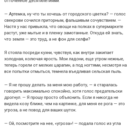
отточенное десятилетиями.
— Артемка, ну что ты хочешь от городского цветка? — голос
свекрови сочился приторным, фальшивым сочувствием. —
Настя у нас привыкла, что овощи на полках в супермаркете
растут, уже мытые и в пленку замотанные. Откуда ей знать,
что земля — это труд, а не фон для селфи?
Я стояла посреди кухни, чувствуя, как внутри закипает
холодная, колючая ярость. Мои ладони, еще утром нежные,
теперь горели от мелких царапин, а под ногтями, несмотря на
все попытки отмыться, темнела въедливая сельская пыль.
— Я не прошу делать за меня мою работу, — я старалась
говорить максимально спокойно, хотя голос предательски
дрогнул. — Я прошу просто объяснить. Если я никогда не
видела козу ближе, чем на картинке, для меня ее рога — это
угроза, а не повод для ваших шуток.
— Ой, посмотрите на нее, «угроза»! — подала голос из угла