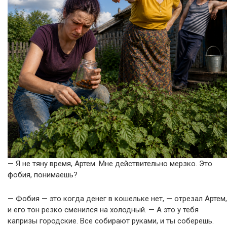
— Я не тяну время, Артем. Мне действительно мерзко. Это
фобия, понимаешь?
— Фобия — это когда денег в кошельке нет, — отрезал Артем,
и его тон резко сменился на холодный. — А это у тебя
капризы городские. Все собирают руками, и ты соберешь.