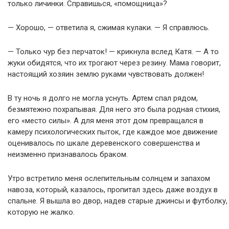
только личинки. Справишься, «помощница»?
— Хорошо, — ответила я, сжимая кулаки. — Я справлюсь.
— Только чур без перчаток! — крикнула вслед Катя. — А то
жуки обидятся, что их трогают через резину. Мама говорит,
настоящий хозяин землю руками чувствовать должен!
В ту ночь я долго не могла уснуть. Артем спал рядом,
безмятежно похрапывая. Для него это была родная стихия,
его «место силы». А для меня этот дом превращался в
камеру психологических пыток, где каждое мое движение
оценивалось по шкале деревенского совершенства и
неизменно признавалось браком.
Утро встретило меня ослепительным солнцем и запахом
навоза, который, казалось, пропитал здесь даже воздух в
спальне. Я вышла во двор, надев старые джинсы и футболку,
которую не жалко.