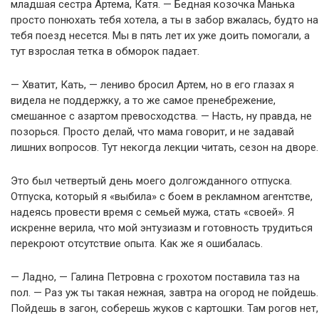
младшая сестра Артема, Катя. — Бедная козочка Манька
просто понюхать тебя хотела, а ты в забор вжалась, будто на
тебя поезд несется. Мы в пять лет их уже доить помогали, а
тут взрослая тетка в обморок падает.
— Хватит, Кать, — лениво бросил Артем, но в его глазах я
видела не поддержку, а то же самое пренебрежение,
смешанное с азартом превосходства. — Насть, ну правда, не
позорься. Просто делай, что мама говорит, и не задавай
лишних вопросов. Тут некогда лекции читать, сезон на дворе.
Это был четвертый день моего долгожданного отпуска.
Отпуска, который я «выбила» с боем в рекламном агентстве,
надеясь провести время с семьей мужа, стать «своей». Я
искренне верила, что мой энтузиазм и готовность трудиться
перекроют отсутствие опыта. Как же я ошибалась.
— Ладно, — Галина Петровна с грохотом поставила таз на
пол. — Раз уж ты такая нежная, завтра на огород не пойдешь.
Пойдешь в загон, соберешь жуков с картошки. Там рогов нет,