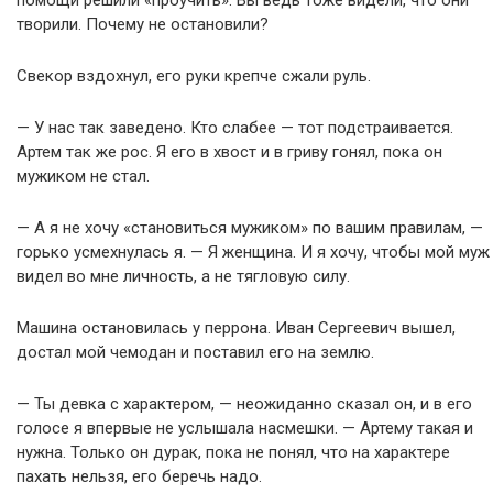
помощи решили «проучить». Вы ведь тоже видели, что они
творили. Почему не остановили?
Свекор вздохнул, его руки крепче сжали руль.
— У нас так заведено. Кто слабее — тот подстраивается.
Артем так же рос. Я его в хвост и в гриву гонял, пока он
мужиком не стал.
— А я не хочу «становиться мужиком» по вашим правилам, —
горько усмехнулась я. — Я женщина. И я хочу, чтобы мой муж
видел во мне личность, а не тягловую силу.
Машина остановилась у перрона. Иван Сергеевич вышел,
достал мой чемодан и поставил его на землю.
— Ты девка с характером, — неожиданно сказал он, и в его
голосе я впервые не услышала насмешки. — Артему такая и
нужна. Только он дурак, пока не понял, что на характере
пахать нельзя, его беречь надо.