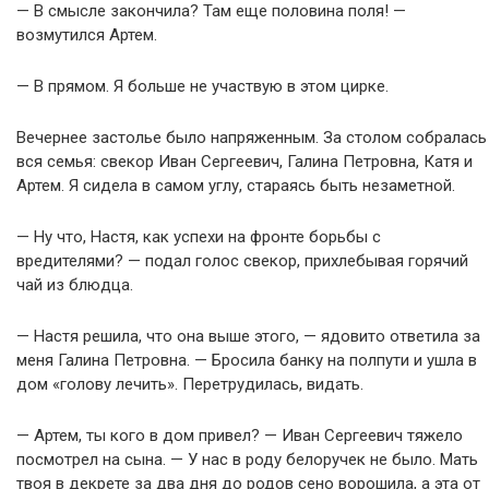
— В смысле закончила? Там еще половина поля! —
возмутился Артем.
— В прямом. Я больше не участвую в этом цирке.
Вечернее застолье было напряженным. За столом собралась
вся семья: свекор Иван Сергеевич, Галина Петровна, Катя и
Артем. Я сидела в самом углу, стараясь быть незаметной.
— Ну что, Настя, как успехи на фронте борьбы с
вредителями? — подал голос свекор, прихлебывая горячий
чай из блюдца.
— Настя решила, что она выше этого, — ядовито ответила за
меня Галина Петровна. — Бросила банку на полпути и ушла в
дом «голову лечить». Перетрудилась, видать.
— Артем, ты кого в дом привел? — Иван Сергеевич тяжело
посмотрел на сына. — У нас в роду белоручек не было. Мать
твоя в декрете за два дня до родов сено ворошила, а эта от