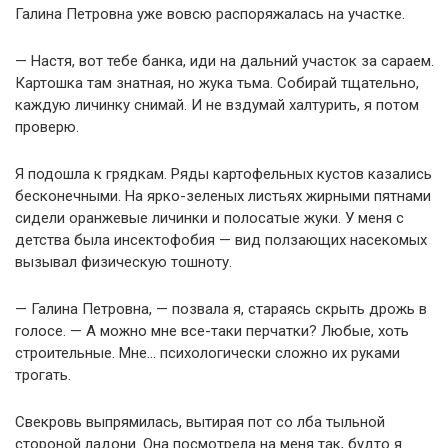
Галина Петровна уже вовсю распоряжалась на участке.
— Настя, вот тебе банка, иди на дальний участок за сараем.
Картошка там знатная, но жука тьма. Собирай тщательно,
каждую личинку снимай. И не вздумай халтурить, я потом
проверю.
Я подошла к грядкам. Ряды картофельных кустов казались
бесконечными. На ярко-зеленых листьях жирными пятнами
сидели оранжевые личинки и полосатые жуки. У меня с
детства была инсектофобия — вид ползающих насекомых
вызывал физическую тошноту.
— Галина Петровна, — позвала я, стараясь скрыть дрожь в
голосе. — А можно мне все-таки перчатки? Любые, хоть
строительные. Мне… психологически сложно их руками
трогать.
Свекровь выпрямилась, вытирая пот со лба тыльной
стороной ладони. Она посмотрела на меня так, будто я