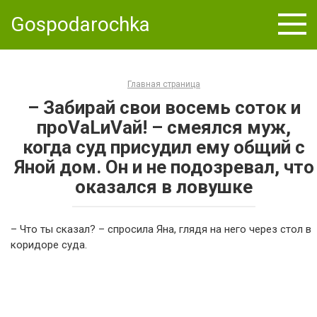
Skip
Gospodarochka
to
content
Главная страница
– Забирай свои восемь соток и
проVаLиVай! – смеялся муж,
когда суд присудил ему общий с
Яной дом. Он и не подозревал, что
оказался в ловушке
– Что ты сказал? – спросила Яна, глядя на него через стол в
коридоре суда.