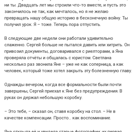
ни ты. Двадцать лет мы строили что-то вместе, и пусть это
закончилось не так, как мечталось, но я не желаю
превращать нашу общую историю в бесконечную войну. Ты
получил урок. Я – тоже. Теперь пора отпустить.
В следующие две недели они работали удивительно
слаженно. Сергей больше не пытался давить или хитрить. Он
привозил документы, договаривался с риелторами, а Яна
проверяла отчёты и общалась с юристом. Светлана
несколько раз звонила Яне – уже не как соперница, а как
человек, который тоже хотел закрыть эту болезненную главу.
Однажды вечером, когда все формальности были почти
завершены, Сергей приехал к Яне без предупреждения. В
руках он держал небольшую коробку.
– Это тебе, – сказал он, ставя коробку на стол. – Не в
качестве компенсации. Просто… как воспоминание.
Яна открыла её и увидела старые фотографии: их первая