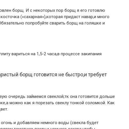
овлен борщ. И с некоторых пор борщ я его готовлю
 косточка («сахарная»),которая придаст навар,и много
Обязательно попробуйте сварить борщ на голяшке и
литу вариться на 1,5-2 часа,в процессе закипания
ристый борщ готовится не быстро,и требует
вую очередь займемся свеклой,тк она готовится дольше
рке,а можно как я порезать свеклу тонкой соломкой. Как
вет.
 огонь и добавляем немного воды (свекла будет