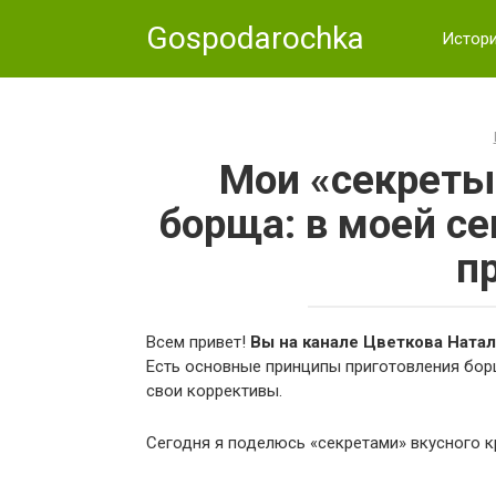
Skip
Gospodarochka
to
Истор
content
Мои «секреты
борща: в моей с
п
Всем привет!
Вы на канале Цветкова Натал
Есть основные принципы приготовления борщ
свои коррективы.
Сегодня я поделюсь «секретами» вкусного к