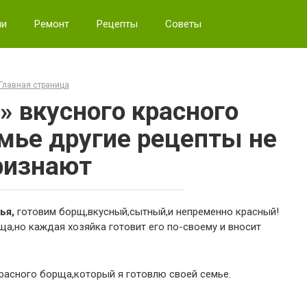
ии
Ремонт
Рецепты
Советы
Главная страница
» вкусного красного
емье другие рецепты не
ризнают
ья,
готовим борщ,вкусный,сытный,и непременно красный!
а,но каждая хозяйка готовит его по-своему и вносит
расного борща,который я готовлю своей семье.