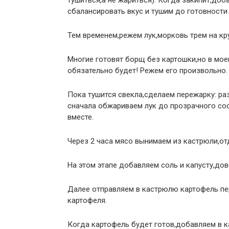
тушиться,а не жариться). Когда закипит,доб
сбалансировать вкус и тушим до готовности
Тем временем,режем лук,морковь трем на кру
Многие готовят борщ без картошки,но в моей
обязательно будет! Режем его произвольно.
Пока тушится свекла,сделаем пережарку: ра
сначала обжариваем лук до прозрачного со
вместе.
Через 2 часа мясо вынимаем из кастрюли,от
На этом этапе добавляем соль и капусту,дов
Далее отправляем в кастрюлю картофель пер
картофеля.
Когда картофель будет готов,добавляем в к