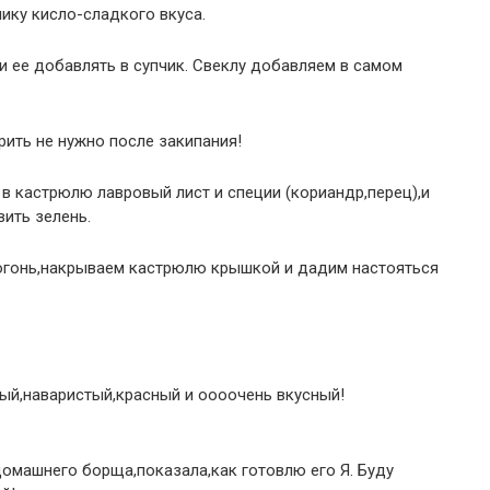
чику кисло-сладкого вкуса.
и ее добавлять в супчик. Свеклу добавляем в самом
ить не нужно после закипания!
 в кастрюлю лавровый лист и специи (кориандр,перец),и
ить зелень.
м огонь,накрываем кастрюлю крышкой и дадим настояться
ный,наваристый,красный и оооочень вкусный!
домашнего борща,показала,как готовлю его Я. Буду