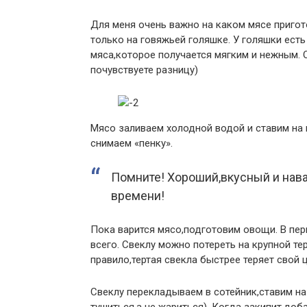
Для меня очень важно на каком мясе пригот
только на говяжьей голяшке. У голяшки есть
мяса,которое получается мягким и нежным. 
почувствуете разницу)
Мясо заливаем холодной водой и ставим на п
снимаем «пенку».
Помните! Хороший,вкусный и нава
времени!
Пока варится мясо,подготовим овощи. В пер
всего. Свеклу можно потереть на крупной те
правило,тертая свекла быстрее теряет свой ц
Свеклу перекладываем в сотейник,ставим на