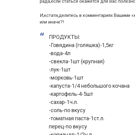
рада,если статься окажется для Вас полезно
И,кстати,делитесь в комментариях Вашими «
или иначе?!
ПРОДУКТЫ:
-Говядина (голяшка)-1,5кг
-вода-4л
-свекла-1шт (крупная)
-лук-1шт
-морковь-1шт
-капуста-1/4 небольшого кочана
-картофель-4-5шт
-сахар-1ч.л.
-соль-по вкусу
-томатная паста-1ст.л.
перец-по вкусу
-кориандр-1/2ч.л.