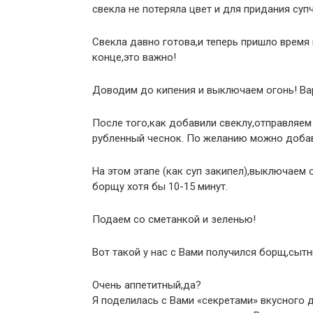
свекла не потеряла цвет и для придания суп
Свекла давно готова,и теперь пришло время 
конце,это важно!
Доводим до кипения и выключаем огонь! Вар
После того,как добавили свеклу,отправляем
рубленный чеснок. По желанию можно добав
На этом этапе (как суп закипел),выключае
борщу хотя бы 10-15 минут.
Подаем со сметанкой и зеленью!
Вот такой у нас с Вами получился борщ,сыт
Очень аппетитный,да?
Я поделилась с Вами «секретами» вкусного 