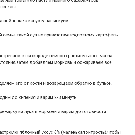
авляем томатную пасту и немного сахара,чтобы
 свеклы.
пной терке,а капусту нашинкуем.
 семье такой суп не приветствуется,поэтому картофель
зогреваем в сковороде немного растительного масла-
стояния,затем добавляем морковь и обжариваем все
деляем его от кости и возвращаем обратно в бульон.
одим до кипения и варим 2-3 минуты.
ежарку из лука и моркови и варим до готовности
астрюлю яблочный уксус 6% (маленькая хитрость),чтобы