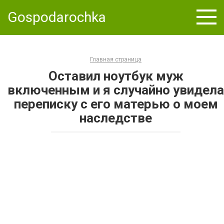
Skip
Gospodarochka
to
content
Главная страница
Оставил ноутбук муж
включенным и я случайно увидела
переписку с его матерью о моем
наследстве