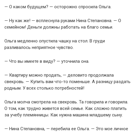
— О каком будущем? — осторожно спросила Ольга.
— Ну как же! — всплеснула руками Нина Степановна. — О
семейном! Деньги должны работать на благо семьи.
Ольга медленно опустила чашку на стол. В груди
разливалось неприятное чувство.
— Что вы имеете в виду? — уточнила она.
— Квартиру можно продать, — деловито продолжала
свекровь. — Купить вам что-то поменьше. А разницу раздать
родным. У всех столько потребностей!
Ольга молча смотрела на свекровь. Та говорила и говорила.
О том, как трудно живется всей семье. Как сложно платить
за учебу племянницы. Как нужна машина младшему сыну.
— Нина Степановна, — перебила ее Ольга. — Это мое личное