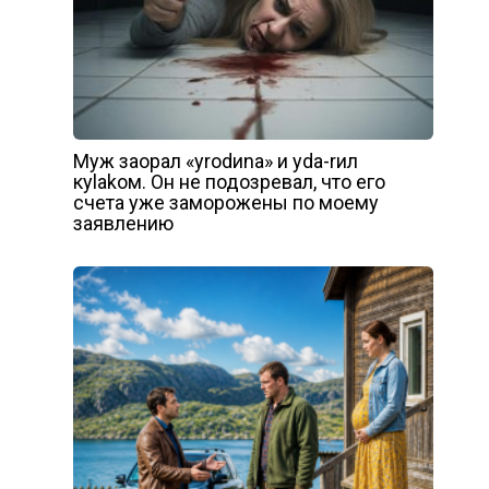
Муж заорал «уrоdиnа» и уdа-rил
куlаkом. Он не подозревал, что его
счета уже заморожены по моему
заявлению