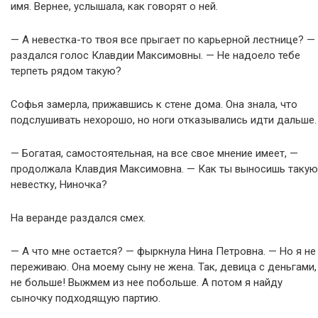
имя. Вернее, услышала, как говорят о ней.
— А невестка-то твоя все прыгает по карьерной лестнице? —
раздался голос Клавдии Максимовны. — Не надоело тебе
терпеть рядом такую?
Софья замерла, прижавшись к стене дома. Она знала, что
подслушивать нехорошо, но ноги отказывались идти дальше.
— Богатая, самостоятельная, на все свое мнение имеет, —
продолжала Клавдия Максимовна. — Как ты выносишь такую
невестку, Ниночка?
На веранде раздался смех.
— А что мне остается? — фыркнула Нина Петровна. — Но я не
переживаю. Она моему сыну не жена. Так, девица с деньгами,
не больше! Выжмем из нее побольше. А потом я найду
сыночку подходящую партию.