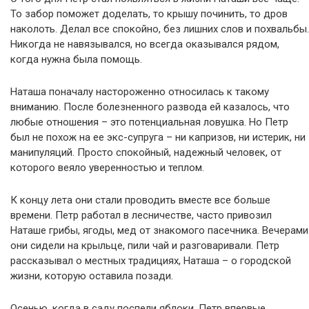
То забор поможет доделать, то крышу починить, то дров
наколоть. Делал все спокойно, без лишних слов и похвальбы.
Никогда не навязывался, но всегда оказывался рядом,
когда нужна была помощь.
Наташа поначалу настороженно относилась к такому
вниманию. После болезненного развода ей казалось, что
любые отношения – это потенциальная ловушка. Но Петр
был не похож на ее экс-супруга – ни капризов, ни истерик, ни
манипуляций. Просто спокойный, надежный человек, от
которого веяло уверенностью и теплом.
К концу лета они стали проводить вместе все больше
времени. Петр работал в лесничестве, часто привозил
Наташе грибы, ягоды, мед от знакомого пасечника. Вечерами
они сидели на крыльце, пили чай и разговаривали. Петр
рассказывал о местных традициях, Наташа – о городской
жизни, которую оставила позади.
Осенью, когда в саду поспели яблоки, Петр впервые