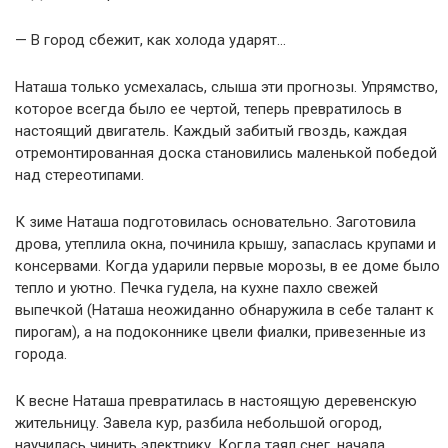
— В город сбежит, как холода ударят…
Наташа только усмехалась, слыша эти прогнозы. Упрямство,
которое всегда было ее чертой, теперь превратилось в
настоящий двигатель. Каждый забитый гвоздь, каждая
отремонтированная доска становились маленькой победой
над стереотипами.
К зиме Наташа подготовилась основательно. Заготовила
дрова, утеплила окна, починила крышу, запаслась крупами и
консервами. Когда ударили первые морозы, в ее доме было
тепло и уютно. Печка гудела, на кухне пахло свежей
выпечкой (Наташа неожиданно обнаружила в себе талант к
пирогам), а на подоконнике цвели фиалки, привезенные из
города.
К весне Наташа превратилась в настоящую деревенскую
жительницу. Завела кур, разбила небольшой огород,
научилась чинить электрику. Когда таял снег, начала