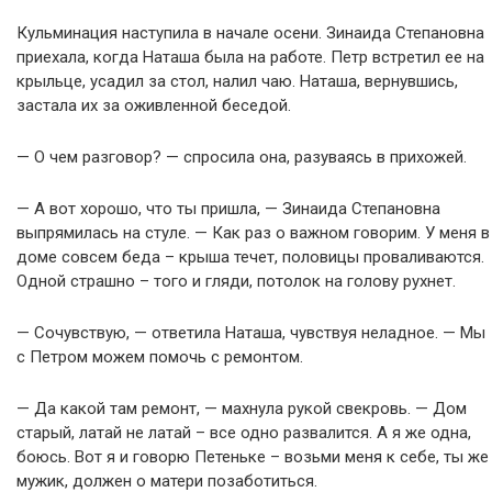
Кульминация наступила в начале осени. Зинаида Степановна
приехала, когда Наташа была на работе. Петр встретил ее на
крыльце, усадил за стол, налил чаю. Наташа, вернувшись,
застала их за оживленной беседой.
— О чем разговор? — спросила она, разуваясь в прихожей.
— А вот хорошо, что ты пришла, — Зинаида Степановна
выпрямилась на стуле. — Как раз о важном говорим. У меня в
доме совсем беда – крыша течет, половицы проваливаются.
Одной страшно – того и гляди, потолок на голову рухнет.
— Сочувствую, — ответила Наташа, чувствуя неладное. — Мы
с Петром можем помочь с ремонтом.
— Да какой там ремонт, — махнула рукой свекровь. — Дом
старый, латай не латай – все одно развалится. А я же одна,
боюсь. Вот я и говорю Петеньке – возьми меня к себе, ты же
мужик, должен о матери позаботиться.