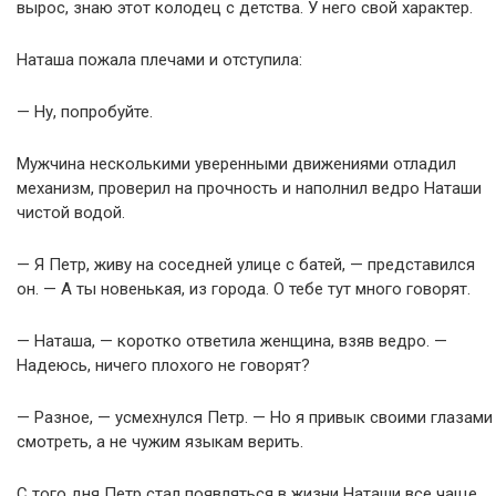
вырос, знаю этот колодец с детства. У него свой характер.
Наташа пожала плечами и отступила:
— Ну, попробуйте.
Мужчина несколькими уверенными движениями отладил
механизм, проверил на прочность и наполнил ведро Наташи
чистой водой.
— Я Петр, живу на соседней улице с батей, — представился
он. — А ты новенькая, из города. О тебе тут много говорят.
— Наташа, — коротко ответила женщина, взяв ведро. —
Надеюсь, ничего плохого не говорят?
— Разное, — усмехнулся Петр. — Но я привык своими глазами
смотреть, а не чужим языкам верить.
С того дня Петр стал появляться в жизни Наташи все чаще.