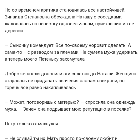
Но со временем критика становилась все настойчивей.
Зинаида Степановна обсуждала Наташу с соседками,
жаловалась на невестку односельчанам, приехавшим из ее
деревни:
— Сыночку командует. Все по-своему норовит сделать. А
сама-то – с разводом за плечами. Не сумела мужа удержать,
а теперь моего Петеньку захомутала.
Доброжелатели доносили эти сплетни до Наташи. Женщина
старалась не придавать значения словам свекрови, но
горечь все равно накапливалась.
— Может, поговоришь с матерью? — спросила она однажды
мужа. — Зачем она подрывает мою репутацию в поселке?
Петр только отмахнулся:
— Не слушай ты их. Мать просто по-своему любит и