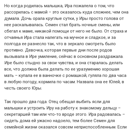
Но когда родилась малышка, Ира пожалела о том, что
рассорилась с мамой – это оказалось куда сложнее, чем она
думала. Дочь орала круглые сутки, у Иры просто голова от
нее раскалывалась. Семен стал брать ночные смены, или
сбегал к маме, никакой помощи от него не было. От страха и
отчаянья Ира стала налегать на мучное и сладкое, и за
полгода ее разнесло так, что в зеркало смотреть было
противно. Девочка, которая первые дни после родов
вызывала в Ире умиление, сейчас в основном раздражала.
Ире было стыдно за свои чувства, и она старалась делать
все, что должна была делать по ее уразумению хорошая
мать – купала ее в ванночке с ромашкой, гуляла по два часа
в любую погоду, кормила по часам. Назвала она ее Юлей, в
честь своего Юры.
Так прошло два года. Отец обещал выбить ясли для
малышки и устроить Иру на работу к знакомому дельцу –
секретаршей там или что-то вроде этого. Ира радовалась –
сидеть дома ей ужасно надоело, тем более Семен для
семейной жизни оказался совсем неприспособленным. Если