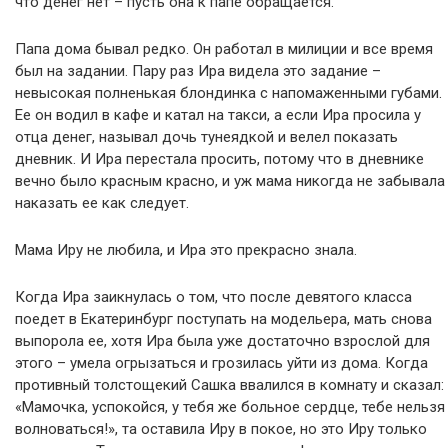
что денег нет – пусть она к папе обращается.
Папа дома бывал редко. Он работал в милиции и все время
был на задании. Пару раз Ира видела это задание –
невысокая полненькая блондинка с напомаженными губами.
Ее он водил в кафе и катал на такси, а если Ира просила у
отца денег, называл дочь тунеядкой и велел показать
дневник. И Ира перестала просить, потому что в дневнике
вечно было красным красно, и уж мама никогда не забывала
наказать ее как следует.
Мама Иру не любила, и Ира это прекрасно знала.
Когда Ира заикнулась о том, что после девятого класса
поедет в Екатеринбург поступать на модельера, мать снова
выпорола ее, хотя Ира была уже достаточно взрослой для
этого – умела огрызаться и грозилась уйти из дома. Когда
противный толстощекий Сашка ввалился в комнату и сказал:
«Мамочка, успокойся, у тебя же больное сердце, тебе нельзя
волноваться!», та оставила Иру в покое, но это Иру только