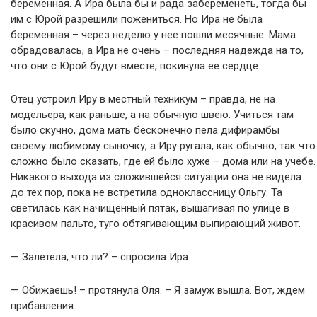
беременная. А Ира была бы и рада забеременеть, тогда бы
им с Юрой разрешили пожениться. Но Ира не была
беременная – через неделю у нее пошли месячные. Мама
обрадовалась, а Ира не очень – последняя надежда на то,
что они с Юрой будут вместе, покинула ее сердце.
Отец устроил Иру в местный техникум – правда, не на
модельера, как раньше, а на обычную швею. Учиться там
было скучно, дома мать бесконечно пела дифирамбы
своему любимому сыночку, а Иру ругала, как обычно, так что
сложно было сказать, где ей было хуже – дома или на учебе.
Никакого выхода из сложившейся ситуации она не видела
до тех пор, пока не встретила одноклассницу Ольгу. Та
светилась как начищенный пятак, вышагивая по улице в
красивом пальто, туго обтягивающим выпирающий живот.
— Залетела, что ли? – спросила Ира.
— Обижаешь! – протянула Оля. – Я замуж вышла. Вот, ждем
прибавления.