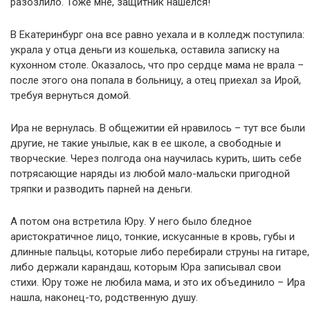
разозлило. Тоже мне, защитник нашелся!
В Екатеринбург она все равно уехала и в колледж поступила:
украла у отца деньги из кошелька, оставила записку на
кухонном столе. Оказалось, что про сердце мама не врала –
после этого она попала в больницу, а отец приехал за Ирой,
требуя вернуться домой.
Ира не вернулась. В общежитии ей нравилось – тут все были
другие, не такие унылые, как в ее школе, а свободные и
творческие. Через полгода она научилась курить, шить себе
потрясающие наряды из любой мало-мальски пригодной
тряпки и разводить парней на деньги.
А потом она встретила Юру. У него было бледное
аристократичное лицо, тонкие, искусанные в кровь, губы и
длинные пальцы, которые либо перебирали струны на гитаре,
либо держали карандаш, которым Юра записывал свои
стихи. Юру тоже не любила мама, и это их объединило – Ира
нашла, наконец-то, родственную душу.