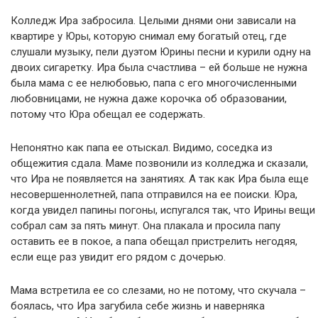
Колледж Ира забросила. Целыми днями они зависали на
квартире у Юры, которую снимал ему богатый отец, где
слушали музыку, пели дуэтом Юрины песни и курили одну на
двоих сигаретку. Ира была счастлива – ей больше не нужна
была мама с ее нелюбовью, папа с его многочисленными
любовницами, не нужна даже корочка об образовании,
потому что Юра обещал ее содержать.
Непонятно как папа ее отыскал. Видимо, соседка из
общежития сдала. Маме позвонили из колледжа и сказали,
что Ира не появляется на занятиях. А так как Ира была еще
несовершеннолетней, папа отправился на ее поиски. Юра,
когда увидел папины погоны, испугался так, что Ирины вещи
собрал сам за пять минут. Она плакала и просила папу
оставить ее в покое, а папа обещал пристрелить негодяя,
если еще раз увидит его рядом с дочерью.
Мама встретила ее со слезами, но не потому, что скучала –
боялась, что Ира загубила себе жизнь и наверняка