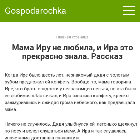
Skip
Gospodarochka
to
content
Главная страница
Мама Иру не любила, и Ира это
прекрасно знала. Рассказ
Когда Ире было шесть лет, незнакомый дядя с золотым
зубом предложил ей конфету. Вообще-то, мама говорила
Ире, что брать сладости у незнакомцев нельзя, но эта была
ее любимая «Ласточка», и Ира схватила конфету, крепко
зажмурившись и ожидая грома небесного, как предвещала
мама.
Ничего не случилось. Дядя улыбнулся ей, легонько щелкнул
по носу и велел слушаться маму. А Ира и так слушалась,
иначе мама доставала скакалку и…