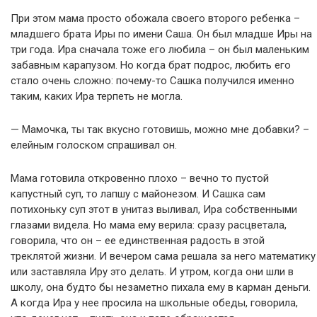
При этом мама просто обожала своего второго ребенка –
младшего брата Иры по имени Саша. Он был младше Иры на
три года. Ира сначала тоже его любила – он был маленьким
забавным карапузом. Но когда брат подрос, любить его
стало очень сложно: почему-то Сашка получился именно
таким, каких Ира терпеть не могла.
— Мамочка, ты так вкусно готовишь, можно мне добавки? –
елейным голоском спрашивал он.
Мама готовила откровенно плохо – вечно то пустой
капустный суп, то лапшу с майонезом. И Сашка сам
потихоньку суп этот в унитаз выливал, Ира собственными
глазами видела. Но мама ему верила: сразу расцветала,
говорила, что он – ее единственная радость в этой
треклятой жизни. И вечером сама решала за него математику
или заставляла Иру это делать. И утром, когда они шли в
школу, она будто бы незаметно пихала ему в карман деньги.
А когда Ира у нее просила на школьные обеды, говорила,