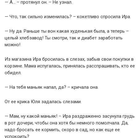
— А… – протянул он. – Не узнал.
— Что, так сильно изменилась? – кокетливо спросила Ира.
— Ну да. Раньше ты вон какая худенькая была, а теперь –
целый хлебзавод! Ты смотри, так и диабет заработать
можно!
Из магазина Ира бросилась в слезах, забыв свои покупки в
корзине. Мама испугалась, принялась расспрашивать, кто ее
обидел.
— На тебя маньяк напал, да? – кричала она.
От ее крика Юля задалась слезами.
— Мам, ну какой маньяк! – Ира раздраженно засунула грудь
в рот дочери, чтобы она хотя бы немного помолчала. Да,
надо бросать ее кормить, скоро в сад, но как еще ее
успокоить?