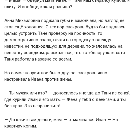
— Мама! — одёрнул мать Иван. — Таня нам стиралку купила. И
плиту. И вообще, какая разница?
Анна Михайловна поджала губы и замолчала, но взгляд её
стал ещё холоднее. С тех пор свекровь будто бы задалась
целью устроить Тане проверку на прочность: то
демонстративно охала, глядя на городскую одежду
невестки, не подходящую для деревни, то жаловалась на
невестку соседкам, рассказывая, что та «белоручка», хотя
Таня работала наравне со всеми.
Но самое неприятное было другое: свекровь явно
настраивала Ивана против жены.
— Ты мужик или кто? — доносилось иногда до Тани из сеней,
где курили Иван и его мать. — Жена у тебя с деньгами, а ты
без прав. Это неправильно!
— Да какие там деньги, мам, — отмахивался Иван. — На
квартиру копим.