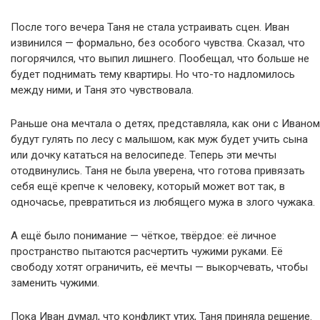
После того вечера Таня не стала устраивать сцен. Иван
извинился — формально, без особого чувства. Сказал, что
погорячился, что выпил лишнего. Пообещал, что больше не
будет поднимать тему квартиры. Но что-то надломилось
между ними, и Таня это чувствовала.
Раньше она мечтала о детях, представляла, как они с Иваном
будут гулять по лесу с малышом, как муж будет учить сына
или дочку кататься на велосипеде. Теперь эти мечты
отодвинулись. Таня не была уверена, что готова привязать
себя ещё крепче к человеку, который может вот так, в
одночасье, превратиться из любящего мужа в злого чужака.
А ещё было понимание — чёткое, твёрдое: её личное
пространство пытаются расчертить чужими руками. Её
свободу хотят ограничить, её мечты — выкорчевать, чтобы
заменить чужими.
Пока Иван думал, что конфликт утих, Таня приняла решение.