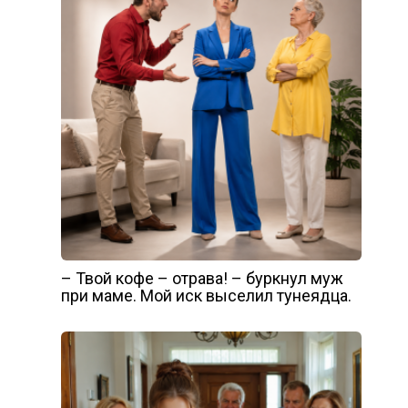
– Твой кофе – отрава! – буркнул муж
при маме. Мой иск выселил тунеядца.