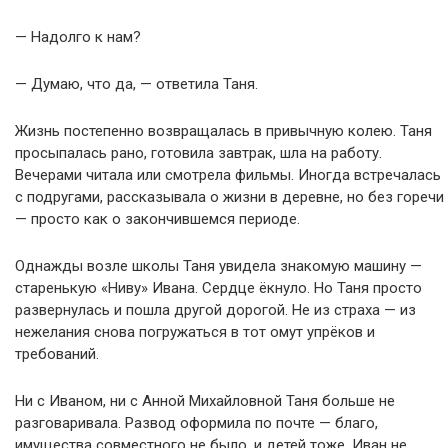
— Надолго к нам?
— Думаю, что да, — ответила Таня.
Жизнь постепенно возвращалась в привычную колею. Таня
просыпалась рано, готовила завтрак, шла на работу.
Вечерами читала или смотрела фильмы. Иногда встречалась
с подругами, рассказывала о жизни в деревне, но без горечи
— просто как о закончившемся периоде.
Однажды возле школы Таня увидела знакомую машину —
старенькую «Ниву» Ивана. Сердце ёкнуло. Но Таня просто
развернулась и пошла другой дорогой. Не из страха — из
нежелания снова погружаться в тот омут упрёков и
требований.
Ни с Иваном, ни с Анной Михайловной Таня больше не
разговаривала. Развод оформила по почте — благо,
имущества совместного не было, и детей тоже. Иван не