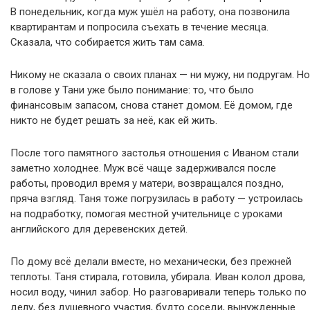
В понедельник, когда муж ушёл на работу, она позвонила
квартирантам и попросила съехать в течение месяца.
Сказала, что собирается жить там сама.
Никому не сказала о своих планах — ни мужу, ни подругам. Но
в голове у Тани уже было понимание: то, что было
финансовым запасом, снова станет домом. Её домом, где
никто не будет решать за неё, как ей жить.
После того памятного застолья отношения с Иваном стали
заметно холоднее. Муж всё чаще задерживался после
работы, проводил время у матери, возвращался поздно,
пряча взгляд. Таня тоже погрузилась в работу — устроилась
на подработку, помогая местной учительнице с уроками
английского для деревенских детей.
По дому всё делали вместе, но механически, без прежней
теплоты. Таня стирала, готовила, убирала. Иван колол дрова,
носил воду, чинил забор. Но разговаривали теперь только по
делу, без душевного участия, будто соседи, вынужденные