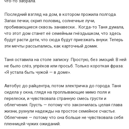
что-то забрала.
Последний взгляд на дом, в котором прожила полгода.
Запах печки, скрип половиц, солнечные лучи,
пробивающиеся сквозь занавески… Когда-то Таня думала,
что этот дом станет её семейным гнёздышком, что здесь
будут расти дети, что сюда будут приезжать внуки. Теперь
эти мечты рассыпались, как карточный домик.
Таня оставила на столе записку. Простую, без эмоций. В ней
не было слёз, упрёков или просьб. Только короткая фраза:
«Я устала быть чужой — в доме».
Автобус до райцентра, потом электричка до города. Таня
сидела у окна, глядя на проплывающие мимо поля и
перелески, и чувствовала странную смесь грусти и
облегчения. Грусть — потому что закончилась целая глава
жизни, рухнули надежды на простое семейное счастье.
Облегчение — потому что она больше не чувствовала себя
пленницей чужих ожиданий.