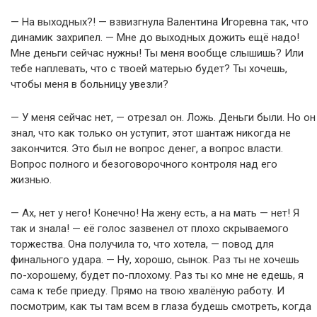
— На выходных?! — взвизгнула Валентина Игоревна так, что
динамик захрипел. — Мне до выходных дожить ещё надо!
Мне деньги сейчас нужны! Ты меня вообще слышишь? Или
тебе наплевать, что с твоей матерью будет? Ты хочешь,
чтобы меня в больницу увезли?
— У меня сейчас нет, — отрезал он. Ложь. Деньги были. Но он
знал, что как только он уступит, этот шантаж никогда не
закончится. Это был не вопрос денег, а вопрос власти.
Вопрос полного и безоговорочного контроля над его
жизнью.
— Ах, нет у него! Конечно! На жену есть, а на мать — нет! Я
так и знала! — её голос зазвенел от плохо скрываемого
торжества. Она получила то, что хотела, — повод для
финального удара. — Ну, хорошо, сынок. Раз ты не хочешь
по-хорошему, будет по-плохому. Раз ты ко мне не едешь, я
сама к тебе приеду. Прямо на твою хвалёную работу. И
посмотрим, как ты там всем в глаза будешь смотреть, когда