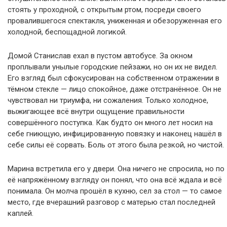
стоять у проходной, с открытым ртом, посреди своего
провалившегося спектакля, униженная и обезоруженная его
холодной, беспощадной логикой.
Домой Станислав ехал в пустом автобусе. За окном
проплывали унылые городские пейзажи, но он их не видел.
Его взгляд был сфокусирован на собственном отражении в
тёмном стекле — лицо спокойное, даже отстранённое. Он не
чувствовал ни триумфа, ни сожаления. Только холодное,
выжигающее всё внутри ощущение правильности
совершённого поступка. Как будто он много лет носил на
себе гниющую, инфицированную повязку и наконец нашёл в
себе силы её сорвать. Боль от этого была резкой, но чистой.
Марина встретила его у двери. Она ничего не спросила, но по
её напряжённому взгляду он понял, что она всё ждала и всё
понимала. Он молча прошёл в кухню, сел за стол — то самое
место, где вчерашний разговор с матерью стал последней
каплей.