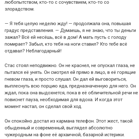
любопытством, кто-то с сочувствием, кто-то со
злорадством.
— Я тебя целую неделю жду! — продолжала она, повышая
градус представления. — Думаешь, я не знаю, что ты деньги
зажал? Всё ей несёшь, всё в дом! А мать пусть с голоду
помирает? Забыл, кто тебя на ноги ставил? Кто тебе всё
отдавал? Неблагодарный!
Стас стоял неподвижно. Он не краснел, не опускал глаза, не
пытался её унять. Он смотрел ей прямо в лицо, в её горящие
гневом глаза, и просто слушал. Он дал ей выговориться,
выплеснуть всю порцию яда, предназначенную для него. Он
ждал, пока она выдохнется, пока в её обличительной речи не
повиснет пауза, необходимая для вдоха. И когда этот
момент настал, он сделал свой ход.
Он спокойно достал из кармана телефон. Этот жест, такой
обыденный и современный, выглядел абсолютно
чужеродным на фоне её архаичной, базарной истерики.