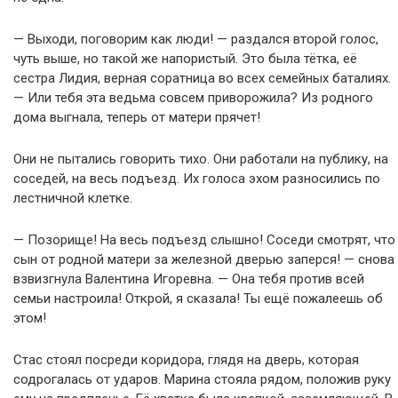
— Выходи, поговорим как люди! — раздался второй голос,
чуть выше, но такой же напористый. Это была тётка, её
сестра Лидия, верная соратница во всех семейных баталиях.
— Или тебя эта ведьма совсем приворожила? Из родного
дома выгнала, теперь от матери прячет!
Они не пытались говорить тихо. Они работали на публику, на
соседей, на весь подъезд. Их голоса эхом разносились по
лестничной клетке.
— Позорище! На весь подъезд слышно! Соседи смотрят, что
сын от родной матери за железной дверью заперся! — снова
взвизгнула Валентина Игоревна. — Она тебя против всей
семьи настроила! Открой, я сказала! Ты ещё пожалеешь об
этом!
Стас стоял посреди коридора, глядя на дверь, которая
содрогалась от ударов. Марина стояла рядом, положив руку