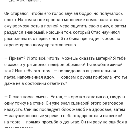
— Да, мам, привет.
Он старался, чтобы его голос звучал бодро, но получалось
плохо. На том конце провода мгновение помолчали, давая
ему возможность в полной мере ощутить свою вину, а затем
раздался знакомый, ноющий тон, который Стас научился
распознавать с первых нот. Это была прелюдия к хорошо
отрепетированному представлению.
— Привет? И это всё, что ты можешь сказать матери? Я тебе
с самого утра звоню, телефон обрываю! Ты вообще живой
там? Или тебя эта твоя… — последовала выразительная
пауза, наполненная ядом, — совсем к рукам прибрала, что ты
даже не в состоянии ответить?
— Я спал после смены. Устал, — коротко ответил он, глядя в
одну точку на стене. Он уже знал сценарий этого разговора
наизусть. Сейчас последует блок жалоб на здоровье, затем
— завуалированные упрёки в неблагодарности, и вишенкой
на торте — прямая просьба о деньгах. Он ни разу не ошибся в