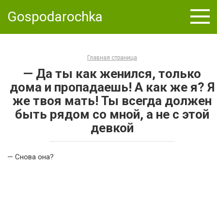
Skip
Gospodarochka
to
content
Главная страница
— Да ты как женился, только
дома и пропадаешь! А как же я? Я
же твоя мать! Ты всегда должен
быть рядом со мной, а не с этой
девкой
— Снова она?