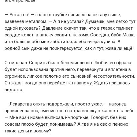
этом прогнозе.
— Устал он! — голос в трубке взвился на октаву выше,
зазвенев металлом. — А я не устала? Думаешь, мне легко тут
одной куковать? Давление скачет так, что в глазах темнеет,
сердце колет, в аптеку сходить некому. Соседка, баба Маша,
и та больше обо мне заботится, хлеба вчера купила. А
родной сын даже не поинтересуется, как я тут, жива ли ещё!
Он молчал. Спорить было бессмысленно. Любая его фраза
будет использована против него, перевёрнута и вплетена в
огромное, липкое полотно его сыновней несостоятельности.
Он ждал, когда она перейдёт к главному. Ждать пришлось
недолго.
— Лекарства опять подорожали, просто ужас, — наконец,
произнесла она, сменив гнев на трагическую жалость к себе.
— Мне врач новые выписал, импортные. Говорит, без них
совсем плохо будет, понимаешь? А где я на свою пенсию
такие деньги возьму?