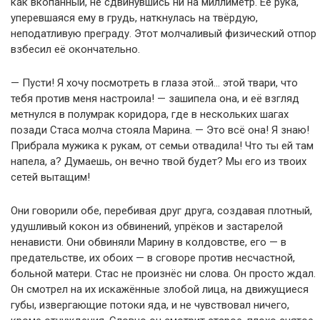
как вкопанный, не сдвинувшись ни на миллиметр. Её рука,
уперевшаяся ему в грудь, наткнулась на твёрдую,
неподатливую преграду. Этот молчаливый физический отпор
взбесил её окончательно.
— Пусти! Я хочу посмотреть в глаза этой… этой твари, что
тебя против меня настроила! — зашипела она, и её взгляд
метнулся в полумрак коридора, где в нескольких шагах
позади Стаса молча стояла Марина. — Это всё она! Я знаю!
Прибрала мужика к рукам, от семьи отвадила! Что ты ей там
напела, а? Думаешь, он вечно твой будет? Мы его из твоих
сетей вытащим!
Они говорили обе, перебивая друг друга, создавая плотный,
удушливый кокон из обвинений, упрёков и застарелой
ненависти. Они обвиняли Марину в колдовстве, его — в
предательстве, их обоих — в сговоре против несчастной,
больной матери. Стас не произнёс ни слова. Он просто ждал.
Он смотрел на их искажённые злобой лица, на движущиеся
губы, извергающие потоки яда, и не чувствовал ничего,