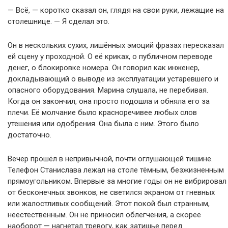
— Всё, — коротко сказал он, глядя на свои руки, лежащие на
столешнице. — Я сделал это.
Он в нескольких сухих, лишённых эмоций фразах пересказал
ей сцену у проходной. О её криках, о публичном переводе
денег, о блокировке номера. Он говорил как инженер,
докладывающий о выводе из эксплуатации устаревшего и
опасного оборудования. Марина слушала, не перебивая.
Когда он закончил, она просто подошла и обняла его за
плечи. Её молчание было красноречивее любых слов
утешения или одобрения. Она была с ним. Этого было
достаточно.
Вечер прошёл в непривычной, почти оглушающей тишине.
Телефон Станислава лежал на столе тёмным, безжизненным
прямоугольником. Впервые за многие годы он не вибрировал
от бесконечных звонков, не светился экраном от гневных
или жалостливых сообщений. Этот покой был странным,
неестественным. Он не приносил облегчения, а скорее
наоборот — нагнетал тревогу, как затишье перед