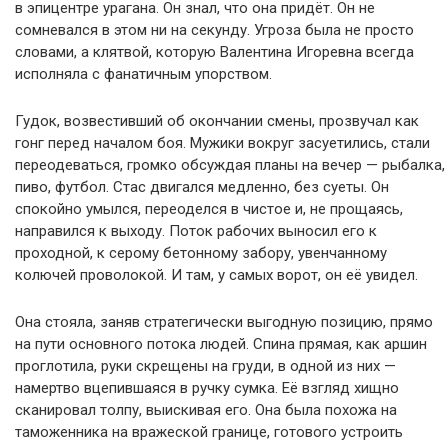
в эпицентре урагана. Он знал, что она придёт. Он не
сомневался в этом ни на секунду. Угроза была не просто
словами, а клятвой, которую Валентина Игоревна всегда
исполняла с фанатичным упорством.
Гудок, возвестивший об окончании смены, прозвучал как
гонг перед началом боя. Мужики вокруг засуетились, стали
переодеваться, громко обсуждая планы на вечер — рыбалка,
пиво, футбол. Стас двигался медленно, без суеты. Он
спокойно умылся, переоделся в чистое и, не прощаясь,
направился к выходу. Поток рабочих выносил его к
проходной, к серому бетонному забору, увенчанному
колючей проволокой. И там, у самых ворот, он её увидел.
Она стояла, заняв стратегически выгодную позицию, прямо
на пути основного потока людей. Спина прямая, как аршин
проглотила, руки скрещены на груди, в одной из них —
намертво вцепившаяся в ручку сумка. Её взгляд хищно
сканировал толпу, выискивая его. Она была похожа на
таможенника на вражеской границе, готового устроить