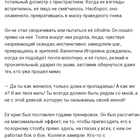
тотальный досмотр с пристрастием. Когда их взгляды
встретились, её лицо не смягчилось. Наоборот, оно
окаменело, превратившись в маску праведного гнева.
Он не стал сворачивать или пытаться её обойти. Он пошёл
прямо на неё. Толпа вокруг них редела, люди, чувствуя
назревающий скандал, инстинктивно замедляли шаг,
превращаясь в зрителей. Валентина Игоревна дождалась,
когда он подойдёт почти вплотную, и её голос, резкий и
пронзительный, ударил по ушам, заставив обернуться даже
тех, кто уже прошёл мимо.
— Да ты как женился, только дома и пропадаешь! А как же
я? Я же твоя мать! Ты всегда должен быть рядом со мной, а
не с этой девкой, которую ты называешь своей женой!
Её крик был поставлен годами тренировок. Он был рассчитан
на максимальный эффект, на то, чтобы пригвоздить его к
позорному столбу прямо здесь, на глазах у всех, с кем он
работал бок о бок. Коллеги замерли. Кто-то с