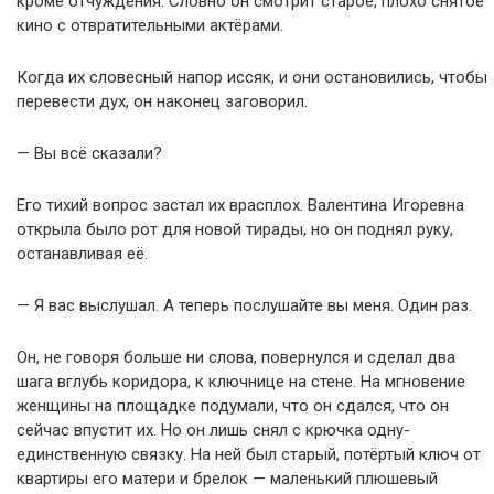
кроме отчуждения. Словно он смотрит старое, плохо снятое
кино с отвратительными актёрами.
Когда их словесный напор иссяк, и они остановились, чтобы
перевести дух, он наконец заговорил.
— Вы всё сказали?
Его тихий вопрос застал их врасплох. Валентина Игоревна
открыла было рот для новой тирады, но он поднял руку,
останавливая её.
— Я вас выслушал. А теперь послушайте вы меня. Один раз.
Он, не говоря больше ни слова, повернулся и сделал два
шага вглубь коридора, к ключнице на стене. На мгновение
женщины на площадке подумали, что он сдался, что он
сейчас впустит их. Но он лишь снял с крючка одну-
единственную связку. На ней был старый, потёртый ключ от
квартиры его матери и брелок — маленький плюшевый