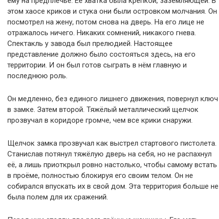
ему на предплечье. Её хватка была крепкой, заземляющей. В
этом хаосе криков и стука они были островком молчания. Он
посмотрел на жену, потом снова на дверь. На его лице не
отражалось ничего. Никаких сомнений, никакого гнева.
Спектакль у завода был прелюдией. Настоящее
представление должно было состояться здесь, на его
территории. И он был готов сыграть в нём главную и
последнюю роль.
Он медленно, без единого лишнего движения, повернул ключ
в замке. Затем второй. Тяжёлый металлический щелчок
прозвучал в коридоре громче, чем все крики снаружи.
Щелчок замка прозвучал как выстрел стартового пистолета.
Станислав потянул тяжёлую дверь на себя, но не распахнул
её, а лишь приоткрыл ровно настолько, чтобы самому встать
в проёме, полностью блокируя его своим телом. Он не
собирался впускать их в свой дом. Эта территория больше не
была полем для их сражений.