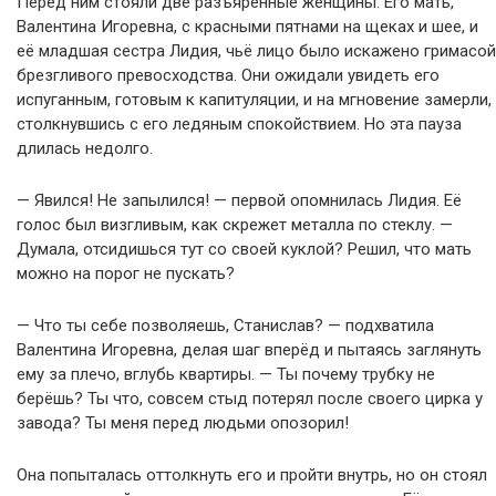
Перед ним стояли две разъярённые женщины. Его мать,
Валентина Игоревна, с красными пятнами на щеках и шее, и
её младшая сестра Лидия, чьё лицо было искажено гримасой
брезгливого превосходства. Они ожидали увидеть его
испуганным, готовым к капитуляции, и на мгновение замерли,
столкнувшись с его ледяным спокойствием. Но эта пауза
длилась недолго.
— Явился! Не запылился! — первой опомнилась Лидия. Её
голос был визгливым, как скрежет металла по стеклу. —
Думала, отсидишься тут со своей куклой? Решил, что мать
можно на порог не пускать?
— Что ты себе позволяешь, Станислав? — подхватила
Валентина Игоревна, делая шаг вперёд и пытаясь заглянуть
ему за плечо, вглубь квартиры. — Ты почему трубку не
берёшь? Ты что, совсем стыд потерял после своего цирка у
завода? Ты меня перед людьми опозорил!
Она попыталась оттолкнуть его и пройти внутрь, но он стоял