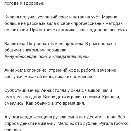
погоде и здоровье.
Кирилл получил условный срок и встал на учёт. Марина
больше не рассказывала о своих прогрессивных методах
воспитания. При встрече отводила глаза, здоровалась сухо.
Валентина Петровна так и не простила. В разговорах с
общими знакомыми называла
Анну
«бессердечной»
и
«предательницей».
Анна жила спокойно. Утренний кофе, работа, вечерние
прогулки. Никакой вины, никаких сомнений.
Субботний вечер. Анна стояла у окна с чашкой чая и
смотрела во двор. Внизу дети играли в снежки. Кричали,
смеялись. Как обычно в это время дня.
А у подъезда женщина ругала сына лет десяти — взял без
спроса деньги на жвачку. Мелочь, сто рублей. Ругала громко,
при всех.