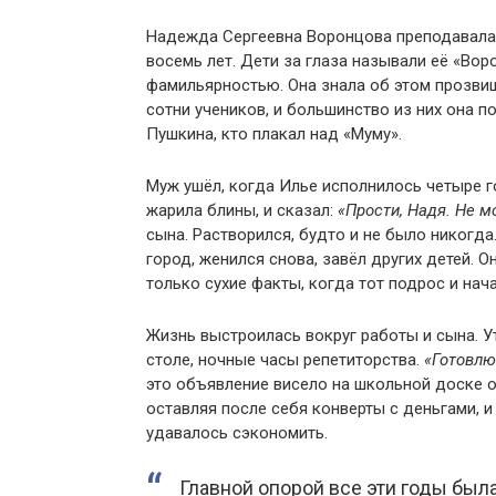
Надежда Сергеевна Воронцова преподавала 
восемь лет. Дети за глаза называли её «Вор
фамильярностью. Она знала об этом прозвищ
сотни учеников, и большинство из них она п
Пушкина, кто плакал над «Муму».
Муж ушёл, когда Илье исполнилось четыре г
жарила блины, и сказал:
«Прости, Надя. Не м
сына. Растворился, будто и не было никогда
город, женился снова, завёл других детей. 
только сухие факты, когда тот подрос и нач
Жизнь выстроилась вокруг работы и сына. Ут
столе, ночные часы репетиторства.
«Готовлю
это объявление висело на школьной доске о
оставляя после себя конверты с деньгами,
удавалось сэкономить.
Главной опорой все эти годы был