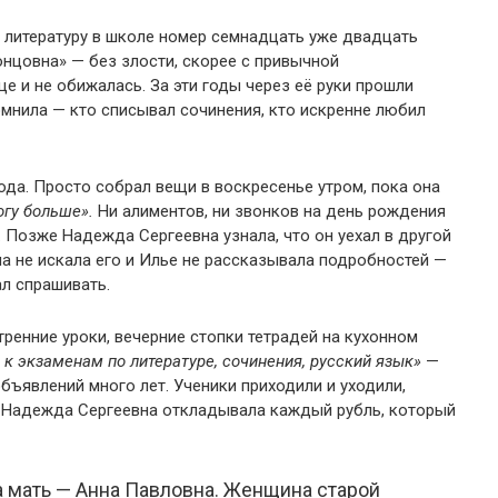
литературу в школе номер семнадцать уже двадцать
онцовна» — без злости, скорее с привычной
е и не обижалась. За эти годы через её руки прошли
омнила — кто списывал сочинения, кто искренне любил
ода. Просто собрал вещи в воскресенье утром, пока она
огу больше».
Ни алиментов, ни звонков на день рождения
. Позже Надежда Сергеевна узнала, что он уехал в другой
Она не искала его и Илье не рассказывала подробностей —
ал спрашивать.
ренние уроки, вечерние стопки тетрадей на кухонном
 к экзаменам по литературе, сочинения, русский язык»
—
бъявлений много лет. Ученики приходили и уходили,
 и Надежда Сергеевна откладывала каждый рубль, который
а мать — Анна Павловна. Женщина старой