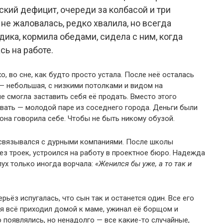
тский дефицит, очереди за колбасой и три
е жаловалась, редко хвалила, но всегда
дика, кормила обедами, сидела с ним, когда
ь на работе.
о, во сне, как будто просто устала. После неё осталась
— небольшая, с низкими потолками и видом на
 смогла заставить себя её продать. Вместо этого
вать — молодой паре из соседнего города. Деньги были
 она говорила себе. Чтобы не быть никому обузой.
е связывался с дурными компаниями. После школы
без троек, устроился на работу в проектное бюро. Надежда
лух только иногда ворчала:
«Женился бы уже, а то так и
рьёз испугалась, что сын так и останется один. Все его
я всё приходил домой к маме, ужинал её борщом и
 появлялись, но ненадолго — все какие-то случайные,