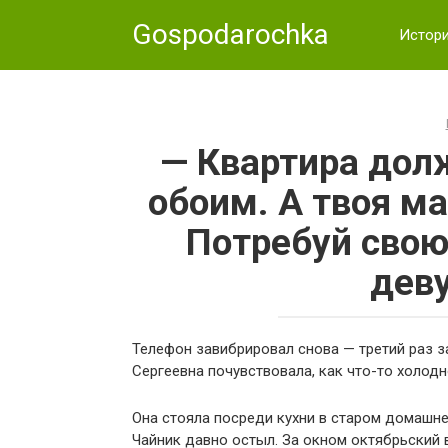
Skip
Gospodarochka
to
Истор
content
— Квартира дол
обоим. А твоя ма
Потребуй свою
дев
Телефон завибрировал снова — третий раз з
Сергеевна почувствовала, как что-то холодн
Она стояла посреди кухни в старом домашне
Чайник давно остыл. За окном октябрьский 