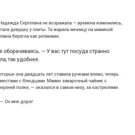
 Надежда Сергеевна не возражала — времена изменились,
стала девушку у плиты. Та жарила яичницу на маминой
евна берегла как реликвию.
е оборачиваясь. — У вас тут посуда странно
а, так удобнее.
торые она двадцать лет ставила ручками влево, теперь
 местами с блюдцами. Мамин заварочный чайник с
верхней полке, — оказался в самом низу, за кастрюлями.
 — Он мне дорог.