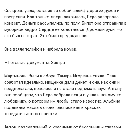
Свекровь ушла, оставив за собой шлейф дорогих духов и
презрения. Как только дверь закрылась, Вера разорвала
конверт. Деньги рассыпались по полу. Билет она отправила в
мусорное ведро. Сердце ее колотилось. Дрожали руки. Но
это был не страх. Это было предвкушение.
Она взяла телефон и набрала номер.
– Готовьте документы. Завтра.
Мартыновы были в сборе. Тамара Игоревна сияла. План
сработал идеально. Нищенке дали денег, и она, как они и
предполагали, повелась и не стала поднимать шум. Антону
они сообщили, что Вера собрала вещи и ушла к какому-то
любовнику, о котором им якобы стало известно. Альбина
подливала масла в огонь, расписывая в красках
«предательство» невестки.
Антон, раздавленный, с красными от бессонницы глазами,