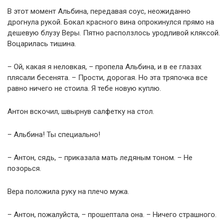
В этот момент Альбина, передавая соус, неожиданно
дрогнула рукой. Бокал красного вина опрокинулся прямо на
дешевую блузу Веры. Пятно расползлось уродливой кляксой.
Воцарилась тишина.
– Ой, какая я неловкая, – пропела Альбина, и в ее глазах
плясали бесенята. – Прости, дорогая. Но эта тряпочка все
равно ничего не стоила. Я тебе новую куплю.
Антон вскочил, швырнув салфетку на стол.
– Альбина! Ты специально!
– Антон, сядь, – приказала мать ледяным тоном. – Не
позорься.
Вера положила руку на плечо мужа.
– Антон, пожалуйста, – прошептала она. – Ничего страшного.