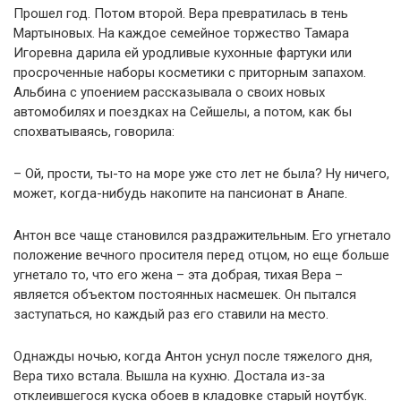
Прошел год. Потом второй. Вера превратилась в тень
Мартыновых. На каждое семейное торжество Тамара
Игоревна дарила ей уродливые кухонные фартуки или
просроченные наборы косметики с приторным запахом.
Альбина с упоением рассказывала о своих новых
автомобилях и поездках на Сейшелы, а потом, как бы
спохватываясь, говорила:
– Ой, прости, ты-то на море уже сто лет не была? Ну ничего,
может, когда-нибудь накопите на пансионат в Анапе.
Антон все чаще становился раздражительным. Его угнетало
положение вечного просителя перед отцом, но еще больше
угнетало то, что его жена – эта добрая, тихая Вера –
является объектом постоянных насмешек. Он пытался
заступаться, но каждый раз его ставили на место.
Однажды ночью, когда Антон уснул после тяжелого дня,
Вера тихо встала. Вышла на кухню. Достала из-за
отклеившегося куска обоев в кладовке старый ноутбук.