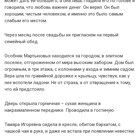
может дать ей большего, а она лишь гладила его по голове и
говорила, что любовь важнее денег. Он верил. Он был
хорошим, чистым человеком, и именно это было самым
слабым его местом.
Через месяц после свадьбы их пригласили на первый
семейный обед.
Особняк Мартыновых находился за городом, в элитном
поселке, отгороженном от мира высоким забором. Дом был
огромным, в три этажа, с колоннами у входа и зимним садом.
Вера шла по гравийной дорожке к крыльцу, чувствуя, как у
нее вспотели ладони. Не от страха, а от отвращения к тому,
что ей предстояло.
Дверь открыла горничная – сухая женщина в
накрахмаленном переднике. Проводила в гостиную.
Тамара Игоревна сидела в кресле, обитом бархатом, с
чашкой чая в руке, и даже не встала при появлении невестки.