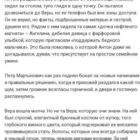
сидел за столом, тупо глядя в одну точку. Он пытался
дозвониться до Веры, но ее телефон был вне зоны доступа.
Он не верил, но факты, подброшенные матерью и сестрой,
душили его. Рядом с ним сидела та самая «дочка нефтяного
магната» – Ангелина, дебелая девица с фарфоровой
улыбкой, которую пригласили «поддержать бедного
мальчика». Это была помолвка, о которой Антон даже не
догадывался, думая, что присутствует на простом семейном
ужине.
Петр Мартынович как раз поднял бокал за «новые начинания
и правильные решения», когда в прихожей раздался какой-то
шум, затем громкие возгласы горничной, и двери в гостиную
распахнулись.
Вера вошла молча. Но не та Вера, которую они знали. На ней
был строгий, элегантный брючный костюм от-кутюр, того
глубокого винного цвета, который подчеркивал ее внезапно
проявившуюся стать. Волосы, которые она всегда собирала
в унылый пучок, теперь лежали мягкими волнами. За ней