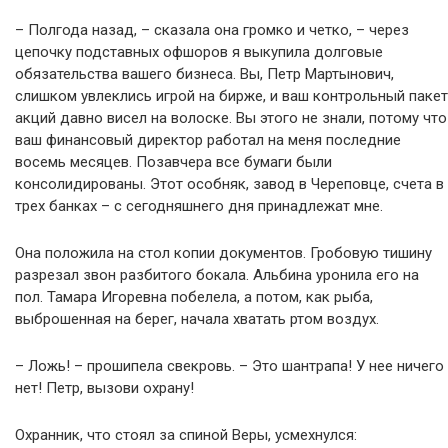
– Полгода назад, – сказала она громко и четко, – через
цепочку подставных офшоров я выкупила долговые
обязательства вашего бизнеса. Вы, Петр Мартынович,
слишком увлеклись игрой на бирже, и ваш контрольный пакет
акций давно висел на волоске. Вы этого не знали, потому что
ваш финансовый директор работал на меня последние
восемь месяцев. Позавчера все бумаги были
консолидированы. Этот особняк, завод в Череповце, счета в
трех банках – с сегодняшнего дня принадлежат мне.
Она положила на стол копии документов. Гробовую тишину
разрезал звон разбитого бокала. Альбина уронила его на
пол. Тамара Игоревна побелела, а потом, как рыба,
выброшенная на берег, начала хватать ртом воздух.
– Ложь! – прошипела свекровь. – Это шантрапа! У нее ничего
нет! Петр, вызови охрану!
Охранник, что стоял за спиной Веры, усмехнулся: