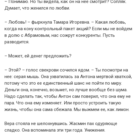
– Понимаю. Но ты видела, как он на нее смотрит? Сопляк.
Думает, что женился по любви.
– Любовь! – фыркнула Тамара Игоревна. – Какая любовь,
когда на кону контрольный пакет акций? Если мы не войдем
в долю с Абрамовым, нас сожрут конкуренты. Пусть
разводится.
– Может, ей денег предложить?
– Этой? – голос свекрови сочился ядом. – Ты посмотри на
нее: серая мышь. Она ухватилась за Антона мертвой хваткой,
потому что это ее единственный шанс не пойти по миру.
Деньги она, конечно, возьмет, но лучше вообще без шума.
Надо сделать так, чтобы Антон сам поверил, что она ему не
пара. Что она ему изменяет. Или просто устроить такую
жизнь, чтобы она сама сбежала. Мы выжмем ее, как лимон.
Вера стояла не шелохнувшись. Жасмин пах одуряюще
сладко. Она вспоминала эти три года. Унижения.