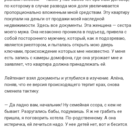
по которому в случае развода моя доля увеличивается
пропорционально вложенным мной средствам. Эту квартиру
покупали на деньги от продажи моей наследной
недвижимости. Здесь все документы. Эта женщина — сестра
моего мужа. Она незаконно проникла в подъезд, привела с
собой постороннего мужчину, который, как я подозреваю,
является риелтором, и пыталась открыть мою дверь
ключами, происхождение которых мне неизвестно. У меня
есть запись с камеры домофона, где она угрожает мне и
заявляет, что квартира должна принадлежать ей.
Лейтенант взял документы и углубился в изучение. Алёна,
поняв, что ее версия происходящего терпит крах, снова
сменила тактику:
— Да ладно вам, начальник! Ну семейная ссора, с кем не
бывает. Разругались бабы, подумаешь. Я ж не грабить ее
пришла, я поговорить хотела. По-родственному. А она
истеричка, ей лечиться надо. У нее детей нет, вот и бесится.