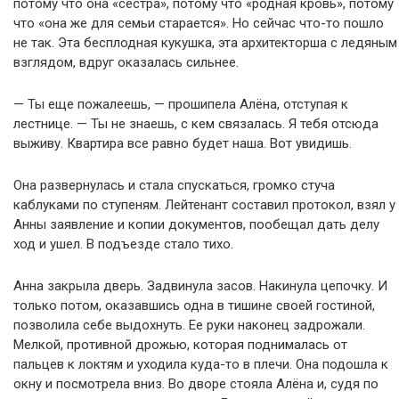
потому что она «сестра», потому что «родная кровь», потому
что «она же для семьи старается». Но сейчас что-то пошло
не так. Эта бесплодная кукушка, эта архитекторша с ледяным
взглядом, вдруг оказалась сильнее.
— Ты еще пожалеешь, — прошипела Алёна, отступая к
лестнице. — Ты не знаешь, с кем связалась. Я тебя отсюда
выживу. Квартира все равно будет наша. Вот увидишь.
Она развернулась и стала спускаться, громко стуча
каблуками по ступеням. Лейтенант составил протокол, взял у
Анны заявление и копии документов, пообещал дать делу
ход и ушел. В подъезде стало тихо.
Анна закрыла дверь. Задвинула засов. Накинула цепочку. И
только потом, оказавшись одна в тишине своей гостиной,
позволила себе выдохнуть. Ее руки наконец задрожали.
Мелкой, противной дрожью, которая поднималась от
пальцев к локтям и уходила куда-то в плечи. Она подошла к
окну и посмотрела вниз. Во дворе стояла Алёна и, судя по