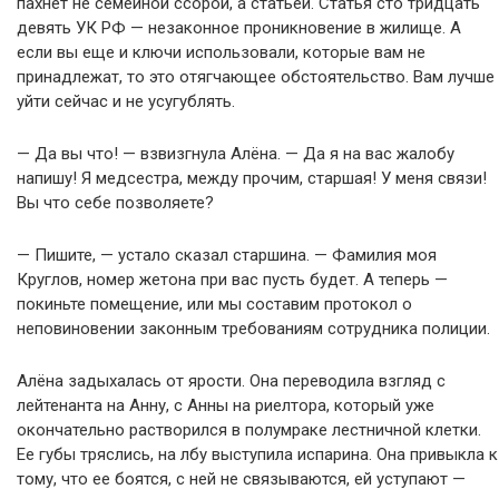
пахнет не семейной ссорой, а статьей. Статья сто тридцать
девять УК РФ — незаконное проникновение в жилище. А
если вы еще и ключи использовали, которые вам не
принадлежат, то это отягчающее обстоятельство. Вам лучше
уйти сейчас и не усугублять.
— Да вы что! — взвизгнула Алёна. — Да я на вас жалобу
напишу! Я медсестра, между прочим, старшая! У меня связи!
Вы что себе позволяете?
— Пишите, — устало сказал старшина. — Фамилия моя
Круглов, номер жетона при вас пусть будет. А теперь —
покиньте помещение, или мы составим протокол о
неповиновении законным требованиям сотрудника полиции.
Алёна задыхалась от ярости. Она переводила взгляд с
лейтенанта на Анну, с Анны на риелтора, который уже
окончательно растворился в полумраке лестничной клетки.
Ее губы тряслись, на лбу выступила испарина. Она привыкла к
тому, что ее боятся, с ней не связываются, ей уступают —