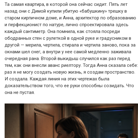
Та самая квартира, в которой она сейчас сидит. Пять лет
назад они с Димой купили убитую «бабушкину» трешку в
старом кирпичном доме, и Анна, архитектор по образованию
и перфекционист по натуре, лично спроектировала здесь
каждый сантиметр. Она помнила, как стояла посреди
ободранных стен с рулеткой в одной руке и градусником в
другой — мерила, чертила, стирала и чертила заново, пока за
окнами шел снег, а внутри у нее самой медленно заживала
очередная рана. Второй выкидыш случился как раз перед
тем, как они внесли аванс риелтору. Тогда Анна сказала себе:
раз я не могу создать новую жизнь, я создам пространство.
И создала. Каждая линия на этих чертежах была
доказательством того, что ее руки способны созидать. Что
она не пустая.