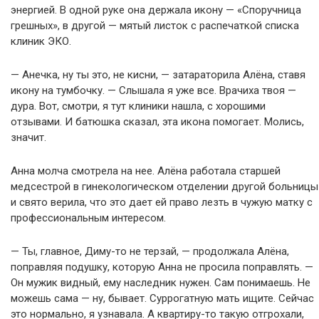
энергией. В одной руке она держала икону — «Споручница
грешных», в другой — мятый листок с распечаткой списка
клиник ЭКО.
— Анечка, ну ты это, не кисни, — затараторила Алёна, ставя
икону на тумбочку. — Слышала я уже все. Врачиха твоя —
дура. Вот, смотри, я тут клиники нашла, с хорошими
отзывами. И батюшка сказал, эта икона помогает. Молись,
значит.
Анна молча смотрела на нее. Алёна работала старшей
медсестрой в гинекологическом отделении другой больницы
и свято верила, что это дает ей право лезть в чужую матку с
профессиональным интересом.
— Ты, главное, Диму-то не терзай, — продолжала Алёна,
поправляя подушку, которую Анна не просила поправлять. —
Он мужик видный, ему наследник нужен. Сам понимаешь. Не
можешь сама — ну, бывает. Суррогатную мать ищите. Сейчас
это нормально, я узнавала. А квартиру-то такую отгрохали,