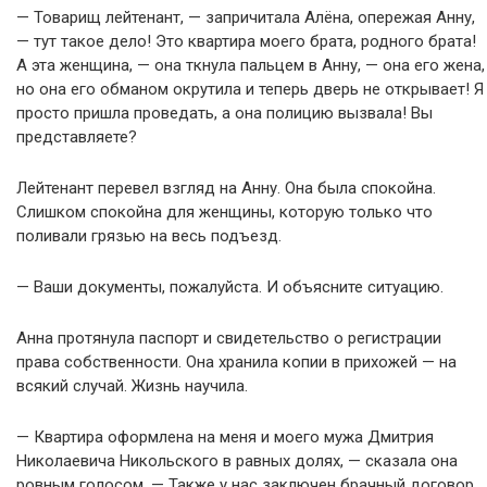
— Товарищ лейтенант, — запричитала Алёна, опережая Анну,
— тут такое дело! Это квартира моего брата, родного брата!
А эта женщина, — она ткнула пальцем в Анну, — она его жена,
но она его обманом окрутила и теперь дверь не открывает! Я
просто пришла проведать, а она полицию вызвала! Вы
представляете?
Лейтенант перевел взгляд на Анну. Она была спокойна.
Слишком спокойна для женщины, которую только что
поливали грязью на весь подъезд.
— Ваши документы, пожалуйста. И объясните ситуацию.
Анна протянула паспорт и свидетельство о регистрации
права собственности. Она хранила копии в прихожей — на
всякий случай. Жизнь научила.
— Квартира оформлена на меня и моего мужа Дмитрия
Николаевича Никольского в равных долях, — сказала она
ровным голосом. — Также у нас заключен брачный договор,