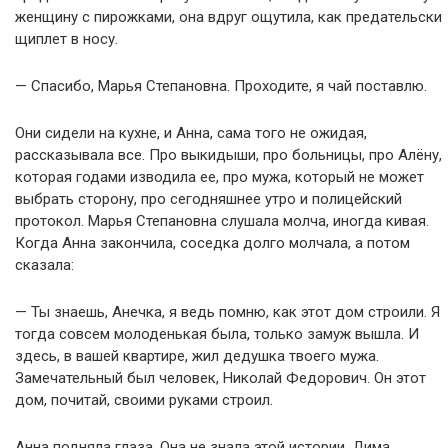
женщину с пирожками, она вдруг ощутила, как предательски
щиплет в носу.
— Спасибо, Марья Степановна. Проходите, я чай поставлю.
Они сидели на кухне, и Анна, сама того не ожидая,
рассказывала все. Про выкидыши, про больницы, про Алёну,
которая годами изводила ее, про мужа, который не может
выбрать сторону, про сегодняшнее утро и полицейский
протокол. Марья Степановна слушала молча, иногда кивая.
Когда Анна закончила, соседка долго молчала, а потом
сказала:
— Ты знаешь, Анечка, я ведь помню, как этот дом строили. Я
тогда совсем молоденькая была, только замуж вышла. И
здесь, в вашей квартире, жил дедушка твоего мужа.
Замечательный был человек, Николай Федорович. Он этот
дом, почитай, своими руками строил.
Анна подняла глаза. Она не знала этой истории. Дима