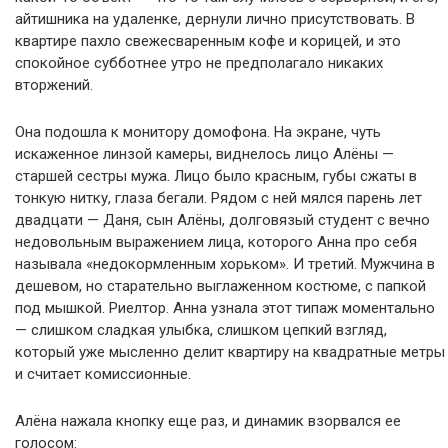
айтишника на удаленке, дернули лично присутствовать. В
квартире пахло свежесваренным кофе и корицей, и это
спокойное субботнее утро не предполагало никаких
вторжений.
Она подошла к монитору домофона. На экране, чуть
искаженное линзой камеры, виднелось лицо Алёны —
старшей сестры мужа. Лицо было красным, губы сжаты в
тонкую нитку, глаза бегали. Рядом с ней мялся парень лет
двадцати — Даня, сын Алёны, долговязый студент с вечно
недовольным выражением лица, которого Анна про себя
называла «недокормленным хорьком». И третий. Мужчина в
дешевом, но старательно выглаженном костюме, с папкой
под мышкой. Риелтор. Анна узнала этот типаж моментально
— слишком сладкая улыбка, слишком цепкий взгляд,
который уже мысленно делит квартиру на квадратные метры
и считает комиссионные.
Алёна нажала кнопку еще раз, и динамик взорвался ее
голосом: