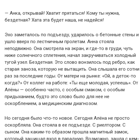
— Анка, открывай! Хватит прятаться! Кому ты нужна,
бездетная? Хата эта будет наша, не надейся!
Эхо заметалось по подъезду, ударилось о бетонные стены и
ушло вверх по лестничным пролетам. Анна стояла
неподвижно. Она смотрела на экран, и где-то в груди, чуть
ниже солнечного сплетения, начал закручиваться холодный
тугой узел. Бездетная. Это слово вонзилось под ребро, как
старая заноза, которую не вытащить. Она слышала его сотни
раз за последние годы. От матери на рынке: «Ой, а деток-то
когда?» От коллег на работе: «Ты еще молодая, успеешь». От
Алёны — особенно часто, с особым смаком, с особым
придыханием, будто это слово было для нее не
оскорблением, а медицинским диагнозом.
Но сегодня было что-то новое. Сегодня Алёна не просто
оскорбляла. Она стояла в ее подъезде. С риелтором. С
сыном. Она каким-то образом прошла магнитный замок,
который защищал вход в парадную. Возможно, зашла с кем-