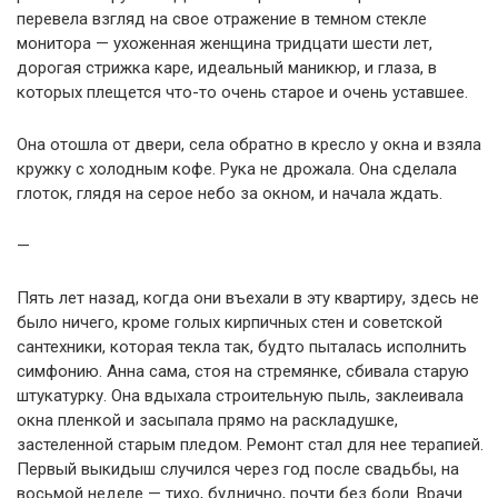
перевела взгляд на свое отражение в темном стекле
монитора — ухоженная женщина тридцати шести лет,
дорогая стрижка каре, идеальный маникюр, и глаза, в
которых плещется что-то очень старое и очень уставшее.
Она отошла от двери, села обратно в кресло у окна и взяла
кружку с холодным кофе. Рука не дрожала. Она сделала
глоток, глядя на серое небо за окном, и начала ждать.
—
Пять лет назад, когда они въехали в эту квартиру, здесь не
было ничего, кроме голых кирпичных стен и советской
сантехники, которая текла так, будто пыталась исполнить
симфонию. Анна сама, стоя на стремянке, сбивала старую
штукатурку. Она вдыхала строительную пыль, заклеивала
окна пленкой и засыпала прямо на раскладушке,
застеленной старым пледом. Ремонт стал для нее терапией.
Первый выкидыш случился через год после свадьбы, на
восьмой неделе — тихо, буднично, почти без боли. Врачи