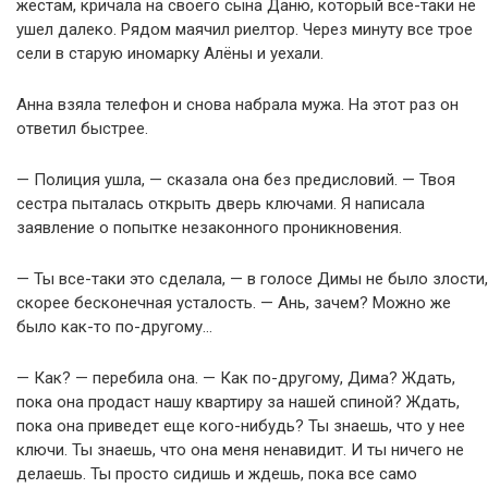
жестам, кричала на своего сына Даню, который все-таки не
ушел далеко. Рядом маячил риелтор. Через минуту все трое
сели в старую иномарку Алёны и уехали.
Анна взяла телефон и снова набрала мужа. На этот раз он
ответил быстрее.
— Полиция ушла, — сказала она без предисловий. — Твоя
сестра пыталась открыть дверь ключами. Я написала
заявление о попытке незаконного проникновения.
— Ты все-таки это сделала, — в голосе Димы не было злости,
скорее бесконечная усталость. — Ань, зачем? Можно же
было как-то по-другому…
— Как? — перебила она. — Как по-другому, Дима? Ждать,
пока она продаст нашу квартиру за нашей спиной? Ждать,
пока она приведет еще кого-нибудь? Ты знаешь, что у нее
ключи. Ты знаешь, что она меня ненавидит. И ты ничего не
делаешь. Ты просто сидишь и ждешь, пока все само