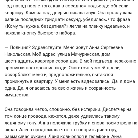
год назад после того, как в соседнем подъезде обнесли
квартиру. Камера над дверью писала звук. Она прослушала
запись последних тридцати секунд, убедилась, что фраза
«Кому ты нужна, бездетная?» легла на пленку идеально, и
нажала кнопку быстрого набора.
— Полиция? Здравствуйте. Меня зовут Анна Сергеевна
Никольская. Мой адрес: улица Мичуринская, дом
шестнадцать, квартира сорок два. В мой подъезд незаконно
проникли посторонние люди. Они стоят у моей двери,
оскорбляют меня и, предположительно, пытаются
проникнуть в квартиру. У меня есть видеозапись. Да, я дома
одна. Да, я опасаюсь за свою жизнь и сохранность
имущества.
Она говорила четко, спокойно, без истерики. Диспетчер на
том конце провода, кажется, даже удивилась такому
ледяному тону. Анна положила трубку и снова посмотрела на
экран. Алёна продолжала что-то говорить риелтору,
размахивая руками. Даня ковырялся в телефоне. Анна