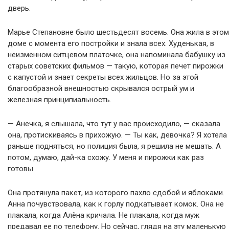
дверь.
Марье Степановне было шестьдесят восемь. Она жила в этом
доме с момента его постройки и знала всех. Худенькая, в
неизменном ситцевом платочке, она напоминала бабушку из
старых советских фильмов — такую, которая печет пирожки
с капустой и знает секреты всех жильцов. Но за этой
благообразной внешностью скрывался острый ум и
железная принципиальность.
— Анечка, я слышала, что тут у вас происходило, — сказала
она, протискиваясь в прихожую. — Ты как, девочка? Я хотела
раньше подняться, но полиция была, я решила не мешать. А
потом, думаю, дай-ка схожу. У меня и пирожки как раз
готовы.
Она протянула пакет, из которого пахло сдобой и яблоками.
Анна почувствовала, как к горлу подкатывает комок. Она не
плакала, когда Алёна кричала. Не плакала, когда муж
предавал ее по телефону. Но сейчас, глядя на эту маленькую