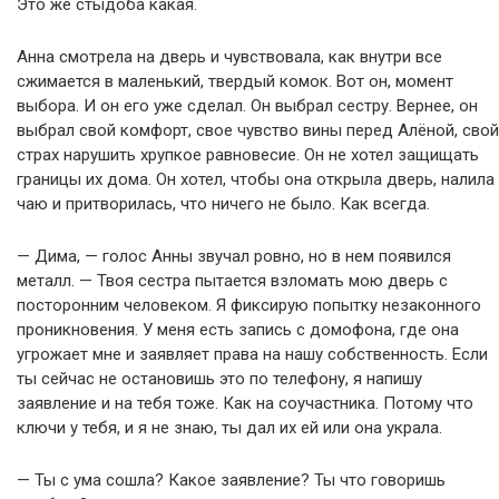
Это же стыдоба какая.
Анна смотрела на дверь и чувствовала, как внутри все
сжимается в маленький, твердый комок. Вот он, момент
выбора. И он его уже сделал. Он выбрал сестру. Вернее, он
выбрал свой комфорт, свое чувство вины перед Алёной, свой
страх нарушить хрупкое равновесие. Он не хотел защищать
границы их дома. Он хотел, чтобы она открыла дверь, налила
чаю и притворилась, что ничего не было. Как всегда.
— Дима, — голос Анны звучал ровно, но в нем появился
металл. — Твоя сестра пытается взломать мою дверь с
посторонним человеком. Я фиксирую попытку незаконного
проникновения. У меня есть запись с домофона, где она
угрожает мне и заявляет права на нашу собственность. Если
ты сейчас не остановишь это по телефону, я напишу
заявление и на тебя тоже. Как на соучастника. Потому что
ключи у тебя, и я не знаю, ты дал их ей или она украла.
— Ты с ума сошла? Какое заявление? Ты что говоришь