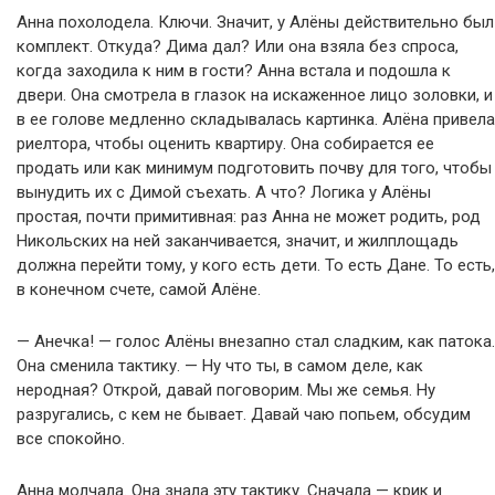
Анна похолодела. Ключи. Значит, у Алёны действительно был
комплект. Откуда? Дима дал? Или она взяла без спроса,
когда заходила к ним в гости? Анна встала и подошла к
двери. Она смотрела в глазок на искаженное лицо золовки, и
в ее голове медленно складывалась картинка. Алёна привела
риелтора, чтобы оценить квартиру. Она собирается ее
продать или как минимум подготовить почву для того, чтобы
вынудить их с Димой съехать. А что? Логика у Алёны
простая, почти примитивная: раз Анна не может родить, род
Никольских на ней заканчивается, значит, и жилплощадь
должна перейти тому, у кого есть дети. То есть Дане. То есть,
в конечном счете, самой Алёне.
— Анечка! — голос Алёны внезапно стал сладким, как патока.
Она сменила тактику. — Ну что ты, в самом деле, как
неродная? Открой, давай поговорим. Мы же семья. Ну
разругались, с кем не бывает. Давай чаю попьем, обсудим
все спокойно.
Анна молчала. Она знала эту тактику. Сначала — крик и