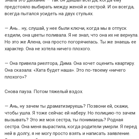
знала это дыхание — так он дышал всегда, когда ему
предстояло выбирать между женой и сестрой. И он всегда,
всегда пытался усидеть на двух стульях.
— Ань… ну, слушай, у нее были ключи, когда мы в отпуск
ездили, она цветы поливала. Я не знал, что она их не вернула.
Но это же Алена, она просто погорячилась. Ты же знаешь ее
характер. Она не хотела ничего плохого.
— Она привела риелтора, Дима. Она хочет оценить квартиру.
Она сказала: «Хата будет наша». Это по-твоему «ничего
плохого»?
Снова пауза. Потом тяжелый вздох.
— Ань, ну зачем ты драматизируешь? Позвони ей, скажи,
чтобы ушла. Я тоже сейчас ей наберу. Но полицию-то зачем
вызывать? Это же моя сестра, ты понимаешь? Родная
сестра. Она меня вырастила, когда родители умерли. Я перед
ней в долгу, я не могу просто взять и написать заявление.