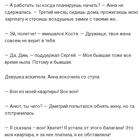
— А работать ты когда планируешь начать? — Анна не
сдержалась. — Третий месяц сидишь дома, прожигаешь мою
зарплату и строишь воздушные замки с такими же…
— Эй, полегче! — вмешался Костя. — Дружище, твоя жена
совсем не верит в тебя.
— Да, Дим, — поддержал Сергей. — Моя бывшая тоже все
время ныла. Потому и бывшая.
Девушка вскипела. Анна вскочила со стула.
— Вон из моей квартиры! Все вон!
— Анют, ты чего? — Дмитрий попытался обнять жену, но та
отстранилась.
— Я сказала – вон! Хватит! Я устала от этого балагана! Это
моя квартира, я за нее платила, я ее обставляла!