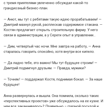
с тремя приятелями увлеченно обсуждал какой-то
грандиозный бизнес-план.
— Анют, мы тут с ребятами такую идею прорабатываем! —
Дмитрий махнул рукой, расплескав содержимое стакана. —
Костян предлагает открыть строительную фирму. У него
связи в администрации, а у Сереги опыт в управлении…
— Дим, четвертый час ночи. Мне завтра на работу, — Анна
старалась говорить спокойно, хотя внутри все кипело.
— Да ладно тебе, это важно! Мы тут будущее строим! —
Дмитрий подмигнул друзьям. — Правда, мужики?
— Точняк! — поддержал Костя, поднимая бокал. — За наше
будущее!
Анна развернулась и вышла. Она помнила, сколько таких
«перспективных проектов» уже обсуждалось на ее кухне. И
чем все заканчивалось? Правильно – грязной посудой и