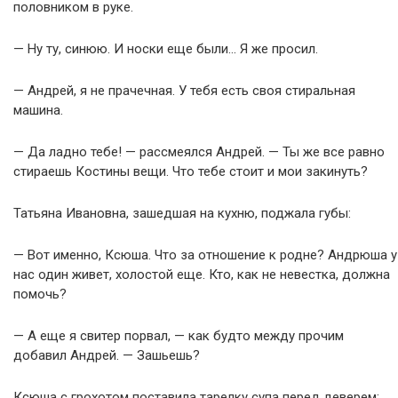
половником в руке.
— Ну ту, синюю. И носки еще были… Я же просил.
— Андрей, я не прачечная. У тебя есть своя стиральная
машина.
— Да ладно тебе! — рассмеялся Андрей. — Ты же все равно
стираешь Костины вещи. Что тебе стоит и мои закинуть?
Татьяна Ивановна, зашедшая на кухню, поджала губы:
— Вот именно, Ксюша. Что за отношение к родне? Андрюша у
нас один живет, холостой еще. Кто, как не невестка, должна
помочь?
— А еще я свитер порвал, — как будто между прочим
добавил Андрей. — Зашьешь?
Ксюша с грохотом поставила тарелку супа перед деверем: