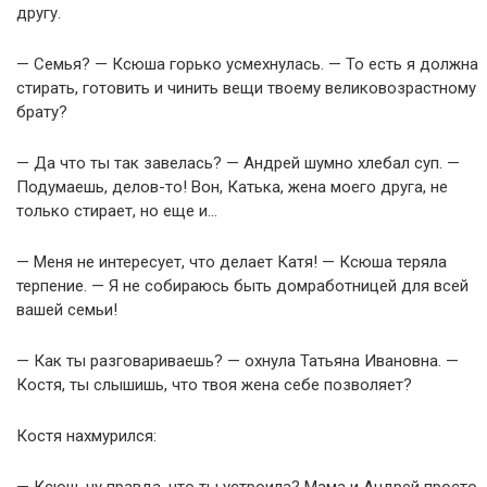
другу.
— Семья? — Ксюша горько усмехнулась. — То есть я должна
стирать, готовить и чинить вещи твоему великовозрастному
брату?
— Да что ты так завелась? — Андрей шумно хлебал суп. —
Подумаешь, делов-то! Вон, Катька, жена моего друга, не
только стирает, но еще и…
— Меня не интересует, что делает Катя! — Ксюша теряла
терпение. — Я не собираюсь быть домработницей для всей
вашей семьи!
— Как ты разговариваешь? — охнула Татьяна Ивановна. —
Костя, ты слышишь, что твоя жена себе позволяет?
Костя нахмурился:
— Ксюш, ну правда, что ты устроила? Мама и Андрей просто