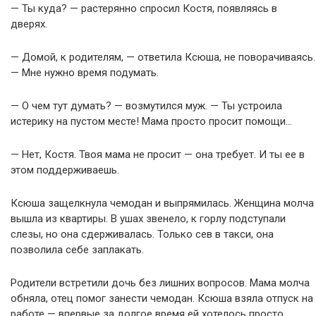
— Ты куда? — растерянно спросил Костя, появляясь в
дверях.
— Домой, к родителям, — ответила Ксюша, не поворачиваясь.
— Мне нужно время подумать.
— О чем тут думать? — возмутился муж. — Ты устроила
истерику на пустом месте! Мама просто просит помощи…
— Нет, Костя. Твоя мама не просит — она требует. И ты ее в
этом поддерживаешь.
Ксюша защелкнула чемодан и выпрямилась. Женщина молча
вышла из квартиры. В ушах звенело, к горлу подступали
слезы, но она сдерживалась. Только сев в такси, она
позволила себе заплакать.
Родители встретили дочь без лишних вопросов. Мама молча
обняла, отец помог занести чемодан. Ксюша взяла отпуск на
работе — впервые за долгое время ей хотелось просто