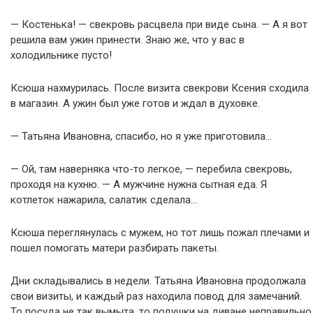
— Костенька! — свекровь расцвела при виде сына. — А я вот
решила вам ужин принести. Знаю же, что у вас в
холодильнике пусто!
Ксюша нахмурилась. После визита свекрови Ксения сходила
в магазин. А ужин был уже готов и ждал в духовке.
— Татьяна Ивановна, спасибо, но я уже приготовила…
— Ой, там наверняка что-то легкое, — перебила свекровь,
проходя на кухню. — А мужчине нужна сытная еда. Я
котлеток нажарила, салатик сделала…
Ксюша переглянулась с мужем, но тот лишь пожал плечами и
пошел помогать матери разбирать пакеты.
Дни складывались в недели. Татьяна Ивановна продолжала
свои визиты, и каждый раз находила повод для замечаний.
То посуда не так вымыта, то подушки на диване неправильно