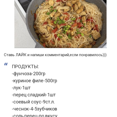
Ставь ЛАЙК и напиши комментарий,если понравилось)))
ПРОДУКТЫ:
-фунчоза-200гр
-куриное филе-500гр
-лук-1шт
-перец сладкий-1шт
-соевый соус-9ст.л.
-чеснок-4-5зубчиков
-соль,перец-по вкусу