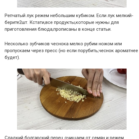
Репчатый лук режем небольшим кубиком. Если лук мелкий-
берите2шт. Кстати,все продукты,которые нужны для
приготовления блюда,прописаны в конце статьи.
Несколько зубчиков чеснока мелко рубим ножом или
пропускаем через пресс (но если порубить,чеснок ароматнее
будет).
Сладкий болгарский перец очищаем от семян и режем