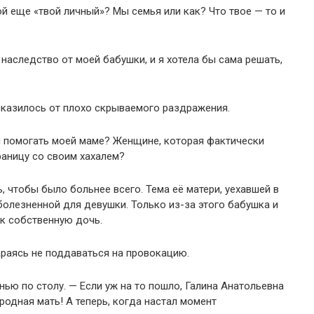
ой еще «твой личный»? Мы семья или как? Что твое — то и
 наследство от моей бабушки, и я хотела бы сама решать,
сказилось от плохо скрываемого раздражения.
я помогать моей маме? Женщине, которая фактически
границу со своим хахалем?
ь, чтобы было больнее всего. Тема её матери, уехавшей в
болезненной для девушки. Только из-за этого бабушка и
ак собственную дочь.
араясь не поддаваться на провокацию.
нью по столу. — Если уж на то пошло, Галина Анатольевна
родная мать! А теперь, когда настал момент