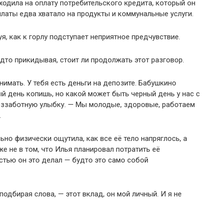
одила на оплату потребительского кредита, который он
платы едва хватало на продукты и коммунальные услуги.
я, как к горлу подступает неприятное предчувствие.
дто прикидывая, стоит ли продолжать этот разговор.
нимать. У тебя есть деньги на депозите. Бабушкино
ый день копишь, но какой может быть черный день у нас с
еззаботную улыбку. — Мы молодые, здоровые, работаем
.
ьно физически ощутила, как все её тело напряглось, а
е не в том, что Илья планировал потратить её
остью он это делал — будто это само собой
одбирая слова, — этот вклад, он мой личный. И я не
.