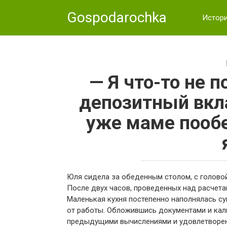
Skip
Gospodarochka
to
Истор
content
— Я что-то не п
депозитный вкл
уже маме пообе
Юля сидела за обеденным столом, с головой
После двух часов, проведенных над расчетам
Маленькая кухня постепенно наполнялась су
от работы. Обложившись документами и кал
предыдущими вычислениями и удовлетворенн