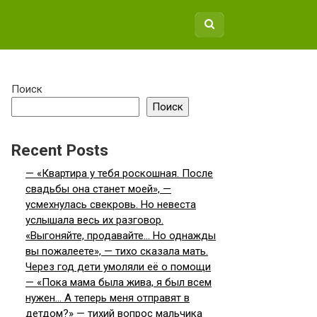
Поиск
Поиск
Recent Posts
— «Квартира у тебя роскошная. После
свадьбы она станет моей», —
усмехнулась свекровь. Но невеста
услышала весь их разговор.
«Выгоняйте, продавайте… Но однажды
вы пожалеете», — тихо сказала мать.
Через год дети умоляли её о помощи
— «Пока мама была жива, я был всем
нужен… А теперь меня отправят в
детдом?» — тихий вопрос мальчика