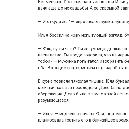
Ежемесячно бóльшая часть зарплаты Ильи ух
взял еще до их свадьбы. А ее скромной зар
— И откуда же? — спросила девушка, чувству
Илья бросил на жену испытующий взгляд, бу
— Юль, ну ты чего? Ты же умница, должна по
наследство. Ты вроде говорила, что на черн
тобой? — Мужчина попытался изобразить б
оба. В конце концов, можем еще заработать
В кухне повисла тяжелая тишина. Юля буквал
кончики пальцев похолодели. Дело было даж
сбережения. Дело было в том, с какой легк
разумеющееся.
— Илья, — медленно начала Юля, тщательно п
планировала тратить его в ближайшее время