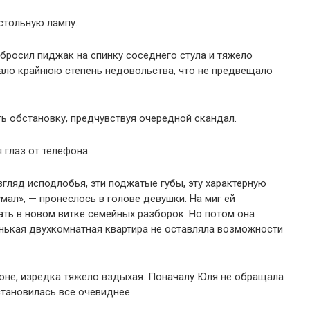
стольную лампу.
бросил пиджак на спинку соседнего стула и тяжело
жало крайнюю степень недовольства, что не предвещало
ь обстановку, предчувствуя очередной скандал.
 глаз от телефона.
згляд исподлобья, эти поджатые губы, эту характерную
мал», — пронеслось в голове девушки. На миг ей
вать в новом витке семейных разборок. Но потом она
енькая двухкомнатная квартира не оставляла возможности
фоне, изредка тяжело вздыхая. Поначалу Юля не обращала
становилась все очевиднее.