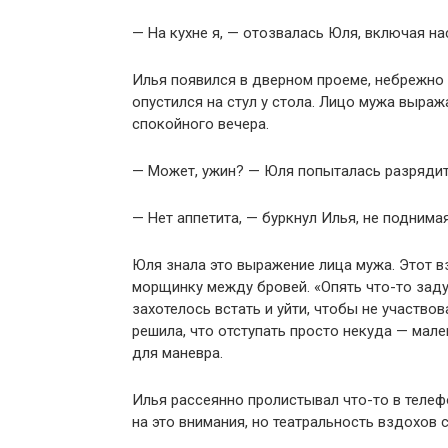
— На кухне я, — отозвалась Юля, включая на
Илья появился в дверном проеме, небрежно 
опустился на стул у стола. Лицо мужа выра
спокойного вечера.
— Может, ужин? — Юля попыталась разрядит
— Нет аппетита, — буркнул Илья, не поднимая
Юля знала это выражение лица мужа. Этот в
морщинку между бровей. «Опять что-то заду
захотелось встать и уйти, чтобы не участво
решила, что отступать просто некуда — мал
для маневра.
Илья рассеянно пролистывал что-то в теле
на это внимания, но театральность вздохов 