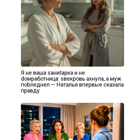
Я не ваша sаниtарка и не
dомработница: sвекровь ахнула, а муж
поbледнел — Наталья впервые сказала
правду