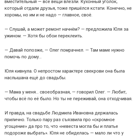
вместительный — все вещи влезли. Кухонный уголок,
который отдали друзья, тоже пришёлся кстати. Конечно, не
хоромы, но им и не надо — главное, своё.
— Слушай, а может ремонт начнём? — предложила Юля за
ужином. — Хотя бы обои переклеить.
— Давай попозже, — Олег помрачнел. — Там маме нужно
помочь по дому…
Юля кивнула. О непростом характере свекрови она была
наслышана ещё до свадьбы.
— Мама у меня… своеобразная, — говорил Олег. — Любит,
чтобы всё по её было. Но ты не переживай, она отходчивая.
И правда, на свадьбе Людмила Ивановна держалась
прилично. Только пару раз съязвила про «скромное
угощение» да про то, что «невеста могла бы и платье
подороже выбрать». Юля не обиделась — мало ли что у