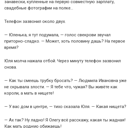
занавески, купленные на первую совместную зарплату,
свадебные фотографии на полке…
Телефон зазвонил около двух.
— Юленька, я тут подумала, — голос свекрови звучал
приторно-сладко. — Может, хоть половину дашь? На первое
время?
Юля молча нажала отбой. Через минуту телефон зазвонил
снова.
— Как ты смеешь трубку бросать? — Людмила Ивановна уже
не скрывала злости. — Я тебе что, чужая? Вы живёте как
короли, а мать в нищете!
— У вас дом в центре, — тихо сказала Юля. — Какая нищета?
— Ах так? Ну ладно! Я Олегу всё расскажу, какая ты жадная!
Как мать родную обижаешь!