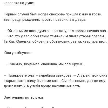
человека на душе.
Первый случай был, когда свекровь пришла к ним в гости.
Без предупреждения, просто позвонила в дверь.
— Ой, а я мимо шла, думаю — загляну, — с порога начала она.
— Что это у вас обои такие тёмные? И плита старая совсем.
Ты бы, Юленька, обновила обстановку, раз уж квартира твоя.
Юля улыбнулась:
— Конечно, Людмила Ивановна, мы планируем…
— Планируете они, — перебила свекровь. — А у меня вон окна
старые, сантехнику бы поменять… Сын бы помог, да где ему
денег взять? А у тебя вроде накопления есть.
Олег нервно потёр руки: