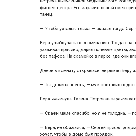
встреча выпускников медицинского колледж
фитнес-центра. Его заразительный смех прив
танец.
— У тебя усталые глаза, — сказал тогда Серг
Вера улыбнулась воспоминанию. Тогда она по
ухаживал красиво, дарил полевые цветы, зв
без пафоса. На скамейке в парке, где они в
Дверь в комнату открылась, вырывая Веру и
— Ты должна поесть, — муж поставил поднос
Вера хмыкнула. Галина Петровна переживает н
— Скажи маме спасибо, но я не голодна, — п
— Вера, не обижайся, — Сергей присел рядом
хочет, чтобы в доме был порядок.