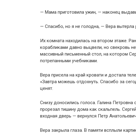
— Мама приготовила ужин, — наконец выдави
— Спасибо, но я не голодна, — Вера вытерла 
Их комната находилась на втором этаже. Ра
корабликами давно выцвели, но свекровь не
массивный письменный стол, на котором Сер
потрепанными учебниками.
Вера присела на край кровати и достала те
«Завтра можешь отдохнуть. Спасибо за сегод
ценят.
Снизу доносились голоса. Галина Петровна 
прорезал тишину дома как скальпель. Сергей
входная дверь — вернулся Петр Анатольевич
Вера закрыла глаза. В памяти всплыли карти