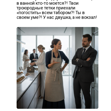
в ванной кто-то моется?! Твои
троюродные тетки приехали
«погостить» всем табором?! Ты в
своем уме?! У нас двушка, а не вокзал!