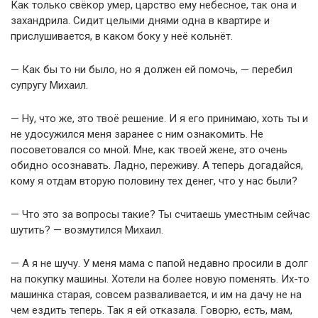
Как только свёкор умер, царство ему небесное, так она и
захандрила. Сидит целыми днями одна в квартире и
прислушивается, в каком боку у неё кольнёт.
— Как бы то ни было, но я должен ей помочь, — перебил
супругу Михаил.
— Ну, что же, это твоё решение. И я его принимаю, хоть ты и
не удосужился меня заранее с ним ознакомить. Не
посоветовался со мной. Мне, как твоей жене, это очень
обидно осознавать. Ладно, переживу. А теперь догадайся,
кому я отдам вторую половину тех денег, что у нас были?
— Что это за вопросы такие? Ты считаешь уместным сейчас
шутить? — возмутился Михаил.
— А я не шучу. У меня мама с папой недавно просили в долг
на покупку машины. Хотели на более новую поменять. Их-то
машинка старая, совсем разваливается, и им на дачу не на
чем ездить теперь. Так я ей отказала. Говорю, есть, мам,