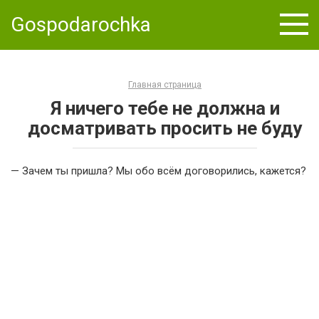
Skip
Gospodarochka
to
content
Главная страница
Я ничего тебе не должна и
досматривать просить не буду
— Зачем ты пришла? Мы обо всём договорились, кажется?