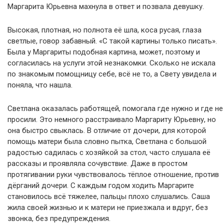
Маргарита Юрьевна махнула в ответ и позвала девушку.
Высокая, плотная, но полнота её шла, коса русая, глаза
светлые, говор забавный. «С такой картины только писать».
Была у Маргариты подобная картина, может, поэтому и
согласилась на услуги этой незнакомки. Сколько не искала
по знакомым помощницу себе, всё не то, а Свету увидела и
поняла, что нашла.
Светлана оказалась работящей, помогала где нужно и где не
просили. Это немного расстраивало Маргариту Юрьевну, но
она быстро свыклась. В отличие от дочери, для которой
помощь матери была словно пытка, Светлана с большой
радостью садилась с хозяйкой за стол, часто слушала её
рассказы и проявляла сочувствие. Даже в простом
протягивании руки чувствовалось тёплое отношение, против
дёрганий дочери. С каждым годом ходить Маргарите
становилось всё тяжелее, пальцы плохо слушались. Саша
жила своей жизнью и к матери не приезжала и вдруг, без
звонка, без предупреждения.