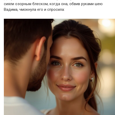
сияли озорным блеском, когда она, обвив руками шею
Вадима, чмокнула его и спросила: