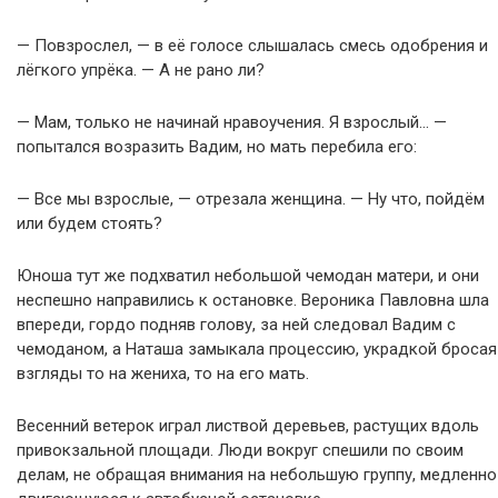
— Повзрослел, — в её голосе слышалась смесь одобрения и
лёгкого упрёка. — А не рано ли?
— Мам, только не начинай нравоучения. Я взрослый… —
попытался возразить Вадим, но мать перебила его:
— Все мы взрослые, — отрезала женщина. — Ну что, пойдём
или будем стоять?
Юноша тут же подхватил небольшой чемодан матери, и они
неспешно направились к остановке. Вероника Павловна шла
впереди, гордо подняв голову, за ней следовал Вадим с
чемоданом, а Наташа замыкала процессию, украдкой бросая
взгляды то на жениха, то на его мать.
Весенний ветерок играл листвой деревьев, растущих вдоль
привокзальной площади. Люди вокруг спешили по своим
делам, не обращая внимания на небольшую группу, медленно