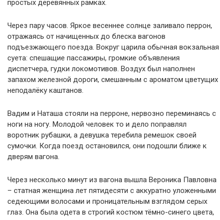
простых деревянных рамках.
Через пару часов. Яркое весеннее солнце заливало перрон,
отражаясь от начищенных до блеска вагонов
подъезжающего поезда. Вокруг царила обычная вокзальная
суета: спешащие пассажиры, громкие объявления
диспетчера, гудки локомотивов. Воздух был наполнен
запахом железной дороги, смешанным с ароматом цветущих
неподалёку каштанов.
Вадим и Наташа стояли на перроне, нервозно переминаясь с
ноги на ногу. Молодой человек то и дело поправлял
воротник рубашки, а девушка теребила ремешок своей
сумочки. Когда поезд остановился, они подошли ближе к
дверям вагона.
Через несколько минут из вагона вышла Вероника Павловна
– статная женщина лет пятидесяти с аккуратно уложенными
седеющими волосами и проницательным взглядом серых
глаз. Она была одета в строгий костюм тёмно-синего цвета,