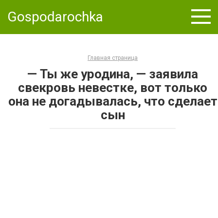
Skip
Gospodarochka
to
content
Главная страница
— Ты же уродина, — заявила
свекровь невестке, вот только
она не догадывалась, что сделает
сын