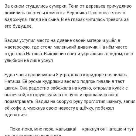
За окном сгущались сумерки. Тени от деревьев причудливо
ложились на стены комнаты. Вероника Павловна тяжело
вздохнула, глядя на сына. В её глазах читалась тревога за
его будущее.
Вадим уступил место на диване своей матери и ушёл в
мастерскую, где стоял маленький диванчик. На нём часто
отдыхала Наташа. Выключив свет и укрывшись пледом, он с
улыбкой на лице уснул.
Едва часы пропиликали 8 утра, как в коридоре появилась
Наташа. Её русые кудряшки весело подпрыгивали в такт
шагам. Она радостно забежала на кухню, открыла кулёк с
выпечкой, которую купила по пути, и пригласила всех
позавтракать. Вадим на скорую руку проглотил шаньгу, запил
её кофе и, чмокнув свою невесту в щёчку, побежал
одеваться.
— Пока-пока, мне пора, малышка! — крикнул он Наташе и тут
же выскочил на площадку.