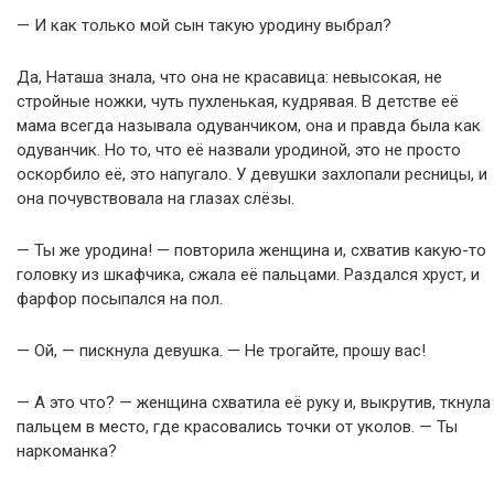
— И как только мой сын такую уродину выбрал?
Да, Наташа знала, что она не красавица: невысокая, не
стройные ножки, чуть пухленькая, кудрявая. В детстве её
мама всегда называла одуванчиком, она и правда была как
одуванчик. Но то, что её назвали уродиной, это не просто
оскорбило её, это напугало. У девушки захлопали ресницы, и
она почувствовала на глазах слёзы.
— Ты же уродина! — повторила женщина и, схватив какую-то
головку из шкафчика, сжала её пальцами. Раздался хруст, и
фарфор посыпался на пол.
— Ой, — пискнула девушка. — Не трогайте, прошу вас!
— А это что? — женщина схватила её руку и, выкрутив, ткнула
пальцем в место, где красовались точки от уколов. — Ты
наркоманка?