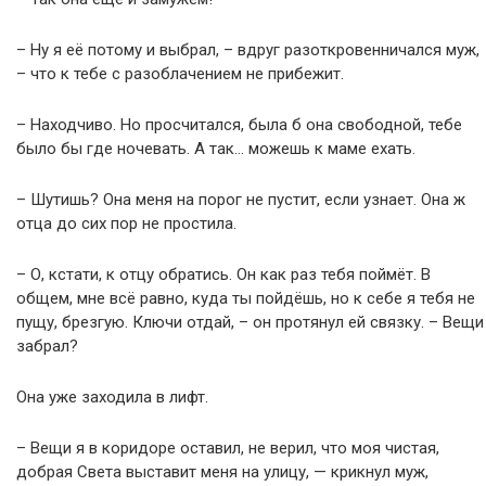
– Ну я её потому и выбрал, – вдруг разоткровенничался муж,
– что к тебе с разоблачением не прибежит.
– Находчиво. Но просчитался, была б она свободной, тебе
было бы где ночевать. А так… можешь к маме ехать.
– Шутишь? Она меня на порог не пустит, если узнает. Она ж
отца до сих пор не простила.
– О, кстати, к отцу обратись. Он как раз тебя поймёт. В
общем, мне всё равно, куда ты пойдёшь, но к себе я тебя не
пущу, брезгую. Ключи отдай, – он протянул ей связку. – Вещи
забрал?
Она уже заходила в лифт.
– Вещи я в коридоре оставил, не верил, что моя чистая,
добрая Света выставит меня на улицу, — крикнул муж,