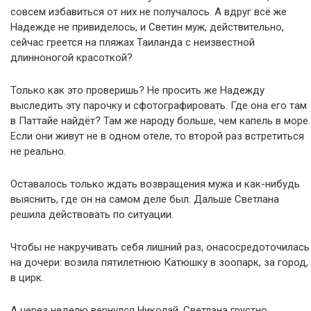
совсем избавиться от них не получалось. А вдруг всё же
Надежде не привиделось, и Светин муж, действительно,
сейчас греется на пляжах Таиланда с неизвестной
длинноногой красоткой?
Только как это проверишь? Не просить же Надежду
выследить эту парочку и сфотографировать. Где она его там
в Паттайе найдёт? Там же народу больше, чем капель в море.
Если они живут не в одном отеле, то второй раз встретиться
не реально.
Оставалось только ждать возвращения мужа и как-нибудь
выяснить, где он на самом деле был. Дальше Светлана
решила действовать по ситуации.
Чтобы не накручивать себя лишний раз, онасосредоточилась
на дочери: возила пятилетнюю Катюшку в зоопарк, за город,
в цирк.
А через неделю вернулся Николай. Светлана грустно