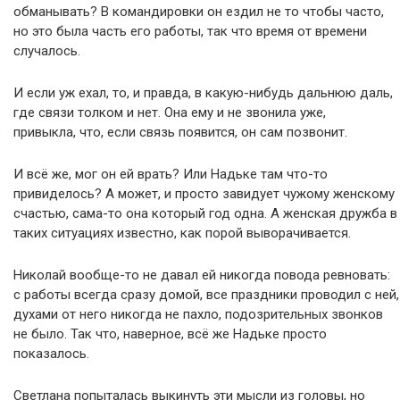
обманывать? В командировки он ездил не то чтобы часто,
но это была часть его работы, так что время от времени
случалось.
И если уж ехал, то, и правда, в какую-нибудь дальнюю даль,
где связи толком и нет. Она ему и не звонила уже,
привыкла, что, если связь появится, он сам позвонит.
И всё же, мог он ей врать? Или Надьке там что-то
привиделось? А может, и просто завидует чужому женскому
счастью, сама-то она который год одна. А женская дружба в
таких ситуациях известно, как порой выворачивается.
Николай вообще-то не давал ей никогда повода ревновать:
с работы всегда сразу домой, все праздники проводил с ней,
духами от него никогда не пахло, подозрительных звонков
не было. Так что, наверное, всё же Надьке просто
показалось.
Светлана попыталась выкинуть эти мысли из головы, но