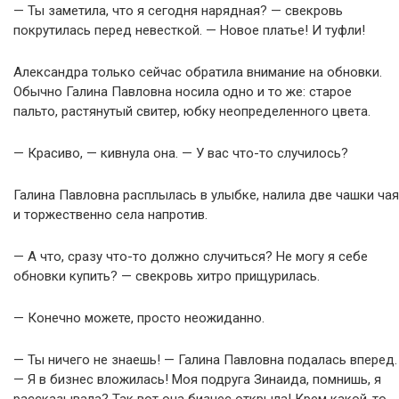
— Ты заметила, что я сегодня нарядная? — свекровь
покрутилась перед невесткой. — Новое платье! И туфли!
Александра только сейчас обратила внимание на обновки.
Обычно Галина Павловна носила одно и то же: старое
пальто, растянутый свитер, юбку неопределенного цвета.
— Красиво, — кивнула она. — У вас что-то случилось?
Галина Павловна расплылась в улыбке, налила две чашки чая
и торжественно села напротив.
— А что, сразу что-то должно случиться? Не могу я себе
обновки купить? — свекровь хитро прищурилась.
— Конечно можете, просто неожиданно.
— Ты ничего не знаешь! — Галина Павловна подалась вперед.
— Я в бизнес вложилась! Моя подруга Зинаида, помнишь, я
рассказывала? Так вот она бизнес открыла! Крем какой-то