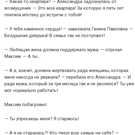
— Какая-то квартира? — Александра задохнулась от
возмущения. — Это моя квартира! За которую я пять лет
платила ипотеку до встречи с тобой!
— У тебя каменное сердце! — завизжала Галина Павловна. —
Бездушная девушка! В семье так не поступают!
— Любящая жена должна поддержать мужа, — отрезал
Максим. — А ты…
— А я, значит, должна жертвовать ради женщины, которая
меня никогда не уважала? — перебила его Александра. — И
ради мужа, который за три месяца так и не уволился? Ты уже
мог нормально работать!
Максим побагровел:
— Ты упрекаешь меня? Я стараюсь!
— А я не старалась?! Кто тянул всю семью на себе? —