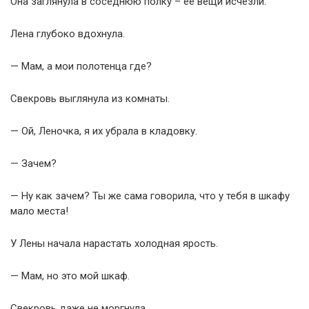
Она заглянула в соседнюю полку – её вещи исчезли.
Лена глубоко вдохнула.
— Мам, а мои полотенца где?
Свекровь выглянула из комнаты.
— Ой, Леночка, я их убрала в кладовку.
— Зачем?
— Ну как зачем? Ты же сама говорила, что у тебя в шкафу
мало места!
У Лены начала нарастать холодная ярость.
— Мам, но это мой шкаф.
Свекровь даже не моргнула.