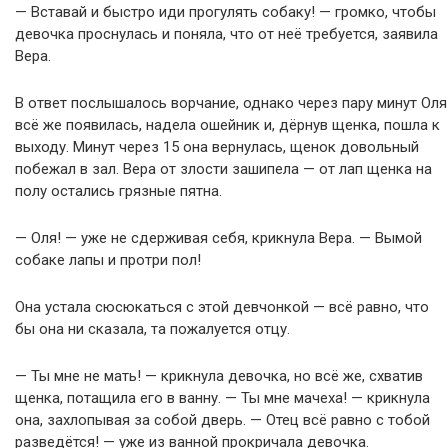
— Вставай и быстро иди прогулять собаку! — громко, чтобы
девочка проснулась и поняла, что от неё требуется, заявила
Вера.
В ответ послышалось ворчание, однако через пару минут Оля
всё же появилась, надела ошейник и, дёрнув щенка, пошла к
выходу. Минут через 15 она вернулась, щенок довольный
побежал в зал. Вера от злости зашипела — от лап щенка на
полу остались грязные пятна.
— Оля! — уже не сдерживая себя, крикнула Вера. — Вымой
собаке лапы и протри пол!
Она устала сюсюкаться с этой девчонкой — всё равно, что
бы она ни сказала, та пожалуется отцу.
— Ты мне не мать! — крикнула девочка, но всё же, схватив
щенка, потащила его в ванну. — Ты мне мачеха! — крикнула
она, захлопывая за собой дверь. — Отец всё равно с тобой
разведётся! — уже из ванной прокричала девочка.