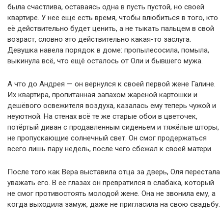
была счастлива, оставаясь одна в пусть пустой, но своей
квартире. У неё ещё есть время, чтобы влюбиться в того, кто
её действительно будет ценить, а не тыкать пальцем в свой
возраст, словно это действительно какая-то заслуга.
Девушка навела порядок в доме: пропылесосила, помыла,
выкинула всё, что ещё осталось от Оли и бывшего мужа.
А что до Андрея — он вернулся к своей первой жене Галине.
Их квартира, пропитанная запахом жареной картошки и
дешёвого освежителя воздуха, казалась ему теперь чужой и
неуютной. На стенах всё те же старые обои в цветочек,
потёртый диван с продавленным сиденьем и тяжёлые шторы,
не пропускающие солнечный свет. Он смог продержаться
всего лишь пару недель, после чего сбежал к своей матери.
После того как Вера выставила отца за дверь, Оля перестала
уважать его. В её глазах он превратился в слабака, который
не смог противостоять молодой жене. Она не звонила ему, а
когда выходила замуж, даже не пригласила на свою свадьбу.