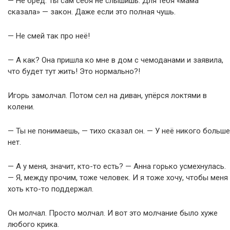
— Не бред. Ты сам себя не слышишь. Для тебя «мама
сказала» — закон. Даже если это полная чушь.
— Не смей так про неё!
— А как? Она пришла ко мне в дом с чемоданами и заявила,
что будет тут жить! Это нормально?!
Игорь замолчал. Потом сел на диван, упёрся локтями в
колени.
— Ты не понимаешь, — тихо сказал он. — У неё никого больше
нет.
— А у меня, значит, кто-то есть? — Анна горько усмехнулась.
— Я, между прочим, тоже человек. И я тоже хочу, чтобы меня
хоть кто-то поддержал.
Он молчал. Просто молчал. И вот это молчание было хуже
любого крика.