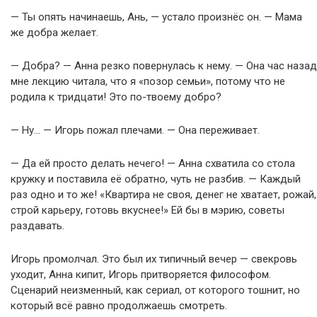
— Ты опять начинаешь, Ань, — устало произнёс он. — Мама
же добра желает.
— Добра? — Анна резко повернулась к нему. — Она час назад
мне лекцию читала, что я «позор семьи», потому что не
родила к тридцати! Это по-твоему добро?
— Ну… — Игорь пожал плечами. — Она переживает.
— Да ей просто делать нечего! — Анна схватила со стола
кружку и поставила её обратно, чуть не разбив. — Каждый
раз одно и то же! «Квартира не своя, денег не хватает, рожай,
строй карьеру, готовь вкуснее!» Ей бы в мэрию, советы
раздавать.
Игорь промолчал. Это был их типичный вечер — свекровь
уходит, Анна кипит, Игорь притворяется философом.
Сценарий неизменный, как сериал, от которого тошнит, но
который всё равно продолжаешь смотреть.