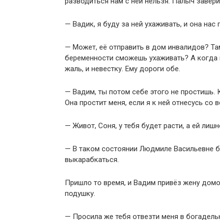
разводиться нам с ней нельзя. Палыч завер
— Вадик, я буду за ней ухаживать, и она нас 
— Может, её отправить в дом инвалидов? Та
беременности сможешь ухаживать? А когда
жаль, и невестку. Ему дороги обе.
— Вадим, ты потом себе этого не простишь. 
Она простит меня, если я к ней отнесусь со 
— Живот, Соня, у тебя будет расти, а ей лиш
— В таком состоянии Людмиле Васильевне бу
выкарабкаться.
Пришло то время, и Вадим привёз жену домо
подушку.
— Просила же тебя отвезти меня в богадел