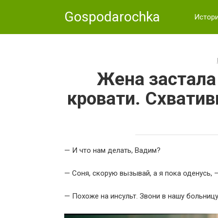
Skip
Gospodarochka
to
Истор
content
Жена застала
кровати. Схватив
— И что нам делать, Вадим?
— Соня, скорую вызывай, а я пока оденусь, 
— Похоже на инсульт. Звони в нашу больницу,