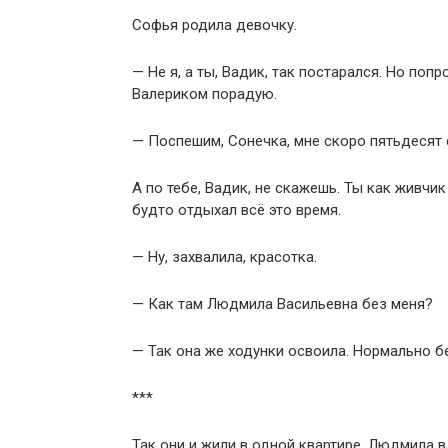
Софья родила девочку.
— Не я, а ты, Вадик, так постарался. Но по
Валериком порадую.
— Поспешим, Сонечка, мне скоро пятьдесят 
А по тебе, Вадик, не скажешь. Ты как живчик
будто отдыхал всё это время.
— Ну, захвалила, красотка.
— Как там Людмила Васильевна без меня?
— Так она же ходунки освоила. Нормально бе
***
Так они и жили в одной квартире. Людмила в