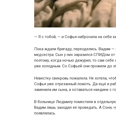
— Я с тобой, — и Софья набросила на себя ха
Пока ждали бригаду, переоделись. Вадим — х
медсестра. Сын у них заразился СПИДом от б
поэтому, когда ночью дежурил, то сам себе 
уже холодным. Со Софьей они прожили до это
Невестку свекровь пожалела. Не хотела, чтоб
Софья уже отрезанный ломоть. Да ещё и раб
заменила им сына, а оставаться наедине с г
В больнице Людмилу поместили в отдельную 
Вадим лишь заходил её проведать. А Соня, ч
появлялась.