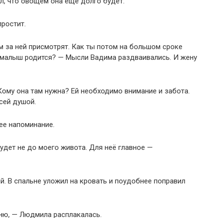
ил, что овощем она ещё долго будет.
простит.
м за ней присмотрят. Как ты потом на большом сроке
 малыш родится? — Мысли Вадима раздваивались. И жену
Кому она там нужна? Ей необходимо внимание и забота.
всей душой.
нее напоминание.
дет не до моего живота. Для неё главное —
й. В спальне уложил на кровать и поудобнее поправил
ьню, — Людмила расплакалась.