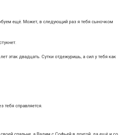
пробуем ещё. Может, в следующий раз я тебя сыночком
стукнет.
 лет этак двадцать. Сутки отдежуришь, а сил у тебя как
з тебя справляется.
 своей спальне, а Вадим с Софьей в другой, да ещё и со