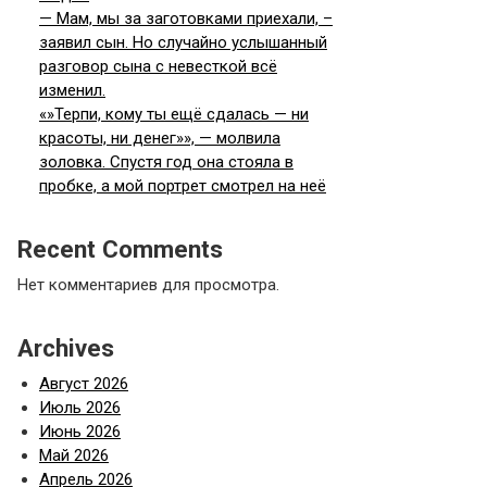
— Мам, мы за заготовками приехали, –
заявил сын. Но случайно услышанный
разговор сына с невесткой всё
изменил.
«»Терпи, кому ты ещё сдалась — ни
красоты, ни денег»», — молвила
золовка. Спустя год она стояла в
пробке, а мой портрет смотрел на неё
Recent Comments
Нет комментариев для просмотра.
Archives
Август 2026
Июль 2026
Июнь 2026
Май 2026
Апрель 2026