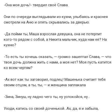
-Она моя дочь!- твердил своё Слава.
Они по очереди выглядывали из кухни, улыбаясь и краснея
смотрели на Аню и опять скрывались за дверью.
-Да пойми ты, Маша взрослая девушка, она не потерпит
кого-то рядом с собой, а Никита мальчик, куда нам её? На
кухню?
-То есть ты хочешь сказать, — громко зашептал Слава, — что
твоя дочь должна жить с нами, а моя нет? Моя пусть катится
ко всем чертям?
-Ах вот как ты заговорил, подлец! Машенька считает тебя
своим отцом, а ты, ты, — и женщина заплакала
-Зина, Зинуш, ну ладно чего ты, ну успокойся, ну…
Уходи, катись со своей доченькой…Ах, да, я и забыла,