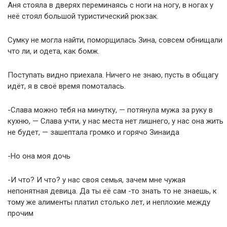
Аня стояла в дверях переминаясь с ноги на ногу, в ногах у
неё стоял большой туристический рюкзак.
Сумку не могла найти, поморщилась Зина, совсем обнищали
что ли, и одета, как бомж.
Поступать видно приехала. Ничего не знаю, пусть в общагу
идёт, я в своё время помоталась.
-Слава можно тебя на минутку, — потянула мужа за руку в
кухню, — Слава учти, у нас места нет лишнего, у нас она жить
не будет, — зашептала громко и горячо Зинаида
-Но она моя дочь
-И что? И что? у нас своя семья, зачем мне чужая
непонятная девица. Да ты её сам -то знать то не знаешь, к
тому же алименты платил столько лет, и неплохие между
прочим