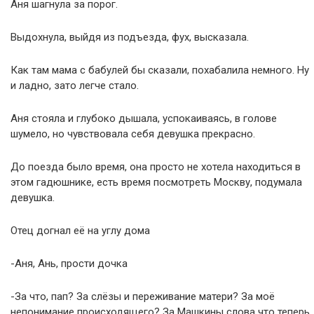
Аня шагнула за порог.
Выдохнула, выйдя из подъезда, фух, высказала.
Как там мама с бабулей бы сказали, похабалила немного. Ну
и ладно, зато легче стало.
Аня стояла и глубоко дышала, успокаиваясь, в голове
шумело, но чувствовала себя девушка прекрасно.
До поезда было время, она просто не хотела находиться в
этом гадюшнике, есть время посмотреть Москву, подумала
девушка.
Отец догнал её на углу дома
-Аня, Ань, прости дочка
-За что, пап? За слёзы и переживание матери? За моё
непонимание происходящего? За Машкины слова что теперь