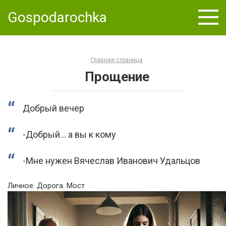
Skip
Gospodarochka
to
content
Главная страница
Прощение
Добрый вечер
-Добрый… а вы к кому
-Мне нужен Вячеслав Иванович Удальцов
Личное. Дорога. Мост