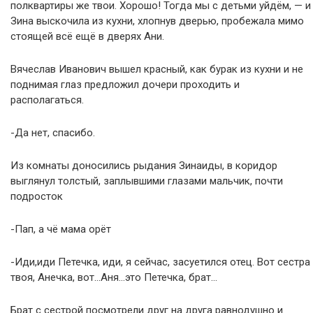
полквартиры же твои. Хорошо! Тогда мы с детьми уйдём, — и
Зина выскочила из кухни, хлопнув дверью, пробежала мимо
стоящей всё ещё в дверях Ани.
Вячеслав Иванович вышел красный, как бурак из кухни и не
поднимая глаз предложил дочери проходить и
располагаться.
-Да нет, спасибо.
Из комнаты доносились рыдания Зинаиды, в коридор
выглянул толстый, заплывшими глазами мальчик, почти
подросток
-Пап, а чё мама орёт
-Иди,иди Петечка, иди, я сейчас, засуетился отец. Вот сестра
твоя, Анечка, вот…Аня…это Петечка, брат…
Брат с сестрой посмотрели друг на друга равнодушно и