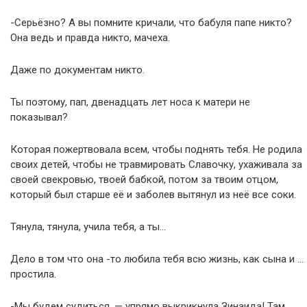
-Серьёзно? А вы помните кричали, что бабуля папе никто?
Она ведь и правда никто, мачеха.
Даже по документам никто.
Ты поэтому, пап, двенадцать лет носа к матери не
показывал?
Которая пожертвовала всем, чтобы поднять тебя. Не родила
своих детей, чтобы не травмировать Славочку, ухаживала за
своей свекровью, твоей бабкой, потом за твоим отцом,
который был старше её и заболев вытянул из неё все соки.
Тянула, тянула, учила тебя, а ты…
Дело в том что она -то любила тебя всю жизнь, как сына и …
простила.
-Мы будем судиться, — упрямо выкрикнула Зинаида! Там