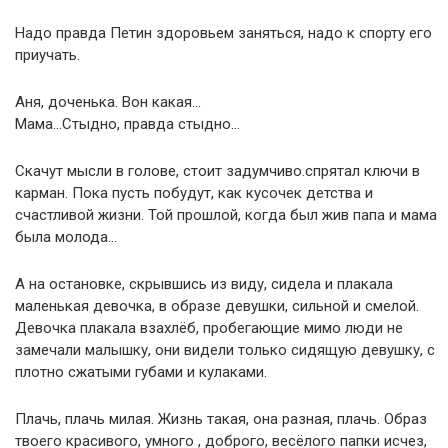
Надо правда Петин здоровьем заняться, надо к спорту его
приучать.
Аня, доченька. Вон какая…
Мама…Стыдно, правда стыдно…
Скачут мысли в голове, стоит задумчиво.спрятал ключи в
карман. Пока пусть побудут, как кусочек детства и
счастливой жизни. Той прошлой, когда был жив папа и мама
была молода…
А на остановке, скрывшись из виду, сидела и плакала
маленькая девочка, в образе девушки, сильной и смелой.
Девочка плакала взахлёб, пробегающие мимо люди не
замечали малышку, они видели только сидящую девушку, с
плотно сжатыми губами и кулаками.
Плачь, плачь милая. Жизнь такая, она разная, плачь. Образ
твоего красивого, умного , доброго, весёлого папки исчез,