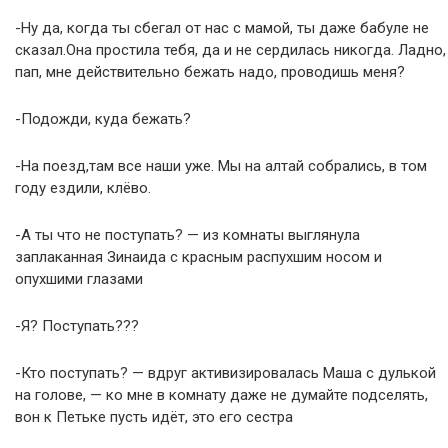
-Ну да, когда ты сбегал от нас с мамой, ты даже бабуле не
сказал.Она простила тебя, да и не сердилась никогда. Ладно,
пап, мне действительно бежать надо, проводишь меня?
-Подожди, куда бежать?
-На поезд,там все наши уже. Мы на алтай собрались, в том
году ездили, клёво.
-А ты что не поступать? — из комнаты выглянула
заплаканная Зинаида с красным распухшим носом и
опухшими глазами
-Я? Поступать???
-Кто поступать? — вдруг активизировалась Маша с дулькой
на голове, — ко мне в комнату даже не думайте подселять,
вон к Петьке пусть идёт, это его сестра