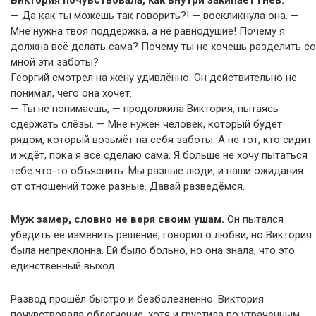
Виктория почувствовала, как внутри закипает гнев:
— Да как ты можешь так говорить?! — воскликнула она. —
Мне нужна твоя поддержка, а не равнодушие! Почему я
должна всё делать сама? Почему ты не хочешь разделить со
мной эти заботы?
Георгий смотрел на жену удивлённо. Он действительно не
понимал, чего она хочет.
— Ты не понимаешь, — продолжила Виктория, пытаясь
сдержать слёзы. — Мне нужен человек, который будет
рядом, который возьмёт на себя заботы. А не тот, кто сидит
и ждёт, пока я всё сделаю сама. Я больше не хочу пытаться
тебе что-то объяснить. Мы разные люди, и наши ожидания
от отношений тоже разные. Давай разведёмся.
Муж замер, словно не веря своим ушам.
Он пытался
убедить её изменить решение, говорил о любви, но Виктория
была непреклонна. Ей было больно, но она знала, что это
единственный выход.
Развод прошёл быстро и безболезненно. Виктория
почувствовала облегчение, хотя и грустила по утраченным