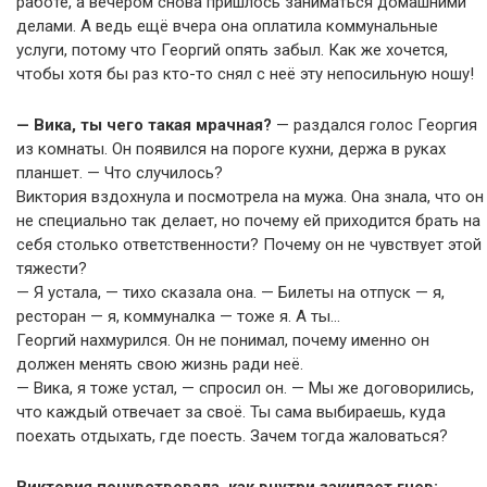
работе, а вечером снова пришлось заниматься домашними
делами. А ведь ещё вчера она оплатила коммунальные
услуги, потому что Георгий опять забыл. Как же хочется,
чтобы хотя бы раз кто-то снял с неё эту непосильную ношу!
— Вика, ты чего такая мрачная?
— раздался голос Георгия
из комнаты. Он появился на пороге кухни, держа в руках
планшет. — Что случилось?
Виктория вздохнула и посмотрела на мужа. Она знала, что он
не специально так делает, но почему ей приходится брать на
себя столько ответственности? Почему он не чувствует этой
тяжести?
— Я устала, — тихо сказала она. — Билеты на отпуск — я,
ресторан — я, коммуналка — тоже я. А ты…
Георгий нахмурился. Он не понимал, почему именно он
должен менять свою жизнь ради неё.
— Вика, я тоже устал, — спросил он. — Мы же договорились,
что каждый отвечает за своё. Ты сама выбираешь, куда
поехать отдыхать, где поесть. Зачем тогда жаловаться?