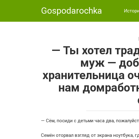
Skip
Gospodarochka
to
Истор
content
— Ты хотел тра
муж — доб
хранительница оч
нам домработн
— Сём, посиди с детьми часа два, пожалуйста
Семён оторвал взгляд от экрана ноутбука, 