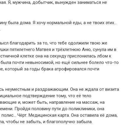
рная. Я, мужчина, добытчик, вынужден заниматься не
ину была дома. Я хочу нормальной еды, а не твоих этих…
.
мысл благодарить за то, что тебе одолжили твою же
шки пятилетнего Матвея и трёхлетнюю Аню, сунула им в
естничной клетке она на секунду прислонилась лбом к
о была почти невыносимой, но ещё сильнее болело что-то
е, который за годы брака атрофировался почти
ось неуместным и раздражающим. Она не ждала от визита
фициальное подтверждение тому, что её тело
ивающие и, может быть, направление на массаж, на
ремени. Пройдя половину пути до поликлиники, она
, полис… Чёрт. Медицинская карта. Она оставила её дома,
а, чтобы не забыть, и благополучно забыла.