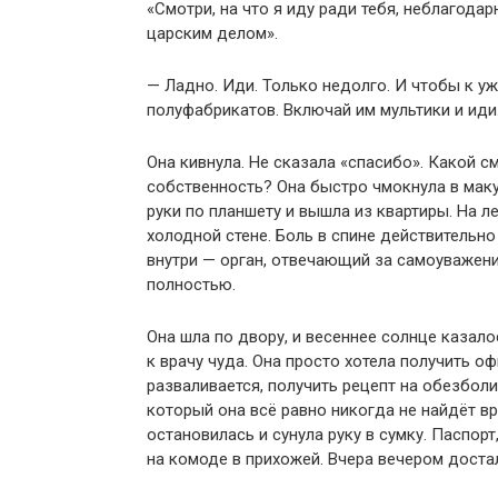
«Смотри, на что я иду ради тебя, неблагода
царским делом».
— Ладно. Иди. Только недолго. И чтобы к уж
полуфабрикатов. Включай им мультики и иди
Она кивнула. Не сказала «спасибо». Какой с
собственность? Она быстро чмокнула в маку
руки по планшету и вышла из квартиры. На л
холодной стене. Боль в спине действительн
внутри — орган, отвечающий за самоуважени
полностью.
Она шла по двору, и весеннее солнце казал
к врачу чуда. Она просто хотела получить о
разваливается, получить рецепт на обезбол
который она всё равно никогда не найдёт в
остановилась и сунула руку в сумку. Паспорт
на комоде в прихожей. Вчера вечером достал