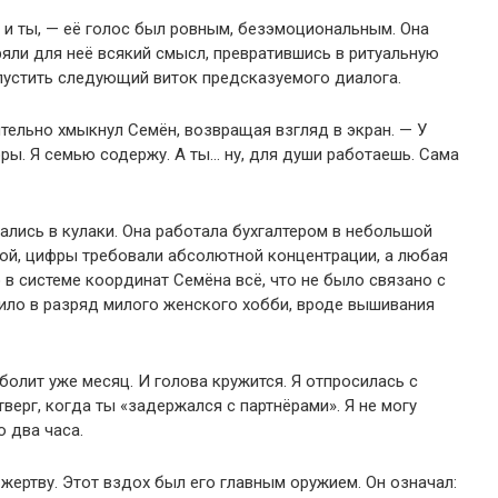
к и ты, — её голос был ровным, безэмоциональным. Она
еряли для неё всякий смысл, превратившись в ритуальную
пустить следующий виток предсказуемого диалога.
ительно хмыкнул Семён, возвращая взгляд в экран. — У
оры. Я семью содержу. А ты… ну, для души работаешь. Сама
жались в кулаки. Она работала бухгалтером в небольшой
ной, цифры требовали абсолютной концентрации, а любая
в системе координат Семёна всё, что не было связано с
ило в разряд милого женского хобби, вроде вышивания
 болит уже месяц. И голова кружится. Я отпросилась с
тверг, когда ты «задержался с партнёрами». Я не могу
 два часа.
жертву. Этот вздох был его главным оружием. Он означал: