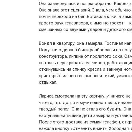
Она развернулась и пошла обратно. Какое-т
Она знала этот сценарий. Знала, чем обычно
почти переходя на бег. Вставила ключ в зам
просто звук телевизора, а именно грохот —
смешанных со звуками ударов и детского см
Войдя в квартиру, она замерла. Гостиная на
Подушки с дивана были разбросаны по полу,
конструктора, липкие от пролитого сока. Са
пытаясь перекричать телевизор, работающий 
откинувшись на спинку кресла и закинув ног
приоткрыт, из него вырывался тихий, умирот
отдыхал.
Лариса смотрела на эту картину. И ничего не
что-то, что долго и мучительно тлело, након
твёрдый пепел. Она не стала его будить. Она
наступившей тишине дети замерли и уставили
После этого достала из сумки телефон, отк
нажала кнопку «Отменить визит». Холодная,