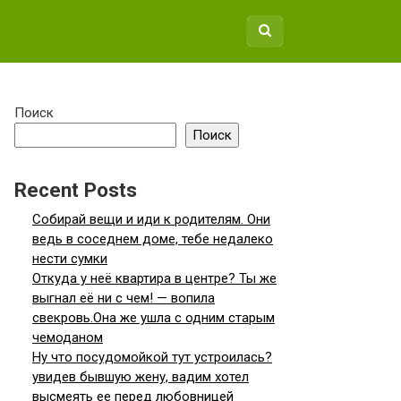
Поиск
Поиск
Recent Posts
Собирай вещи и иди к родителям. Они
ведь в соседнем доме, тебе недалеко
нести сумки
Откуда у неё квартира в центре? Ты же
выгнал её ни с чем! — вопила
свекровь.Она же ушла с одним старым
чемоданом
Ну что посудомойкой тут устроилась?
увидев бывшую жену, вадим хотел
высмеять ее перед любовницей