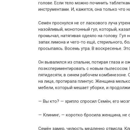
голове. Если тело можно починить таблеткам
инструментами. И, кажется, она только что 
Семён проснулся не от ласкового луча утрен
назойливый, монотонный гул, который, каза
промычал, натягивая одеяло на голову. Гул 
запах лимона и чего-то ещё, стерильного, б
просыпаясь. Восемь утра. В воскресенье. Эт
Он вывалился из спальни, потирая глаза и о
поэкспериментировать с новым пылесосом. 
пятидесяти, в синем рабочем комбинезоне.
на лице, протирала плинтус. Женщина мелько
мебели, который мешает уборке, и продолжи
— Вы кто? — хрипло спросил Семён, его моз
— Клининг, — коротко бросила женщина, не 
Семён замер, челюсть медленно отвисла. Кли