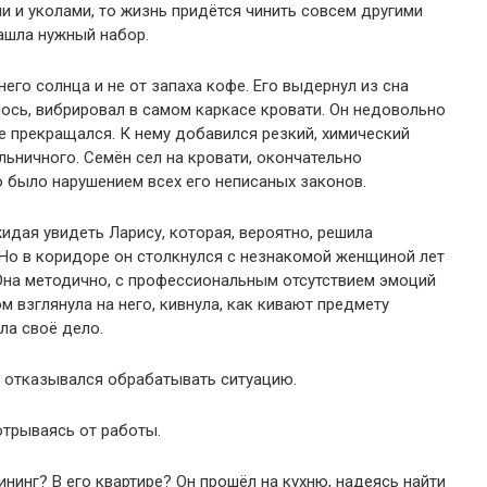
и и уколами, то жизнь придётся чинить совсем другими
нашла нужный набор.
него солнца и не от запаха кофе. Его выдернул из сна
лось, вибрировал в самом каркасе кровати. Он недовольно
не прекращался. К нему добавился резкий, химический
ольничного. Семён сел на кровати, окончательно
о было нарушением всех его неписаных законов.
жидая увидеть Ларису, которая, вероятно, решила
Но в коридоре он столкнулся с незнакомой женщиной лет
 Она методично, с профессиональным отсутствием эмоций
м взглянула на него, кивнула, как кивают предмету
ла своё дело.
г отказывался обрабатывать ситуацию.
отрываясь от работы.
нинг? В его квартире? Он прошёл на кухню, надеясь найти