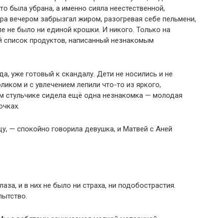
сто была убрана, а именно сияла неестественной,
ера вечером забрызгал жиром, разогревая себе пельмени,
е не было ни единой крошки. И никого. Только на
й список продуктов, написанный незнакомым
да, уже готовый к скандалу. Дети не носились и не
ликом и с увлечением лепили что-то из яркого,
ом стульчике сидела ещё одна незнакомка — молодая
очках.
цу, — спокойно говорила девушка, и Матвей с Аней
аза, и в них не было ни страха, ни подобострастия.
пытство.