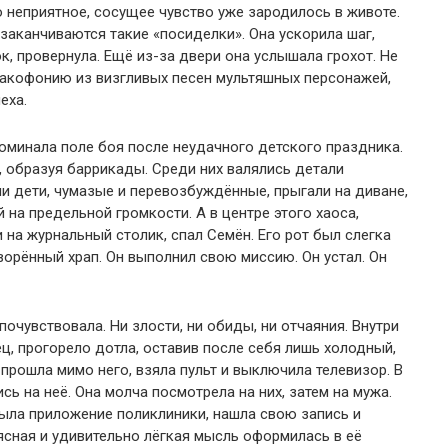
о неприятное, сосущее чувство уже зародилось в животе.
 заканчиваются такие «посиделки». Она ускорила шаг,
ок, провернула. Ещё из-за двери она услышала грохот. Не
 какофонию из визгливых песен мультяшных персонажей,
еха.
поминала поле боя после неудачного детского праздника.
 образуя баррикады. Среди них валялись детали
ми дети, чумазые и перевозбуждённые, прыгали на диване,
на предельной громкости. А в центре этого хаоса,
и на журнальный столик, спал Семён. Его рот был слегка
ворённый храп. Он выполнил свою миссию. Он устал. Он
 почувствовала. Ни злости, ни обиды, ни отчаяния. Внутри
ец, прогорело дотла, оставив после себя лишь холодный,
 прошла мимо него, взяла пульт и выключила телевизор. В
сь на неё. Она молча посмотрела на них, затем на мужа.
рыла приложение поликлиники, нашла свою запись и
 ясная и удивительно лёгкая мысль оформилась в её