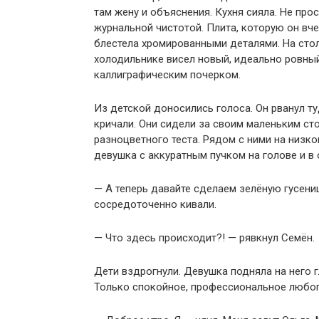
там жену и объяснения. Кухня сияла. Не про
журнальной чистотой. Плита, которую он вч
блестела хромированными деталями. На стол
холодильнике висел новый, идеально ровны
каллиграфическим почерком.
Из детской доносились голоса. Он рванул ту
кричали. Они сидели за своим маленьким сто
разноцветного теста. Рядом с ними на низк
девушка с аккуратным пучком на голове и в 
— А теперь давайте сделаем зелёную гусени
сосредоточенно кивали.
— Что здесь происходит?! — рявкнул Семён.
Дети вздрогнули. Девушка подняла на него гл
Только спокойное, профессиональное любо