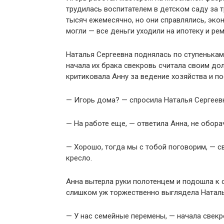
трудилась воспитателем в детском саду за 
тысяч ежемесячно, но они справлялись, эко
могли — все деньги уходили на ипотеку и рем
Наталья Сергеевна поднялась по ступенькам,
начала их брака свекровь считала своим до
критиковала Анну за ведение хозяйства и по
— Игорь дома? — спросила Наталья Сергеевн
— На работе еще, — ответила Анна, не обора
— Хорошо, тогда мы с тобой поговорим, — с
кресло.
Анна вытерла руки полотенцем и подошла к 
слишком уж торжественно выглядела Наталь
— У нас семейные перемены, — начала свек