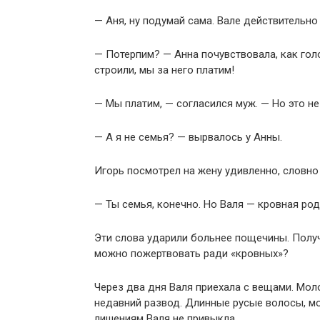
— Аня, ну подумай сама. Вале действительно
— Потерпим? — Анна почувствовала, как гол
строили, мы за него платим!
— Мы платим, — согласился муж. — Но это не
— А я не семья? — вырвалось у Анны.
Игорь посмотрел на жену удивленно, словно 
— Ты семья, конечно. Но Валя — кровная род
Эти слова ударили больнее пощечины. Получ
можно пожертвовать ради «кровных»?
Через два дня Валя приехала с вещами. Мол
недавний развод. Длинные русые волосы, мо
лишениям Валя не привыкла.