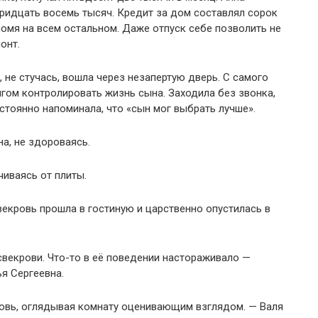
тридцать восемь тысяч. Кредит за дом составлял сорок
номя на всем остальном. Даже отпуск себе позволить не
онт.
 не стучась, вошла через незапертую дверь. С самого
лгом контролировать жизнь сына. Заходила без звонка,
стоянно напоминала, что «сын мог выбрать лучше».
а, не здороваясь.
чиваясь от плиты.
векровь прошла в гостиную и царственно опустилась в
свекрови. Что-то в её поведении настораживало —
я Сергеевна.
ровь, оглядывая комнату оценивающим взглядом. — Валя