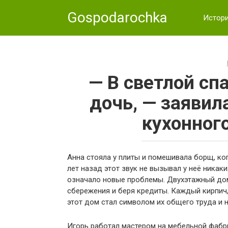
Skip
Gospodarochka
to
Истор
content
— В светлой сп
дочь, — заявила
кухонног
Анна стояла у плиты и помешивала борщ, ко
лет назад этот звук не вызывал у неё никак
означало новые проблемы. Двухэтажный дом
сбережения и беря кредиты. Каждый кирпич,
этот дом стал символом их общего труда и 
Игорь работал мастером на мебельной фабри