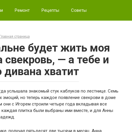
ии
Ремонт
Рецепты
Советы
Главная страница
альне будет жить моя
 свекровь, — а тебе и
о дивана хватит
гда услышала знакомый стук каблуков по лестнице. Семь
их эмоций, но теперь каждое появление свекрови в доме
 они с Игорем строили четыре года вкладывая все
 каждая плитка были выбраны ими вместе, и для Анны
надежд.
ке, получал пятьдесят две тысячи в месяц. Анна