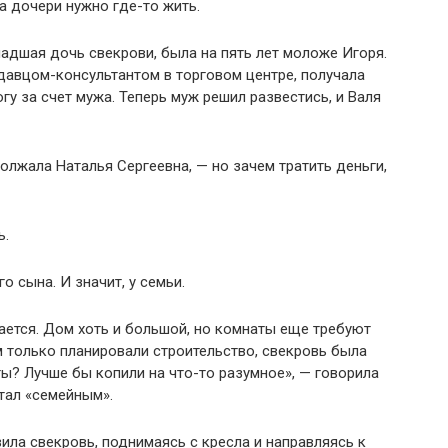
 а дочери нужно где-то жить.
ладшая дочь свекрови, была на пять лет моложе Игоря.
авцом-консультантом в торговом центре, получала
гу за счет мужа. Теперь муж решил развестись, и Валя
должала Наталья Сергеевна, — но зачем тратить деньги,
ь.
о сына. И значит, у семьи.
мается. Дом хоть и большой, но комнаты еще требуют
м только планировали строительство, свекровь была
ты? Лучше бы копили на что-то разумное», — говорила
стал «семейным».
вила свекровь, поднимаясь с кресла и направляясь к