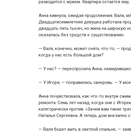
разводится с мужем. Квартира остается ему,
Анна кивнула, ожидая продолжения. Валя, м
Двадцатисемилетняя девушка работала прод
двадцать пять тысяч, но жила на широкую но
оказалась без средств к существованию.
— Валя, конечно, может снять что-то, — про
когда у нас есть большой дом?
— У нас? — переспросила Анна, нахмурившис
— У Игоря, — поправилась свекровь. — У моег
Анна почувствовала, как что-то внутри сжи
ремонта. Семь лет назад, когда они с Игоре
категорически против. «Зачем вам такие тра
Наталья Сергеевна. А теперь дом внезапно 
— Валя будет жить в светлой спальне, — зая