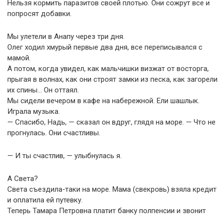
Нельзя кормить паразитов своей плотью. Они сожрут все и
попросят добавки.
Мы улетели в Анапу через три дня.
Олег ходил хмурый первые два дня, все переписывался с
мамой.
А потом, когда увидел, как мальчишки визжат от восторга,
прыгая в волнах, как они строят замки из песка, как загорели
их спины… Он оттаял.
Мы сидели вечером в кафе на набережной. Ели шашлык.
Играла музыка.
— Спасибо, Надь, — сказал он вдруг, глядя на море. — Что не
прогнулась. Они счастливы.
— И ты счастлив, — улыбнулась я.
А Света?
Света съездила-таки на море. Мама (свекровь) взяла кредит
и оплатила ей путевку.
Теперь Тамара Петровна платит банку полпенсии и звонит