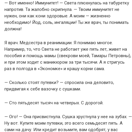
— Вот именно! Иммунитет! — Света плюхнулась на табуретку
напротив. Та жалобно скрипнула. — Твоим иммунитет не
нужен, они как кони здоровые. А моим — жизненно
необходимо! Йод, соль, ингаляции! Ты же врач, ты понимать
должна!
Я врач. Медсестра в реанимации. Я понимаю многое.
Например, то, что Света не работает уже пять лет, живет на
пособия и помощь мамы (свекрови моей, Тамары Петровны),
и при этом ходит с маникюром за три тысячи. А я стригусь
раз в полгода в «Экономке» и крашу корни сама.
— Сколько стоят путевки? — спросила она деловито,
придвигая к себе вазочку с сушками.
— Сто пятьдесят тысяч на четверых. С дорогой.
— Ого! — Она присвистнула. Сушка хрустнула у нее на зубах. —
Ну вот. Купите моим путевки, это всего семьдесят пять. А
сами на дачу. Или кредит возьмите, вам одобрят, у вас