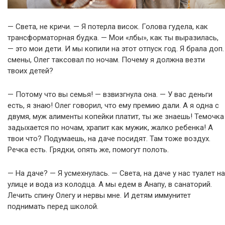
— Света, не кричи. — Я потерла висок. Голова гудела, как
трансформаторная будка. — Мои «лбы», как ты выразилась,
— это мои дети. И мы копили на этот отпуск год. Я брала доп.
смены, Олег таксовал по ночам. Почему я должна везти
твоих детей?
— Потому что вы семья! — взвизгнула она. — У вас деньги
есть, я знаю! Олег говорил, что ему премию дали. А я одна с
двумя, муж алименты копейки платит, ты же знаешь! Темочка
задыхается по ночам, храпит как мужик, жалко ребенка! А
твои что? Подумаешь, на даче посидят. Там тоже воздух.
Речка есть. Грядки, опять же, помогут полоть.
— На даче? — Я усмехнулась. — Света, на даче у нас туалет на
улице и вода из колодца. А мы едем в Анапу, в санаторий.
Лечить спину Олегу и нервы мне. И детям иммунитет
поднимать перед школой.