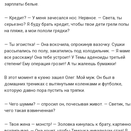
зарплаты белые.
— Кредит? — У меня зачесался нос. Нервное. — Света, ты
серьезно? Я буду брать кредит, чтобы твои дети грели попы
на пляже, а мои пололи грядки?
— Ты эгоистка! — Она вскочила, опрокинув вазочку. Сушки
рассыпались по полу, закатились под холодильник. — Я маме
все расскажу! Она тебе устроит! У Темы аденоиды третьей
степени! Ему операция грозит! А ты жалеешь бумажки!
В этот момент в кухню зашел Олег. Мой муж. Он был в
домашних трениках с вытянутыми коленками и футболке,
которую давно пора пустить на тряпки.
— Чего шумим? — спросил он, почесывая живот. — Светик, ты
чего такая взвинченная?
— Твоя жена — монстр! — Золовка кинулась к брату, картинно
всхлипывая. — Она хочет, чтобы Темочка инвалидом стал! Я