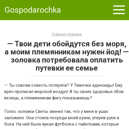
Skip
Gospodarochka
to
content
Главная страница
— Твои дети обойдутся без моря,
а моим племянникам нужен йод! —
золовка потребовала оплатить
путевки ее семье
— Ты совсем совесть потеряла? У Темочки аденоиды! Ему
врач прописал морской воздух! А ты своих здоровых лбов
везешь, а племянникам фигу показываешь?
Голос золовки Светы звенел так, что у меня в ушах
заложило. Она стояла посреди моей кухни, уперев руки в
бока. На ней была яркая футболка с пайетками, которые