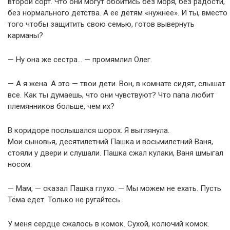
второй сорт. Что они могут обойтись без моря, без радости,
без нормального детства. А ее детям «нужнее». И ты, вместо
того чтобы защитить свою семью, готов вывернуть
карманы?
— Ну она же сестра… — промямлил Олег.
— А я жена. А это — твои дети. Вон, в комнате сидят, слышат
все. Как ты думаешь, что они чувствуют? Что папа любит
племянников больше, чем их?
В коридоре послышался шорох. Я выглянула.
Мои сыновья, десятилетний Пашка и восьмилетний Ваня,
стояли у двери и слушали. Пашка сжал кулаки, Ваня шмыгал
носом.
— Мам, — сказал Пашка глухо. — Мы можем не ехать. Пусть
Тёма едет. Только не ругайтесь.
У меня сердце сжалось в комок. Сухой, колючий комок.