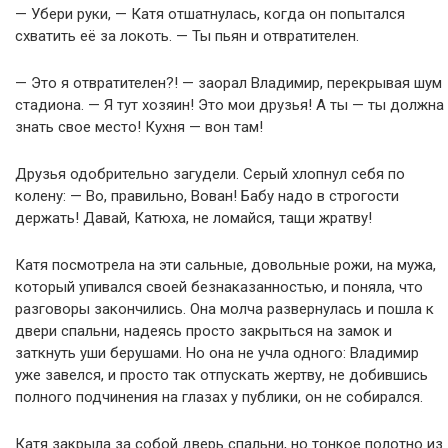
— Убери руки, — Катя отшатнулась, когда он попытался
схватить её за локоть. — Ты пьян и отвратителен.
— Это я отвратителен?! — заорал Владимир, перекрывая шум
стадиона. — Я тут хозяин! Это мои друзья! А ты — ты должна
знать свое место! Кухня — вон там!
Друзья одобрительно загудели. Серый хлопнул себя по
колену: — Во, правильно, Вован! Бабу надо в строгости
держать! Давай, Катюха, не ломайся, тащи жратву!
Катя посмотрела на эти сальные, довольные рожи, на мужа,
который упивался своей безнаказанностью, и поняла, что
разговоры закончились. Она молча развернулась и пошла к
двери спальни, надеясь просто закрыться на замок и
заткнуть уши берушами. Но она не учла одного: Владимир
уже завелся, и просто так отпускать жертву, не добившись
полного подчинения на глазах у публики, он не собирался.
Катя закрыла за собой дверь спальни, но тонкое полотно из