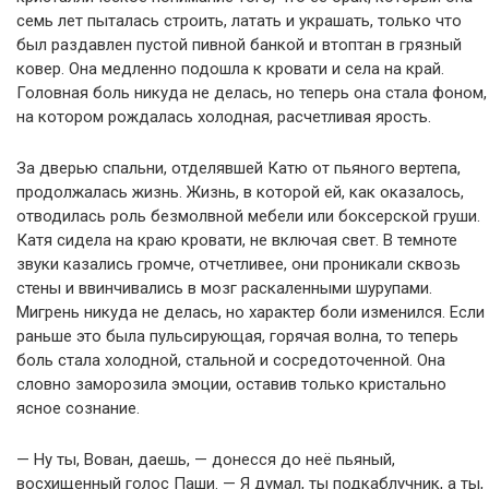
семь лет пыталась строить, латать и украшать, только что
был раздавлен пустой пивной банкой и втоптан в грязный
ковер. Она медленно подошла к кровати и села на край.
Головная боль никуда не делась, но теперь она стала фоном,
на котором рождалась холодная, расчетливая ярость.
За дверью спальни, отделявшей Катю от пьяного вертепа,
продолжалась жизнь. Жизнь, в которой ей, как оказалось,
отводилась роль безмолвной мебели или боксерской груши.
Катя сидела на краю кровати, не включая свет. В темноте
звуки казались громче, отчетливее, они проникали сквозь
стены и ввинчивались в мозг раскаленными шурупами.
Мигрень никуда не делась, но характер боли изменился. Если
раньше это была пульсирующая, горячая волна, то теперь
боль стала холодной, стальной и сосредоточенной. Она
словно заморозила эмоции, оставив только кристально
ясное сознание.
— Ну ты, Вован, даешь, — донесся до неё пьяный,
восхищенный голос Паши. — Я думал, ты подкаблучник, а ты,