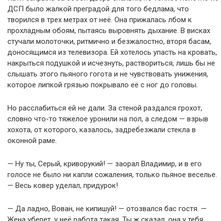
ДСП было жалкой преградой для того бедлама, что
творился в трех метрах от неё. Она прижалась лбом к
прохладным обоям, пытаясь выровнять дыхание. В висках
стучали молоточки, ритмично и безжалостно, вторя басам,
доносящимся из телевизора. Ей хотелось упасть на кровать,
накрыться подушкой и исчезнуть, раствориться, лишь бы не
слышать этого пьяного гогота и не чувствовать унижения,
которое липкой грязью покрывало её с ног до головы.
Но расслабиться ей не дали. За стеной раздался грохот,
словно что-то тяжелое уронили на пол, а следом — взрыв
хохота, от которого, казалось, задребезжали стекла в
оконной раме.
— Ну ты, Серый, криворукий! — заорал Владимир, и в его
голосе не было ни капли сожаления, только пьяное веселье.
— Весь ковер уделал, придурок!
— Да ладно, Вован, не кипишуй! — отозвался бас гостя. —
Жена уберет, у неё работа такая. Ты ж сказал, она у тебя