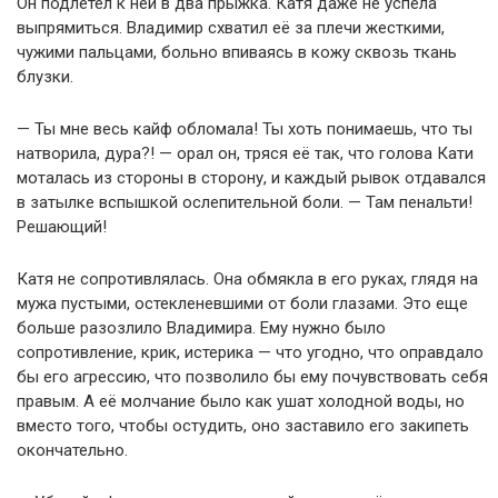
Он подлетел к ней в два прыжка. Катя даже не успела
выпрямиться. Владимир схватил её за плечи жесткими,
чужими пальцами, больно впиваясь в кожу сквозь ткань
блузки.
— Ты мне весь кайф обломала! Ты хоть понимаешь, что ты
натворила, дура?! — орал он, тряся её так, что голова Кати
моталась из стороны в сторону, и каждый рывок отдавался
в затылке вспышкой ослепительной боли. — Там пенальти!
Решающий!
Катя не сопротивлялась. Она обмякла в его руках, глядя на
мужа пустыми, остекленевшими от боли глазами. Это еще
больше разозлило Владимира. Ему нужно было
сопротивление, крик, истерика — что угодно, что оправдало
бы его агрессию, что позволило бы ему почувствовать себя
правым. А её молчание было как ушат холодной воды, но
вместо того, чтобы остудить, оно заставило его закипеть
окончательно.