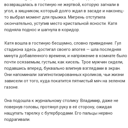
возвращалась в гостиную не жертвой, которую загнали в
угол, а хищником, который долго ждал в засаде и наконец-
то выбрал момент для прыжка. Мигрень отступила
окончательно, уступив место кристальной ясности. Катя
подняла поднос и шагнула в коридор.
Катя вошла в гостиную бесшумно, словно привидение. Гул
стадиона здесь достигал своего апогея — шла последняя
минута добавленного времени, и напряжение в комнате было
почти осязаемым, густым, как кисель. Трое мужчин сидели,
подавшись вперед, буквально влипнув взглядами в экран.
Они напоминали загипнотизированных кроликов, чьи жизни
зависели от того, куда покатится пятнистый мяч на зеленом
газоне.
Она подошла к журнальному столику. Владимир, даже не
повернув головы, протянул руку в её сторону, ожидая
нащупать тарелку с бутербродами. Его пальцы нервно
подрагивали.