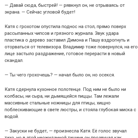
— Давай сюда, быстрей! — рявкнул он, не отрываясь от
экрана. — Сейчас угловой будет!
Катя с грохотом опустила поднос на стол, прямо поверх
рассыпанных чипсов и грязного журнала. Звук удара
пластика о дерево заставил Димона и Пашу вздрогнуть и
оторваться от телевизора. Владимир тоже повернулся, на его
лице застыло раздражение, готовое перерасти в новый
скандал.
— Ты чего грохочешь? — начал было он, но осекся.
Катя сдернула кухонное полотенце. Под ним не было ни
колбасы, ни сыра, ни дымящейся пиццы. Там лежали
массивные стальные ножницы для птицы, хищно
поблескивающие в свете люстры, и стояла глубокая миска с
водой.
— Закуски не будет, — произнесла Катя. Её голос звучал
тихо, но в этой неожиданной тишине он прозвучал как