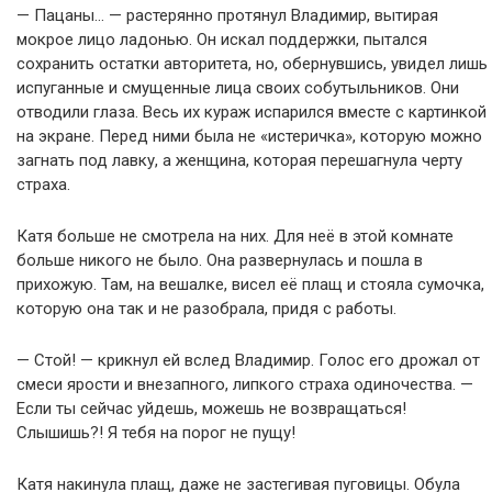
— Пацаны… — растерянно протянул Владимир, вытирая
мокрое лицо ладонью. Он искал поддержки, пытался
сохранить остатки авторитета, но, обернувшись, увидел лишь
испуганные и смущенные лица своих собутыльников. Они
отводили глаза. Весь их кураж испарился вместе с картинкой
на экране. Перед ними была не «истеричка», которую можно
загнать под лавку, а женщина, которая перешагнула черту
страха.
Катя больше не смотрела на них. Для неё в этой комнате
больше никого не было. Она развернулась и пошла в
прихожую. Там, на вешалке, висел её плащ и стояла сумочка,
которую она так и не разобрала, придя с работы.
— Стой! — крикнул ей вслед Владимир. Голос его дрожал от
смеси ярости и внезапного, липкого страха одиночества. —
Если ты сейчас уйдешь, можешь не возвращаться!
Слышишь?! Я тебя на порог не пущу!
Катя накинула плащ, даже не застегивая пуговицы. Обула