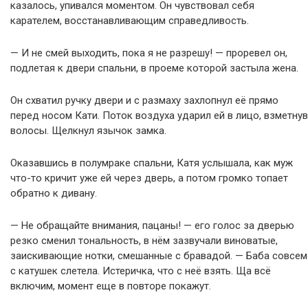
казалось, упивался моментом. Он чувствовал себя
карателем, восстанавливающим справедливость.
— И не смей выходить, пока я не разрешу! — проревел он,
подлетая к двери спальни, в проеме которой застыла жена.
Он схватил ручку двери и с размаху захлопнул её прямо
перед носом Кати. Поток воздуха ударил ей в лицо, взметнув
волосы. Щелкнул язычок замка.
Оказавшись в полумраке спальни, Катя услышала, как муж
что-то кричит уже ей через дверь, а потом громко топает
обратно к дивану.
— Не обращайте внимания, пацаны! — его голос за дверью
резко сменил тональность, в нём зазвучали виноватые,
заискивающие нотки, смешанные с бравадой. — Баба совсем
с катушек слетела. Истеричка, что с неё взять. Ща всё
включим, момент еще в повторе покажут.