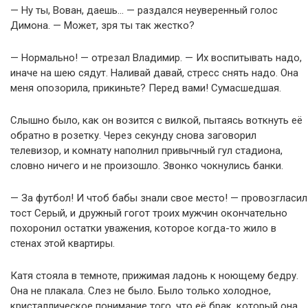
— Ну ты, Вован, даешь… — раздался неуверенный голос
Димона. — Может, зря ты так жестко?
— Нормально! — отрезал Владимир. — Их воспитывать надо,
иначе на шею сядут. Наливай давай, стресс снять надо. Она
меня опозорила, прикиньте? Перед вами! Сумасшедшая.
Слышно было, как он возится с вилкой, пытаясь воткнуть её
обратно в розетку. Через секунду снова заговорил
телевизор, и комнату наполнил привычный гул стадиона,
словно ничего и не произошло. Звонко чокнулись банки.
— За футбол! И чтоб бабы знали свое место! — провозгласил
тост Серый, и дружный гогот троих мужчин окончательно
похоронил остатки уважения, которое когда-то жило в
стенах этой квартиры.
Катя стояла в темноте, прижимая ладонь к ноющему бедру.
Она не плакала. Слез не было. Было только холодное,
кристаллическое понимание того, что её брак, который она