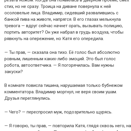
резать ножом. Когда она появилась в дверном проеме, смех
стих, но не сразу. Троица на диване повернула к ней
осоловелые лица. Владимир, сидевший развалившись с
банкой пива на животе, напрягся. В его глазах мелькнула
тревога — вдруг сейчас начнет орать, вызывать полицию,
портить авторитет? Он уже набрал в грудь воздуха, чтобы
рявкнуть на опережение, но Катя его опередила.
— Ты прав, — сказала она тихо. Её голос был абсолютно
ровным, лишенным каких-либо эмоций. Это был голос
робота, автоответчика. — Я погорячилась. Вам нужны
закуски?
В комнате повисла тишина, нарушаемая только бубнежом
комментатора. Владимир моргнул, не веря своим ушам.
Друзья переглянулись.
— Чего? — переспросил муж, подозрительно щурясь.
— Я говорю, ты прав, — повторила Катя, глядя сквозь него, на