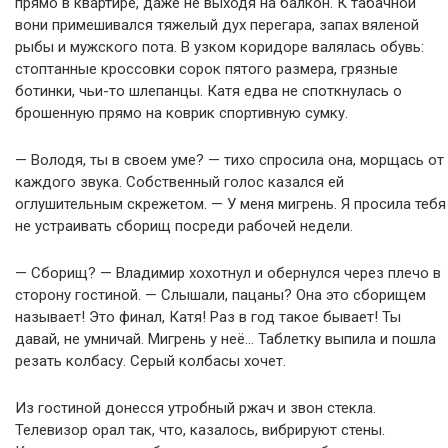
прямо в квартире, даже не выходя на балкон. К табачной
вони примешивался тяжелый дух перегара, запах вяленой
рыбы и мужского пота. В узком коридоре валялась обувь:
стоптанные кроссовки сорок пятого размера, грязные
ботинки, чьи-то шлепанцы. Катя едва не споткнулась о
брошенную прямо на коврик спортивную сумку.
— Володя, ты в своем уме? — тихо спросила она, морщась от
каждого звука. Собственный голос казался ей
оглушительным скрежетом. — У меня мигрень. Я просила тебя
не устраивать сборищ посреди рабочей недели.
— Сборищ? — Владимир хохотнул и обернулся через плечо в
сторону гостиной. — Слышали, пацаны? Она это сборищем
называет! Это финал, Катя! Раз в год такое бывает! Ты
давай, не умничай. Мигрень у неё… Таблетку выпила и пошла
резать колбасу. Серый колбасы хочет.
Из гостиной донесся утробный ржач и звон стекла.
Телевизор орал так, что, казалось, вибрируют стены.