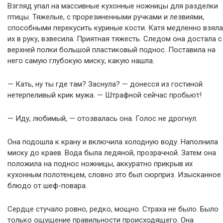
Взгляд упал на массивные кухонные ножницы для разделки
птицы. Тяжелые, с прорезиненными ручками и лезвиями,
способными перекусить куриные кости. Катя медленно взяла
их в руку, взвесила. Приятная тяжесть. Следом она достала с
верхней полки большой пластиковый поднос. Поставила на
него самую глубокую миску, какую нашла.
— Кать, ну ты где там? Заснула? — донесся из гостиной
нетерпеливый крик мужа. — Штрафной сейчас пробьют!
— Иду, любимый, — отозвалась она. Голос не дрогнул.
Она подошла к крану и включила холодную воду. Наполнила
миску до краев. Вода была ледяной, прозрачной. Затем она
положила на поднос ножницы, аккуратно прикрыв их
кухонным полотенцем, словно это был сюрприз. Изысканное
блюдо от шеф-повара.
Сердце стучало ровно, редко, мощно. Страха не было. Было
только ощущение правильности происходящего. Она