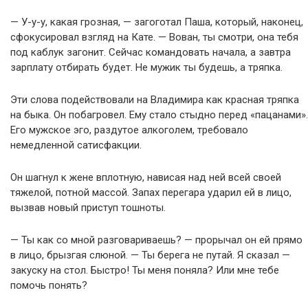
— У-у-у, какая грозная, — загоготал Паша, который, наконец,
сфокусировал взгляд на Кате. — Вован, ты смотри, она тебя
под каблук загонит. Сейчас командовать начала, а завтра
зарплату отбирать будет. Не мужик ты будешь, а тряпка.
Эти слова подействовали на Владимира как красная тряпка
на быка. Он побагровел. Ему стало стыдно перед «пацанами».
Его мужское эго, раздутое алкоголем, требовало
немедленной сатисфакции.
Он шагнул к жене вплотную, нависая над ней всей своей
тяжелой, потной массой. Запах перегара ударил ей в лицо,
вызвав новый приступ тошноты.
— Ты как со мной разговариваешь? — прорычал он ей прямо
в лицо, брызгая слюной. — Ты берега не путай. Я сказал —
закуску на стол. Быстро! Ты меня поняла? Или мне тебе
помочь понять?