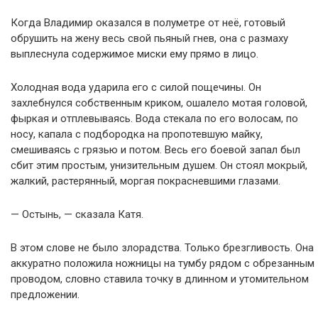
Когда Владимир оказался в полуметре от неё, готовый
обрушить на жену весь свой пьяный гнев, она с размаху
выплеснула содержимое миски ему прямо в лицо.
Холодная вода ударила его с силой пощечины. Он
захлебнулся собственным криком, ошалело мотая головой,
фыркая и отплевываясь. Вода стекала по его волосам, по
носу, капала с подбородка на пропотевшую майку,
смешиваясь с грязью и потом. Весь его боевой запал был
сбит этим простым, унизительным душем. Он стоял мокрый,
жалкий, растерянный, моргая покрасневшими глазами.
— Остынь, — сказала Катя.
В этом слове не было злорадства. Только брезгливость. Она
аккуратно положила ножницы на тумбу рядом с обрезанным
проводом, словно ставила точку в длинном и утомительном
предложении.