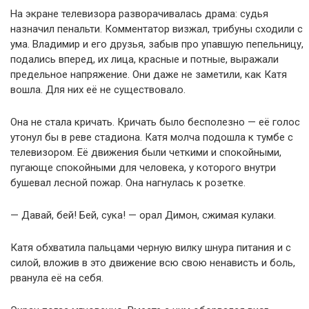
На экране телевизора разворачивалась драма: судья
назначил пенальти. Комментатор визжал, трибуны сходили с
ума. Владимир и его друзья, забыв про упавшую пепельницу,
подались вперед, их лица, красные и потные, выражали
предельное напряжение. Они даже не заметили, как Катя
вошла. Для них её не существовало.
Она не стала кричать. Кричать было бесполезно — её голос
утонул бы в реве стадиона. Катя молча подошла к тумбе с
телевизором. Её движения были четкими и спокойными,
пугающе спокойными для человека, у которого внутри
бушевал лесной пожар. Она нагнулась к розетке.
— Давай, бей! Бей, сука! — орал Димон, сжимая кулаки.
Катя обхватила пальцами черную вилку шнура питания и с
силой, вложив в это движение всю свою ненависть и боль,
рванула её на себя.