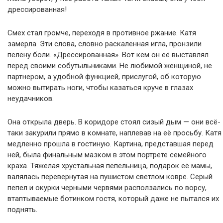
дрессированная!
Смех стал громче, переходя в противное ржание. Катя
замерла. Эти слова, словно раскаленная игла, пронзили
пелену боли. «Дрессированная». Вот кем он её выставлял
перед своими собутыльниками. Не любимой женщиной, не
партнером, а удобной функцией, прислугой, об которую
можно вытирать ноги, чтобы казаться круче в глазах
неудачников.
Она открыла дверь. В коридоре стоял сизый дым — они всё-
таки закурили прямо в комнате, наплевав на её просьбу. Катя
медленно прошла в гостиную. Картина, представшая перед
ней, была финальным мазком в этом портрете семейного
краха. Тяжелая хрустальная пепельница, подарок её мамы,
валялась перевернутая на пушистом светлом ковре. Серый
пепел и окурки черными червями расползались по ворсу,
втаптываемые ботинком гостя, который даже не пытался их
поднять.