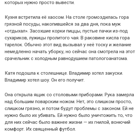
которых нужно просто вывести.
Кухня встретила её хаосом. На столе громоздилась гора
грязной посуды, накопившейся за два дня, пока муж
«отдыхал». Засохшие корки пиццы, пустые пачки из-под
сухариков, лужицы пролитого чая. В раковине кисла гора
тарелок. Обычно этот вид вызывал у неё тоску и желание
немедленно начать уборку, но сейчас она смотрела на этот
срачельник с холодным равнодушием патологоанатома.
Катя подошла к столешнице. Владимир хотел закуски.
Владимир хотел шоу. Он его получит.
Она открыла ящик со столовыми приборами. Рука замерла
над большим поварским ножом. Нет, это слишком просто,
слишком грязно, и потом будут проблемы с законом. Ей не
нужно было их убивать. Ей нужно было уничтожить то, что
для них сейчас было важнее жизни — их гнилой, вонючий
комфорт. Их священный футбол.