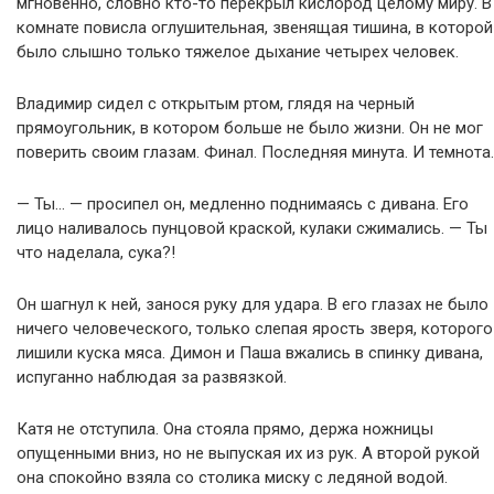
мгновенно, словно кто-то перекрыл кислород целому миру. В
комнате повисла оглушительная, звенящая тишина, в которой
было слышно только тяжелое дыхание четырех человек.
Владимир сидел с открытым ртом, глядя на черный
прямоугольник, в котором больше не было жизни. Он не мог
поверить своим глазам. Финал. Последняя минута. И темнота.
— Ты… — просипел он, медленно поднимаясь с дивана. Его
лицо наливалось пунцовой краской, кулаки сжимались. — Ты
что наделала, сука?!
Он шагнул к ней, занося руку для удара. В его глазах не было
ничего человеческого, только слепая ярость зверя, которого
лишили куска мяса. Димон и Паша вжались в спинку дивана,
испуганно наблюдая за развязкой.
Катя не отступила. Она стояла прямо, держа ножницы
опущенными вниз, но не выпуская их из рук. А второй рукой
она спокойно взяла со столика миску с ледяной водой.