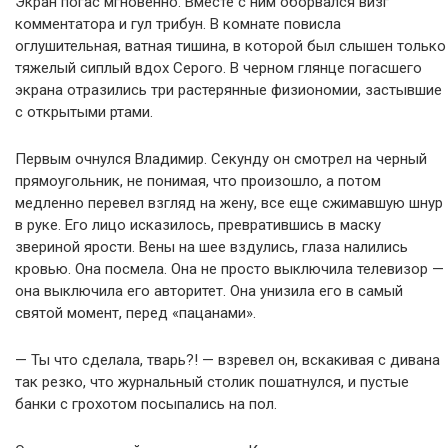
Экран погас мгновенно. Вместе с ним оборвался визг
комментатора и гул трибун. В комнате повисла
оглушительная, ватная тишина, в которой был слышен только
тяжелый сиплый вдох Серого. В черном глянце погасшего
экрана отразились три растерянные физиономии, застывшие
с открытыми ртами.
Первым очнулся Владимир. Секунду он смотрел на черный
прямоугольник, не понимая, что произошло, а потом
медленно перевел взгляд на жену, все еще сжимавшую шнур
в руке. Его лицо исказилось, превратившись в маску
звериной ярости. Вены на шее вздулись, глаза налились
кровью. Она посмела. Она не просто выключила телевизор —
она выключила его авторитет. Она унизила его в самый
святой момент, перед «пацанами».
— Ты что сделала, тварь?! — взревел он, вскакивая с дивана
так резко, что журнальный столик пошатнулся, и пустые
банки с грохотом посыпались на пол.