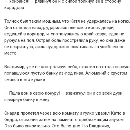
— Убирайся! — рявкнул он и с силой толкнул её в сторону
коридора.
Толчок был таким мощным, что Катя не удержалась на ногах.
Она отлетела назад, ударилась плечом о косяк двери,
ведущей в коридор, и, споткнувшись о край ковра, едва не
рухнула на пол. Острая боль прострелила руку, но она даже
не вскрикнула, лишь судорожно схватилась за ушибленное
место.
Владимир, уже не контролируя себя, схватил со стола первую
попавшуюся пустую банку из-под пива. Алюминий с хрустом
смялся в его кулаке.
— Пшла вон в свою конуру! — взвизгнул он и со всей дури
швырнул банку в жену.
Снаряд пролетел через всю комнату и гулко ударил Катю в
бедро, отскочив затем на ламинат с дребезжащим звуком.
Это было унизительно. Это было дно. Но Владимир,