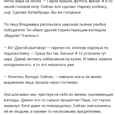
пятно жира на обоях. — Парни пришли, футбол, финал. А я со
своей головой лезу. Сейчас всё сделаю. Нарежу колбасу,
сыр. Сделаю бутерброды. Вы же голодные.
По лицу Владимира расплылась широкая, пьяная улыбка
победителя. Он обвел друзей торжествующим взглядом:
«Видели? Учитесь!».
— Во! Другой разговор! — гаркнул он, хлопнув ладонью по
подлокотнику. — Сразу бы так, Катька! А то устроила тут
цирк. Давай, метнись кабанчиком на кухню. И пивка захвати
холодненького, а то это нагрелось уже.
— Конечно, Володя. Сейчас, — кивнула она и, не меняя
выражения лица, прошла через гостиную.
Она шла мимо них, чувствуя на себе их липкие, оценивающие
взгляды. Димон что-то сально прошептал Паше, тот гнусно
хихикнул. Катя даже не поморщилась. Сейчас они казались
ей не людьми, а какими-то насекомыми, вредителями,