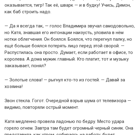
оказывается, тигр! Так её, шварк — и в будку! Учись, Димон,
как баб строить надо.
— Да я всегда так, — голос Владимира звучал самодовольно,
но Катя, знавшая его интонации наизусть, уловила в нём
нотки облегчения. Он боялся. Боялся, что перегнул палку, но
ещё больше боялся потерять лицо перед этой сворой. —
Распустилась она просто. Думает, если работает в офисе, то
королева. А дома мужик главный. Кто платит, тот и музыку
заказывает, понял?
— Золотые слова! — рыгнул кто-то из гостей. — Давай за
хозяина!
Звон стекла. Гогот. Очередной взрыв шума от телевизора —
видимо, повторяли острый момент.
Катя медленно провела ладонью по бедру. Место удара
горело огнем. Завтра там будет огромный черный синяк. Она
представила, как утром, собираясь на работу, будет