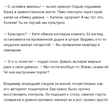
— О, хозяйка явилась! — зычно крикнул Серый, поднимая
банку в приветственном жесте. Пиво плеснуло через край,
капая на обивку дивана. — Катюха, здорово! А мы тут, это,
болеем! Ты не серчай, мы культурно.
— Культурно? — Катя обвела взглядом комнату. Её взгляд
остановился на прожженной дырке в шторе. Видимо, кто-то
неудачно махнул сигаретой. — Вы превратили квартиру в
свинарник.
— Э-э-э, полегче! — подал голос Димон, вытирая жирные
руки о свои джинсы. — Мы гости вообще-то. Вован, скажи ей.
Чё она настроение портит?
Владимир, вошедший следом за женой, почувствовал, как
его авторитет пошатнулся. Ему нужно было срочно
восстановить контроль. Он подошел к столу, схватил горсть
сухариков и демонстративно закинул их в рот, громко хрустя.