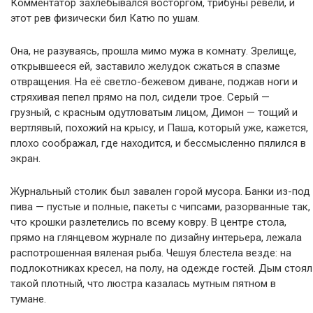
Комментатор захлебывался восторгом, трибуны ревели, и
этот рев физически бил Катю по ушам.
Она, не разуваясь, прошла мимо мужа в комнату. Зрелище,
открывшееся ей, заставило желудок сжаться в спазме
отвращения. На её светло-бежевом диване, поджав ноги и
стряхивая пепел прямо на пол, сидели трое. Серый —
грузный, с красным одутловатым лицом, Димон — тощий и
вертлявый, похожий на крысу, и Паша, который уже, кажется,
плохо соображал, где находится, и бессмысленно пялился в
экран.
Журнальный столик был завален горой мусора. Банки из-под
пива — пустые и полные, пакеты с чипсами, разорванные так,
что крошки разлетелись по всему ковру. В центре стола,
прямо на глянцевом журнале по дизайну интерьера, лежала
распотрошенная вяленая рыба. Чешуя блестела везде: на
подлокотниках кресел, на полу, на одежде гостей. Дым стоял
такой плотный, что люстра казалась мутным пятном в
тумане.