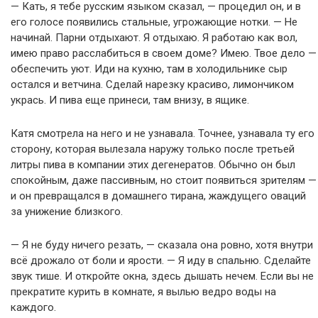
— Кать, я тебе русским языком сказал, — процедил он, и в
его голосе появились стальные, угрожающие нотки. — Не
начинай. Парни отдыхают. Я отдыхаю. Я работаю как вол,
имею право расслабиться в своем доме? Имею. Твое дело —
обеспечить уют. Иди на кухню, там в холодильнике сыр
остался и ветчина. Сделай нарезку красиво, лимончиком
укрась. И пива еще принеси, там внизу, в ящике.
Катя смотрела на него и не узнавала. Точнее, узнавала ту его
сторону, которая вылезала наружу только после третьей
литры пива в компании этих дегенератов. Обычно он был
спокойным, даже пассивным, но стоит появиться зрителям —
и он превращался в домашнего тирана, жаждущего оваций
за унижение близкого.
— Я не буду ничего резать, — сказала она ровно, хотя внутри
всё дрожало от боли и ярости. — Я иду в спальню. Сделайте
звук тише. И откройте окна, здесь дышать нечем. Если вы не
прекратите курить в комнате, я вылью ведро воды на
каждого.