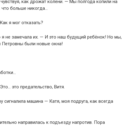
, чувствуя, как дрожат колени. — Мы полгода копили на
, что больше никогда…
 Как я мог отказать?
о я не замечала их. — И это наш будущий ребёнок! Но мы,
ы Петровны были новые окна!
аботки…
Это… это предательство, Витя.
зу сигналила машина — Катя, моя подруга, как всегда
шительно направилась к подъезду напротив. Пора