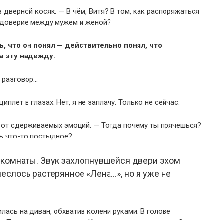
в дверной косяк. — В чём, Витя? В том, как распоряжаться
ь доверие между мужем и женой?
ь, что он понял — действительно понял, что
а эту надежду:
ь разговор…
иплет в глазах. Нет, я не заплачу. Только не сейчас.
л от сдерживаемых эмоций. — Тогда почему ты прячешься?
шь что-то постыдное?
 комнаты. Звук захлопнувшейся двери эхом
неслось растерянное «Лена…», но я уже не
илась на диван, обхватив колени руками. В голове