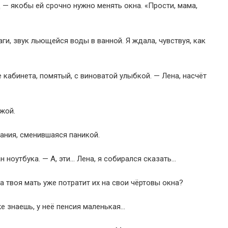
 — якобы ей срочно нужно менять окна. «Прости, мама,
и, звук льющейся воды в ванной. Я ждала, чувствуя, как
 кабинета, помятый, с виноватой улыбкой. — Лена, насчёт
жой.
мания, сменившаяся паникой.
н ноутбука. — А, эти… Лена, я собирался сказать…
а твоя мать уже потратит их на свои чёртовы окна?
же знаешь, у неё пенсия маленькая…