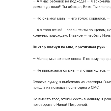
— А у нас ребёнок на подходе! — я вскочила
ремонт детской! Ты обещал, Витя. Ты клялся
— Но она моя мать! — его голос сорвался. —
— А я твоя жена! — слёзы текли по щекам, н
конечно, подождём. Главное — чтобы у Нин
Виктор шагнул ко мне, протягивая руки:
— Милая, мы накопим снова. Я возьму перер
— Не прикасайся ко мне, — я отшатнулась. — 
Схватив сумку, я выбежала из квартиры. Вни
пришла на помощь после одного СМС.
Но вместо того, чтобы сесть в машину, я ре
поговорить с Ниной Петровной.