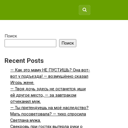
Поиск
Поиск
Recent Posts
— Как это маму НЕ ПУСТИШЬ? Она вот-
вот у подъезда! — возмущённо сказал
Игорь жене.
— Твоя дочь здесь не останется, ищи
ей другое место, — за завтраком
отчеканил муж.
— Ты претендуешь на моё наследство?
Мать посоветовала? — тихо спросила
Светлана мужа.
Свекровь при гостях вытерла руки о