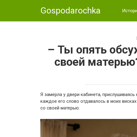
Skip
Gospodarochka
to
Истор
content
– Ты опять обс
своей матерью?
Я замерла у двери кабинета, прислушиваясь 
каждое его слово отдавалось в моих висках
со своей матерью.