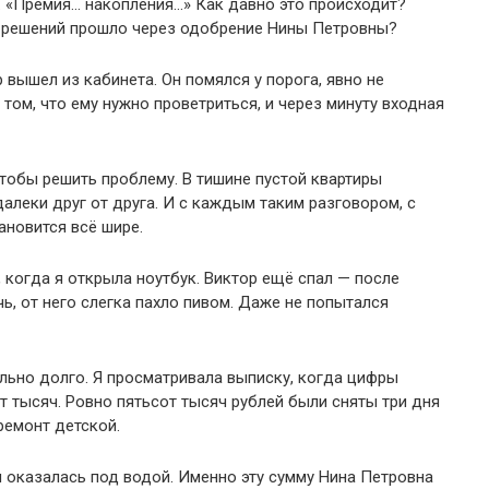
. «Премия… накопления…» Как давно это происходит?
 решений прошло через одобрение Нины Петровны?
 вышел из кабинета. Он помялся у порога, явно не
том, что ему нужно проветриться, и через минуту входная
чтобы решить проблему. В тишине пустой квартиры
леки друг от друга. И с каждым таким разговором, с
ановится всё шире.
 когда я открыла ноутбук. Виктор ещё спал — после
ь, от него слегка пахло пивом. Даже не попытался
льно долго. Я просматривала выписку, когда цифры
т тысяч. Ровно пятьсот тысяч рублей были сняты три дня
ремонт детской.
я оказалась под водой. Именно эту сумму Нина Петровна