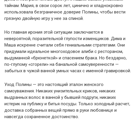
тайнам. Мария, в свои сорок лет, цинично и хладнокровно
использовала безграничное доверие Полины, чтобы вести
грязную двойную игру у нее за спиной.
Но главная ирония этой ситуации заключается в
невероятной, поразительной глупости изменщиков. Дима и
Маша искренне считали себя гениальными стратегами. Они
придумали идеальное многоходовое алиби с рестораном,
выдуманной «брюнеткой» и спасением брака. Но бездарно,
по-глупому «сгорели» на банальной самоуверенности —
забытых в чужой ванной умных часах с именной гравировкой.
Уход Полины — это настоящий эталон женского
самоуважения. Никаких унизительных криков, никаких
выдранных волос в ванной у бывшей подруги, никаких
истерик на публику и битья посуды. Только холодный расчет,
доставка собранных вещей прямо в руки любовнице и
навсегда сохраненное достоинство.