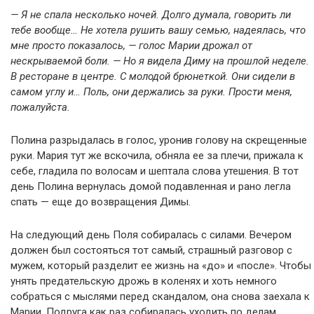
— Я не спала несколько ночей. Долго думала, говорить ли
тебе вообще… Не хотела рушить вашу семью, надеялась, что
мне просто показалось, — голос Марии дрожал от
нескрываемой боли. — Но я видела Диму на прошлой неделе.
В ресторане в центре. С молодой брюнеткой. Они сидели в
самом углу и… Поль, они держались за руки. Прости меня,
пожалуйста.
Полина разрыдалась в голос, уронив голову на скрещенные
руки. Мария тут же вскочила, обняла ее за плечи, прижала к
себе, гладила по волосам и шептала слова утешения. В тот
день Полина вернулась домой подавленная и рано легла
спать — еще до возвращения Димы.
На следующий день Поля собиралась с силами. Вечером
должен был состояться тот самый, страшный разговор с
мужем, который разделит ее жизнь на «до» и «после». Чтобы
унять предательскую дрожь в коленях и хоть немного
собраться с мыслями перед скандалом, она снова заехала к
Марии. Подруга как раз собиралась уходить по делам,