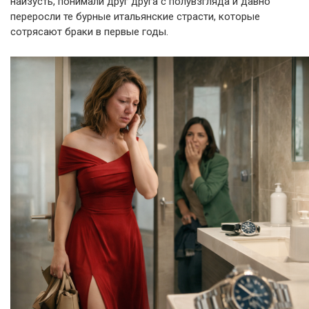
наизусть, понимали друг друга с полувзгляда и давно
переросли те бурные итальянские страсти, которые
сотрясают браки в первые годы.