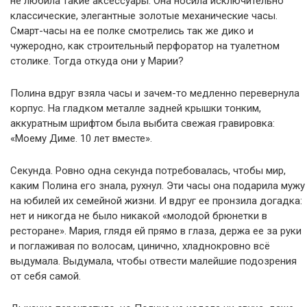
не любила такие аксессуары. Она носила исключительно
классические, элегантные золотые механические часы.
Смарт-часы на ее полке смотрелись так же дико и
чужеродно, как строительный перфоратор на туалетном
столике. Тогда откуда они у Марии?
Полина вдруг взяла часы и зачем-то медленно перевернула
корпус. На гладком металле задней крышки тонким,
аккуратным шрифтом была выбита свежая гравировка:
«Моему Диме. 10 лет вместе».
Секунда. Ровно одна секунда потребовалась, чтобы мир,
каким Полина его знала, рухнул. Эти часы она подарила мужу
на юбилей их семейной жизни. И вдруг ее пронзила догадка:
нет и никогда не было никакой «молодой брюнетки в
ресторане». Мария, глядя ей прямо в глаза, держа ее за руки
и поглаживая по волосам, цинично, хладнокровно всё
выдумала. Выдумала, чтобы отвести малейшие подозрения
от себя самой.