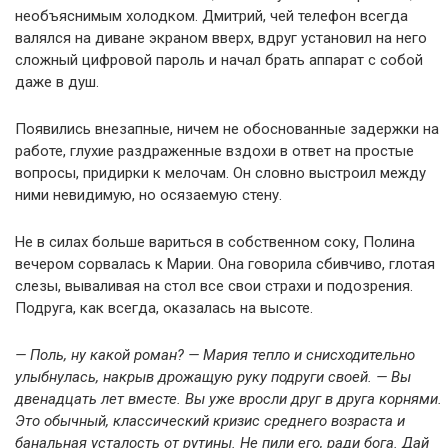
необъяснимым холодком. Дмитрий, чей телефон всегда
валялся на диване экраном вверх, вдруг установил на него
сложный цифровой пароль и начал брать аппарат с собой
даже в душ.
Появились внезапные, ничем не обоснованные задержки на
работе, глухие раздраженные вздохи в ответ на простые
вопросы, придирки к мелочам. Он словно выстроил между
ними невидимую, но осязаемую стену.
Не в силах больше вариться в собственном соку, Полина
вечером сорвалась к Марии. Она говорила сбивчиво, глотая
слезы, вываливая на стол все свои страхи и подозрения.
Подруга, как всегда, оказалась на высоте.
— Поль, ну какой роман? — Мария тепло и снисходительно
улыбнулась, накрыв дрожащую руку подруги своей. — Вы
двенадцать лет вместе. Вы уже вросли друг в друга корнями.
Это обычный, классический кризис среднего возраста и
банальная усталость от рутины. Не пили его, ради бога. Дай