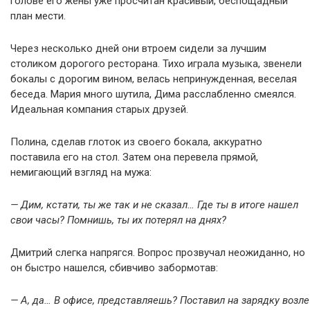
голове его жены уже просчитан красивый, беспощадный
план мести.
Через несколько дней они втроем сидели за лучшим
столиком дорогого ресторана. Тихо играла музыка, звенели
бокалы с дорогим вином, велась непринужденная, веселая
беседа. Мария много шутила, Дима расслабленно смеялся.
Идеальная компания старых друзей.
Полина, сделав глоток из своего бокала, аккуратно
поставила его на стол. Затем она перевела прямой,
немигающий взгляд на мужа:
— Дим, кстати, ты же так и не сказал… Где ты в итоге нашел
свои часы? Помнишь, ты их потерял на днях?
Дмитрий слегка напрягся. Вопрос прозвучал неожиданно, но
он быстро нашелся, сбивчиво забормотав:
— А, да… В офисе, представляешь? Поставил на зарядку возле