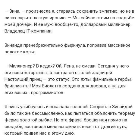
— Зина, — произнесла я, стараясь сохранить эмпатию, но не в
силах скрыть легкую иронию. — Мы сейчас стоим на свадьбе
моей дочери. И ее муж, вообще-то, долларовый миллионер.
Владелец IT-компании.
Зинаида пренебрежительно фыркнула, поправив массивное
золотое колье.
— Миллионер? В кедах? Ой, Лена, не смеши. Сегодня у него
эти ваши «стартапы», а завтра он с голой задницей.
Настоящий принц — это статус. Это яхты, фамильные гербы,
бриллианты! Моя Виолетта создана для дворца, а не для
этих ваших… программистов.
Я лишь улыбнулась и покачала головой. Спорить с Зинаидой
было так же бессмысленно, как пытаться объяснить теорему
Ферма золотой рыбке. Но эта фраза, брошенная прямо на
свадьбе, заставила меня вспомнить весь тот долгий путь,
который привел нас к этому дню.