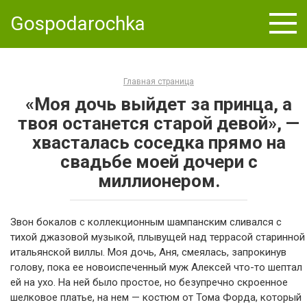
Skip
Gospodarochka
to
content
Главная страница
«Моя дочь выйдет за принца, а
твоя останется старой девой», —
хвасталась соседка прямо на
свадьбе моей дочери с
миллионером.
Звон бокалов с коллекционным шампанским сливался с
тихой джазовой музыкой, плывущей над террасой старинной
итальянской виллы. Моя дочь, Аня, смеялась, запрокинув
голову, пока ее новоиспеченный муж Алексей что-то шептал
ей на ухо. На ней было простое, но безупречно скроенное
шелковое платье, на нем — костюм от Тома Форда, который