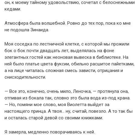
он, к моему тайному удовольствию, сочетал с белоснежными
кедами.
Атмосфера была волшебной. Ровно до тех пор, пока ко мне
не подошла Зинаида.
Моя соседка по лестничной клетке, с которой мы прожили
бок о бок почти двадцать лет, выделялась на фоне
элегантных гостей как неоновая вывеска в библиотеке. На
ней было платье цвета фуксии, обильно расшитое пайетками,
а на лице читалась сложная смесь зависти, отрицания и
снисходительности.
— Все это, конечно, очень мило, Леночка, — протянула она,
отпивая из бокала так, словно это была вода из-под крана.
— Но, помяни мое слово, моя Виолетта выйдет за
настоящего принца. А твоя… ну, считай, повезло. А то так бы
и осталась старой девой со своими книжками.
Я замерла, медленно поворачиваясь к ней.