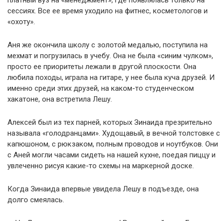
платный вуз на «менеджмент», где появлялась только на
сессиях. Все ее время уходило на фитнес, косметологов и
«охоту».
Аня же окончила школу с золотой медалью, поступила на
мехмат и погрузилась в учебу. Она не была «синим чулком»,
просто ее приоритеты лежали в другой плоскости. Она
любила походы, играла на гитаре, у нее была куча друзей. И
именно среди этих друзей, на каком-то студенческом
хакатоне, она встретила Лешу.
Алексей был из тех парней, которых Зинаида презрительно
называла «голодранцами». Худощавый, в вечной толстовке с
капюшоном, с рюкзаком, полным проводов и ноутбуков. Они
с Аней могли часами сидеть на нашей кухне, поедая пиццу и
увлеченно рисуя какие-то схемы на маркерной доске.
Когда Зинаида впервые увидела Лешу в подъезде, она
долго смеялась.