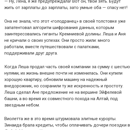
— Ну, Лена, я же предупреждала! Вот он, твой зять. Будут
жить от зарплаты до зарплаты, зато умные оба — спасу нет!
Она не знала, что этот «голодранец» в своей толстовке уже
запатентовал алгоритм шифрования данных, которым
заинтересовались гиганты Кремниевой долины. Леша и Аня
не кричали о своих успехах. Они просто жили: много
работали, вместе путешествовали с палатками,
поддерживали друг друга.
Когда Леша продал часть своей компании за сумму с шестью
нулями, их жизнь внешне почти не изменилась. Они купили
хорошую квартиру, обновили машину на надежный
внедорожник, но сохранили ту же искренность и простоту.
Леша сделал Ане предложение не на вершине Эйфелевой
башни, а во время их совместного похода на Алтай, под
звездным небом.
Виолетта же в это время штурмовала элитные курорты.
Зинаида брала кредиты, чтобы оплачивать дочери поездки в