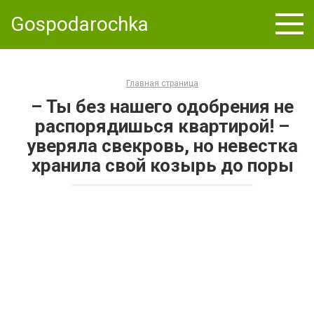
Skip
Gospodarochka
to
content
Главная страница
– Ты без нашего одобрения не
распорядишься квартирой! –
уверяла свекровь, но невестка
хранила свой козырь до поры