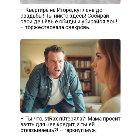
– Квартира на Игоре, куплена до
свадьбы! Ты никто здесь! Собирай
свои дешёвые обиды и убирайся вон!
– торжествовала свекровь.
– Ты что, stRах п0теряла?! Мама просит
взять для нее кредит, а ты ей
отказываешь?! – гаркнул муж