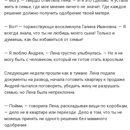
— Могу, — твердо ответила Лена. — И я это сделаю. Я устала
жить в семье, где мое мнение ничего не значит. Где каждое
решение должно получить одобрение твоей матери.
— Вот! — торжествующе воскликнула Галина Ивановна. — Я
всегда знала, что ты не любишь моего сына! Только и
думаешь, как бы избавиться от семьи!
— Я люблю Андрея, — Лена грустно улыбнулась. — Но я не
могу быть с человеком, который не готов стать взрослым.
Следующие недели прошли как в тумане. Лена подала
документы на развод, начала готовить квартиру к продаже.
Андрей пытался поговорить, убедить жену не разрушать
семью, но Лена была непреклонна.
— Пойми, — говорила Лена, раскладывая вещи по коробкам,
— дело не в квартире или переезде. Дело в том, что ты не
можешь принять ни одного решения без маминого
одобрения.