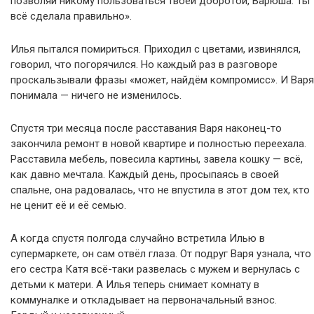
позволяй никому пользоваться твоей добротой, Варюша. Ты
всё сделала правильно».
Илья пытался помириться. Приходил с цветами, извинялся,
говорил, что погорячился. Но каждый раз в разговоре
проскальзывали фразы «может, найдём компромисс». И Варя
понимала — ничего не изменилось.
Спустя три месяца после расставания Варя наконец-то
закончила ремонт в новой квартире и полностью переехала.
Расставила мебель, повесила картины, завела кошку — всё,
как давно мечтала. Каждый день, просыпаясь в своей
спальне, она радовалась, что не впустила в этот дом тех, кто
не ценит её и её семью.
А когда спустя полгода случайно встретила Илью в
супермаркете, он сам отвёл глаза. От подруг Варя узнала, что
его сестра Катя всё-таки развелась с мужем и вернулась с
детьми к матери. А Илья теперь снимает комнату в
коммуналке и откладывает на первоначальный взнос.